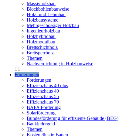
Massivholzbau
Blockbohlenbauweise
Holz- und Lehmbau
Holzbausysteme
Mehrgeschossiger Holzbau
Ingenieurholzbau
Holzhybridbau
Holzmodulbau
Brettschichtholz
Brettsperrholz
Themen
Nachverdichtung in Holzbauweise
Förderungen
Förderungen
Effizienzhaus 40 plus
Effizienzhaus 40
Effizienzhaus 55
Effizienzhaus 70
BAFA Förderung
Solarförderung
Bundesförderung für effiziente Gebäude (BEG)
Baukindergeld
Themen
Kostengünstig Bauen