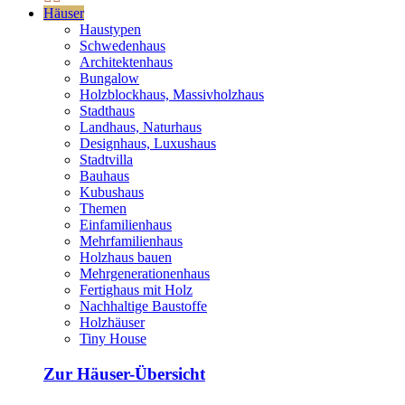
Häuser
Haustypen
Schwedenhaus
Architektenhaus
Bungalow
Holzblockhaus, Massivholzhaus
Stadthaus
Landhaus, Naturhaus
Designhaus, Luxushaus
Stadtvilla
Bauhaus
Kubushaus
Themen
Einfamilienhaus
Mehrfamilienhaus
Holzhaus bauen
Mehrgenerationenhaus
Fertighaus mit Holz
Nachhaltige Baustoffe
Holzhäuser
Tiny House
Zur Häuser-Übersicht