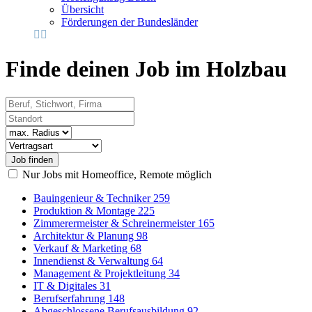
Übersicht
Förderungen der Bundesländer
Finde deinen Job im Holzbau
Beruf, Stichwort, Firma
Standort
Radius
Vertragsart
Nur Jobs mit Homeoffice, Remote möglich
Bauingenieur & Techniker
259
Produktion & Montage
225
Zimmerermeister & Schreinermeister
165
Architektur & Planung
98
Verkauf & Marketing
68
Innendienst & Verwaltung
64
Management & Projektleitung
34
IT & Digitales
31
Berufserfahrung
148
Abgeschlossene Berufsausbildung
92