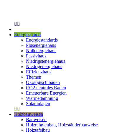
Energiesparen
Energiestandards
Plusenergiehaus
Nullenergiehaus
Passivhaus
Niedrigstenergiehaus
Niedrigenergiehaus
Effizienzhaus
Themen
Ökologisch bauen
CO2 neutrales Bauen
Erneuerbare Energien
Wärmedämmung
Solaranlagen
Holzbauweisen
Bauweisen
Holzrahmenbau, Holzständerbauweise
Holztafelbau