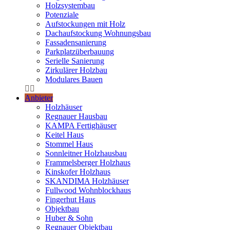
Holzsystembau
Potenziale
Aufstockungen mit Holz
Dachaufstockung Wohnungsbau
Fassadensanierung
Parkplatzüberbauung
Serielle Sanierung
Zirkulärer Holzbau
Modulares Bauen
Anbieter
Holzhäuser
Regnauer Hausbau
KAMPA Fertighäuser
Keitel Haus
Stommel Haus
Sonnleitner Holzhausbau
Frammelsberger Holzhaus
Kinskofer Holzhaus
SKANDIMA Holzhäuser
Fullwood Wohnblockhaus
Fingerhut Haus
Objektbau
Huber & Sohn
Regnauer Objektbau