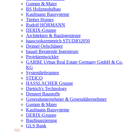
Gumpp & Maier
BS Holzmodulbau
Kaufmann Bausysteme
Timber Homes
Rudolf HÖRMANN
DERIX-Gruppe
Architekten & Bauingenieure
haascookzemmrich STUDIO2050
Deimel Oelschläger
bauart Beratende Ingenieure
Projektentwickler
GARBE Urban Real Estate Germany GmbH & Co.
KG
Systemlieferanten
STEICO
HASSLACHER Gruppe
Dietrich's Technology
Dennert Baustoffe
Generalunternehmer & Generalübernehmer
Gumpp & Maier
Kaufmann Bausysteme
DERIX-Gruppe
Baufinanzierung
GLS Bank