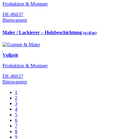
Produktion & Montage
DE-86637
Binswangen
Maler / Lackierer – Holzbeschichtung
(w/d/m)
Vollzeit
Produktion & Montage
DE-86637
Binswangen
1
2
3
4
5
6
7
8
9