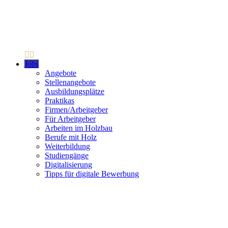
Jobs
Angebote
Stellenangebote
Ausbildungsplätze
Praktikas
Firmen/Arbeitgeber
Für Arbeitgeber
Arbeiten im Holzbau
Berufe mit Holz
Weiterbildung
Studiengänge
Digitalisierung
Tipps für digitale Bewerbung