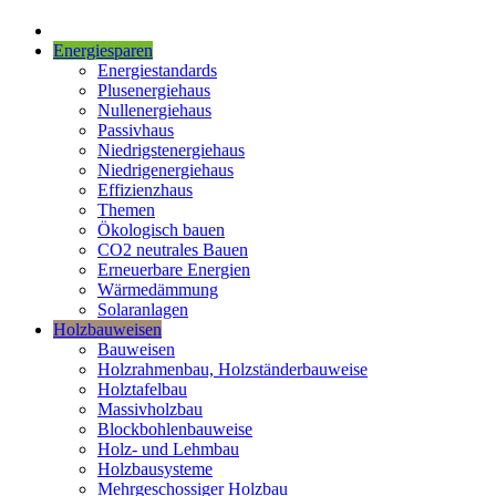
Energiesparen
Energiestandards
Plusenergiehaus
Nullenergiehaus
Passivhaus
Niedrigstenergiehaus
Niedrigenergiehaus
Effizienzhaus
Themen
Ökologisch bauen
CO2 neutrales Bauen
Erneuerbare Energien
Wärmedämmung
Solaranlagen
Holzbauweisen
Bauweisen
Holzrahmenbau, Holzständerbauweise
Holztafelbau
Massivholzbau
Blockbohlenbauweise
Holz- und Lehmbau
Holzbausysteme
Mehrgeschossiger Holzbau