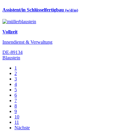
Assistent/in Schlüsselfertigbau
(w/d/m)
Vollzeit
Innendienst & Verwaltung
DE-89134
Blaustein
1
2
3
4
5
6
7
8
9
10
11
Nächste