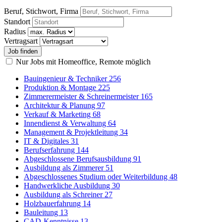
Beruf, Stichwort, Firma
Standort
Radius
Vertragsart
Nur Jobs mit Homeoffice, Remote möglich
Bauingenieur & Techniker
256
Produktion & Montage
225
Zimmerermeister & Schreinermeister
165
Architektur & Planung
97
Verkauf & Marketing
68
Innendienst & Verwaltung
64
Management & Projektleitung
34
IT & Digitales
31
Berufserfahrung
144
Abgeschlossene Berufsausbildung
91
Ausbildung als Zimmerer
51
Abgeschlossenes Studium oder Weiterbildung
48
Handwerkliche Ausbildung
30
Ausbildung als Schreiner
27
Holzbauerfahrung
14
Bauleitung
13
CAD-Kenntnisse
13