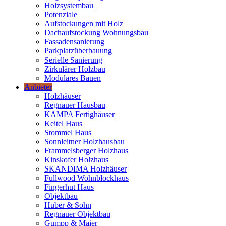
Holzsystembau
Potenziale
Aufstockungen mit Holz
Dachaufstockung Wohnungsbau
Fassadensanierung
Parkplatzüberbauung
Serielle Sanierung
Zirkulärer Holzbau
Modulares Bauen
Anbieter
Holzhäuser
Regnauer Hausbau
KAMPA Fertighäuser
Keitel Haus
Stommel Haus
Sonnleitner Holzhausbau
Frammelsberger Holzhaus
Kinskofer Holzhaus
SKANDIMA Holzhäuser
Fullwood Wohnblockhaus
Fingerhut Haus
Objektbau
Huber & Sohn
Regnauer Objektbau
Gumpp & Maier