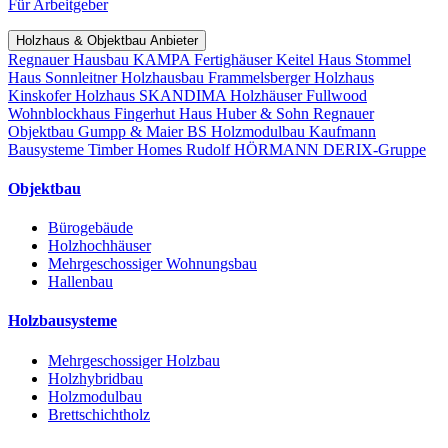
Für Arbeitgeber
Holzhaus & Objektbau Anbieter
Regnauer Hausbau
KAMPA Fertighäuser
Keitel Haus
Stommel
Haus
Sonnleitner Holzhausbau
Frammelsberger Holzhaus
Kinskofer Holzhaus
SKANDIMA Holzhäuser
Fullwood
Wohnblockhaus
Fingerhut Haus
Huber & Sohn
Regnauer
Objektbau
Gumpp & Maier
BS Holzmodulbau
Kaufmann
Bausysteme
Timber Homes
Rudolf HÖRMANN
DERIX-Gruppe
Objektbau
Bürogebäude
Holzhochhäuser
Mehrgeschossiger Wohnungsbau
Hallenbau
Holzbausysteme
Mehrgeschossiger Holzbau
Holzhybridbau
Holzmodulbau
Brettschichtholz