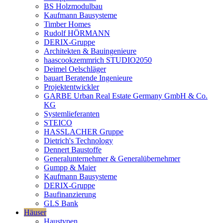
BS Holzmodulbau
Kaufmann Bausysteme
Timber Homes
Rudolf HÖRMANN
DERIX-Gruppe
Architekten & Bauingenieure
haascookzemmrich STUDIO2050
Deimel Oelschläger
bauart Beratende Ingenieure
Projektentwickler
GARBE Urban Real Estate Germany GmbH & Co.
KG
Systemlieferanten
STEICO
HASSLACHER Gruppe
Dietrich's Technology
Dennert Baustoffe
Generalunternehmer & Generalübernehmer
Gumpp & Maier
Kaufmann Bausysteme
DERIX-Gruppe
Baufinanzierung
GLS Bank
Häuser
Haustypen