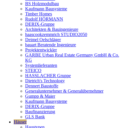
BS Holzmodulbau
Kaufmann Bausysteme
Timber Homes
Rudolf HÖRMANN
DERIX-Gruppe
Architekten & Bauingenieure
haascookzemmrich STUDIO2050
Deimel Oelschläger
bauart Beratende Ingenieure
Projektentwickler
GARBE Urban Real Estate Germany GmbH & Co.
KG
Systemlieferanten
STEICO
HASSLACHER Gruppe
Dietrich's Technology
Dennert Baustoffe
Generalunternehmer & Generalübernehmer
Gumpp & Maier
Kaufmann Bausysteme
DERIX-Gruppe
Baufinanzierung
GLS Bank
Häuser
Haustypen