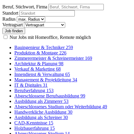
Beruf, Stichwort, Firma
Standort
Radius
Vertragsart
Nur Jobs mit Homeoffice, Remote möglich
Bauingenieur & Techniker
259
Produktion & Montage
226
Zimmerermeister & Schreinermeister
169
Architektur & Planung
98
Verkauf & Marketing
68
Innendienst & Verwaltung
65
Management & Projektleitung
34
IT & Digitales
31
Berufserfahrung
153
Abgeschlossene Berufsausbildung
99
Ausbildung als Zimmerer
53
Abgeschlossenes Studium oder Weiterbildung
49
Handwerkliche Ausbildung
30
Ausbildung als Schreiner
30
CAD-Kenntnisse
15
Holzbauerfahrung
15
Abgeschlossenes Studium
14