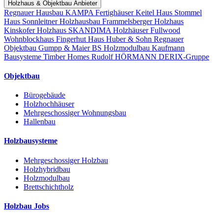
Holzhaus & Objektbau Anbieter
Regnauer Hausbau
KAMPA Fertighäuser
Keitel Haus
Stommel
Haus
Sonnleitner Holzhausbau
Frammelsberger Holzhaus
Kinskofer Holzhaus
SKANDIMA Holzhäuser
Fullwood
Wohnblockhaus
Fingerhut Haus
Huber & Sohn
Regnauer
Objektbau
Gumpp & Maier
BS Holzmodulbau
Kaufmann
Bausysteme
Timber Homes
Rudolf HÖRMANN
DERIX-Gruppe
Objektbau
Bürogebäude
Holzhochhäuser
Mehrgeschossiger Wohnungsbau
Hallenbau
Holzbausysteme
Mehrgeschossiger Holzbau
Holzhybridbau
Holzmodulbau
Brettschichtholz
Holzbau Jobs