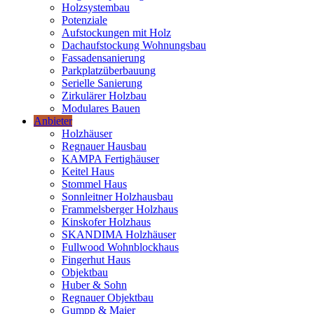
Holzsystembau
Potenziale
Aufstockungen mit Holz
Dachaufstockung Wohnungsbau
Fassadensanierung
Parkplatzüberbauung
Serielle Sanierung
Zirkulärer Holzbau
Modulares Bauen
Anbieter
Holzhäuser
Regnauer Hausbau
KAMPA Fertighäuser
Keitel Haus
Stommel Haus
Sonnleitner Holzhausbau
Frammelsberger Holzhaus
Kinskofer Holzhaus
SKANDIMA Holzhäuser
Fullwood Wohnblockhaus
Fingerhut Haus
Objektbau
Huber & Sohn
Regnauer Objektbau
Gumpp & Maier