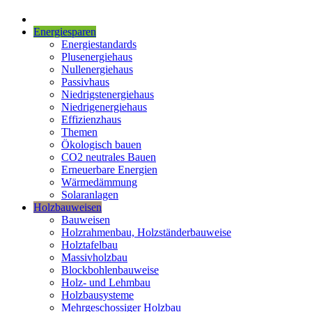
Energiesparen
Energiestandards
Plusenergiehaus
Nullenergiehaus
Passivhaus
Niedrigstenergiehaus
Niedrigenergiehaus
Effizienzhaus
Themen
Ökologisch bauen
CO2 neutrales Bauen
Erneuerbare Energien
Wärmedämmung
Solaranlagen
Holzbauweisen
Bauweisen
Holzrahmenbau, Holzständerbauweise
Holztafelbau
Massivholzbau
Blockbohlenbauweise
Holz- und Lehmbau
Holzbausysteme
Mehrgeschossiger Holzbau