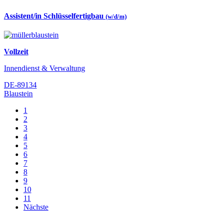
Assistent/in Schlüsselfertigbau
(w/d/m)
Vollzeit
Innendienst & Verwaltung
DE-89134
Blaustein
1
2
3
4
5
6
7
8
9
10
11
Nächste