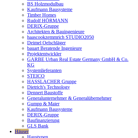
BS Holzmodulbau
Kaufmann Bausysteme
Timber Homes
Rudolf HÖRMANN
DERIX-Gruppe
Architekten & Bauingenieure
haascookzemmrich STUDIO2050
Deimel Oelschläger
bauart Beratende Ingenieure
Projektentwickler
GARBE Urban Real Estate Germany GmbH & Co.
KG
Systemlieferanten
STEICO
HASSLACHER Gruppe
Dietrich's Technology
Dennert Baustoffe
Generalunternehmer & Generalübernehmer
Gumpp & Maier
Kaufmann Bausysteme
DERIX-Gruppe
Baufinanzierung
GLS Bank
Häuser
Haustypen