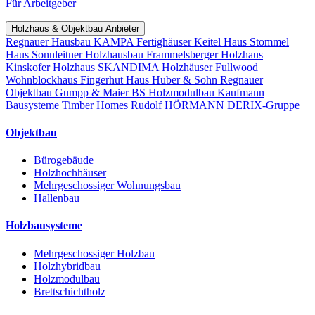
Für Arbeitgeber
Holzhaus & Objektbau Anbieter
Regnauer Hausbau
KAMPA Fertighäuser
Keitel Haus
Stommel
Haus
Sonnleitner Holzhausbau
Frammelsberger Holzhaus
Kinskofer Holzhaus
SKANDIMA Holzhäuser
Fullwood
Wohnblockhaus
Fingerhut Haus
Huber & Sohn
Regnauer
Objektbau
Gumpp & Maier
BS Holzmodulbau
Kaufmann
Bausysteme
Timber Homes
Rudolf HÖRMANN
DERIX-Gruppe
Objektbau
Bürogebäude
Holzhochhäuser
Mehrgeschossiger Wohnungsbau
Hallenbau
Holzbausysteme
Mehrgeschossiger Holzbau
Holzhybridbau
Holzmodulbau
Brettschichtholz