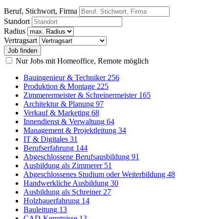
Beruf, Stichwort, Firma
Standort
Radius
Vertragsart
Nur Jobs mit Homeoffice, Remote möglich
Bauingenieur & Techniker
256
Produktion & Montage
225
Zimmerermeister & Schreinermeister
165
Architektur & Planung
97
Verkauf & Marketing
68
Innendienst & Verwaltung
64
Management & Projektleitung
34
IT & Digitales
31
Berufserfahrung
144
Abgeschlossene Berufsausbildung
91
Ausbildung als Zimmerer
51
Abgeschlossenes Studium oder Weiterbildung
48
Handwerkliche Ausbildung
30
Ausbildung als Schreiner
27
Holzbauerfahrung
14
Bauleitung
13
CAD-Kenntnisse
13