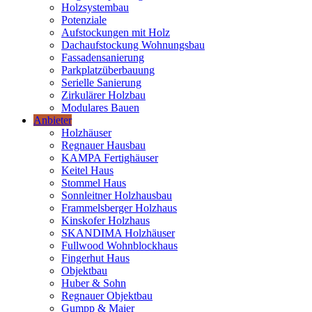
Holzsystembau
Potenziale
Aufstockungen mit Holz
Dachaufstockung Wohnungsbau
Fassadensanierung
Parkplatzüberbauung
Serielle Sanierung
Zirkulärer Holzbau
Modulares Bauen
Anbieter
Holzhäuser
Regnauer Hausbau
KAMPA Fertighäuser
Keitel Haus
Stommel Haus
Sonnleitner Holzhausbau
Frammelsberger Holzhaus
Kinskofer Holzhaus
SKANDIMA Holzhäuser
Fullwood Wohnblockhaus
Fingerhut Haus
Objektbau
Huber & Sohn
Regnauer Objektbau
Gumpp & Maier