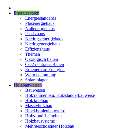
Energiesparen
Energiestandards
Plusenergiehaus
Nullenergiehaus
Passivhaus
Niedrigstenergiehaus
Niedrigenergiehaus
Effizienzhaus
Themen
Ökologisch bauen
CO2 neutrales Bauen
Erneuerbare Energien
Wärmedämmung
Solaranlagen
Holzbauweisen
Bauweisen
Holzrahmenbau, Holzständerbauweise
Holztafelbau
Massivholzbau
Blockbohlenbauweise
Holz- und Lehmbau
Holzbausysteme
Mehrgeschossiger Holzbau