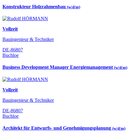
Konstrukteur Holzrahmenbau
(w/d/m)
Vollzeit
Bauingenieur & Techniker
DE-86807
Buchloe
Business Development Manager Energiemanagement
(w/d/m)
Vollzeit
Bauingenieur & Techniker
DE-86807
Buchloe
Architekt für Entwurfs- und Genehmigungsplanung
(w/d/m)