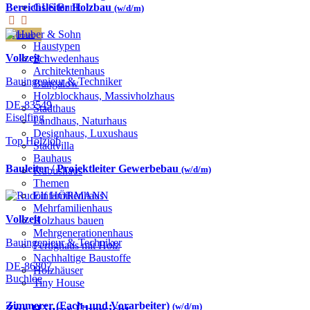
GLS Bank
Bereichsleiter Holzbau
(w/d/m)
Häuser
Haustypen
Vollzeit
Schwedenhaus
Architektenhaus
Bauingenieur & Techniker
Bungalow
Holzblockhaus, Massivholzhaus
DE-83549
Stadthaus
Eiselfing
Landhaus, Naturhaus
Designhaus, Luxushaus
Top Holzjob
Stadtvilla
Bauhaus
Bauleiter / Projektleiter Gewerbebau
(w/d/m)
Kubushaus
Themen
Einfamilienhaus
Mehrfamilienhaus
Vollzeit
Holzhaus bauen
Mehrgenerationenhaus
Bauingenieur & Techniker
Fertighaus mit Holz
Nachhaltige Baustoffe
DE-86807
Holzhäuser
Buchloe
Tiny House
Zimmerer (Fach- und Vorarbeiter)
(w/d/m)
Zur Häuser-Übersicht