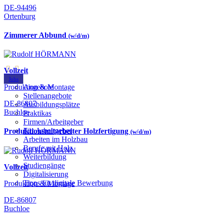
DE-94496
Ortenburg
Zimmerer Abbund
(w/d/m)
Vollzeit
Jobs
Produktion & Montage
Angebote
Stellenangebote
DE-86807
Ausbildungsplätze
Buchloe
Praktikas
Firmen/Arbeitgeber
Für Arbeitgeber
Produktionsmitarbeiter Holzfertigung
(w/d/m)
Arbeiten im Holzbau
Berufe mit Holz
Weiterbildung
Studiengänge
Vollzeit
Digitalisierung
Tipps für digitale Bewerbung
Produktion & Montage
DE-86807
Buchloe