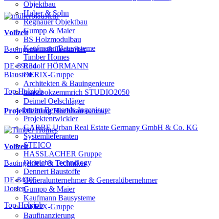
Objektbau
Huber & Sohn
Regnauer Objektbau
Gumpp & Maier
Vollzeit
BS Holzmodulbau
Kaufmann Bausysteme
Bauingenieur & Techniker
Timber Homes
Rudolf HÖRMANN
DE-89134
DERIX-Gruppe
Blaustein
Architekten & Bauingenieure
Top Holzjob
haascookzemmrich STUDIO2050
Deimel Oelschläger
bauart Beratende Ingenieure
Projektleitung Hochbau
(w/d/m)
Projektentwickler
GARBE Urban Real Estate Germany GmbH & Co. KG
Systemlieferanten
STEICO
Vollzeit
HASSLACHER Gruppe
Dietrich's Technology
Bauingenieur & Techniker
Dennert Baustoffe
DE-84405
Generalunternehmer & Generalübernehmer
Dorfen
Gumpp & Maier
Kaufmann Bausysteme
Top Holzjob
DERIX-Gruppe
Baufinanzierung