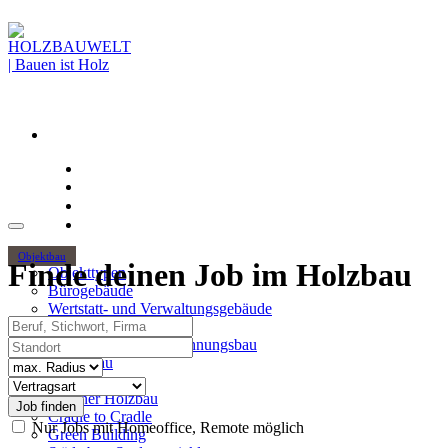
Objektbau
Finde deinen Job im Holzbau
Objekttypen
Bürogebäude
Wertstatt- und Verwaltungsgebäude
Beruf, Stichwort, Firma
Holzhochhäuser
Standort
Mehrgeschossiger Wohnungsbau
Hallenbau
Radius
Themen
Vertragsart
Urbaner Holzbau
Cradle to Cradle
Nur Jobs mit Homeoffice, Remote möglich
Green Building