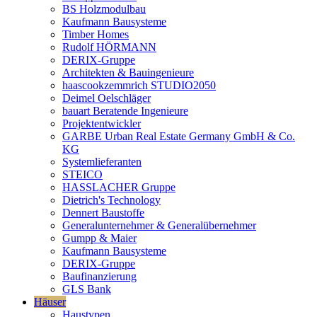
BS Holzmodulbau
Kaufmann Bausysteme
Timber Homes
Rudolf HÖRMANN
DERIX-Gruppe
Architekten & Bauingenieure
haascookzemmrich STUDIO2050
Deimel Oelschläger
bauart Beratende Ingenieure
Projektentwickler
GARBE Urban Real Estate Germany GmbH & Co.
KG
Systemlieferanten
STEICO
HASSLACHER Gruppe
Dietrich's Technology
Dennert Baustoffe
Generalunternehmer & Generalübernehmer
Gumpp & Maier
Kaufmann Bausysteme
DERIX-Gruppe
Baufinanzierung
GLS Bank
Häuser
Haustypen