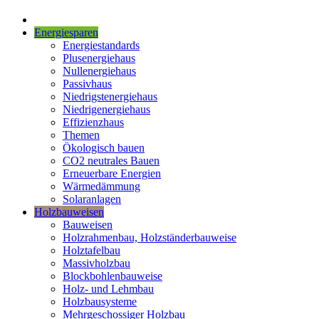
Energiesparen
Energiestandards
Plusenergiehaus
Nullenergiehaus
Passivhaus
Niedrigstenergiehaus
Niedrigenergiehaus
Effizienzhaus
Themen
Ökologisch bauen
CO2 neutrales Bauen
Erneuerbare Energien
Wärmedämmung
Solaranlagen
Holzbauweisen
Bauweisen
Holzrahmenbau, Holzständerbauweise
Holztafelbau
Massivholzbau
Blockbohlenbauweise
Holz- und Lehmbau
Holzbausysteme
Mehrgeschossiger Holzbau