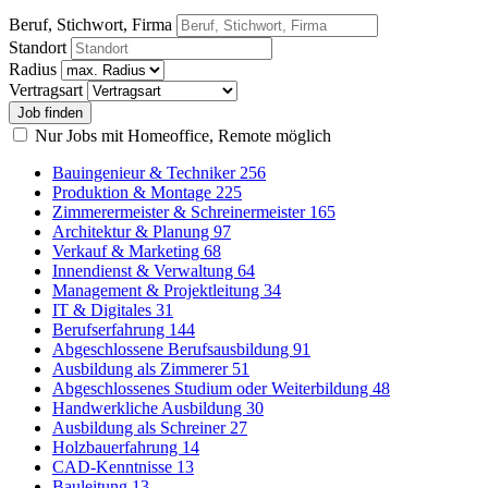
Beruf, Stichwort, Firma
Standort
Radius
Vertragsart
Nur Jobs mit Homeoffice, Remote möglich
Bauingenieur & Techniker
256
Produktion & Montage
225
Zimmerermeister & Schreinermeister
165
Architektur & Planung
97
Verkauf & Marketing
68
Innendienst & Verwaltung
64
Management & Projektleitung
34
IT & Digitales
31
Berufserfahrung
144
Abgeschlossene Berufsausbildung
91
Ausbildung als Zimmerer
51
Abgeschlossenes Studium oder Weiterbildung
48
Handwerkliche Ausbildung
30
Ausbildung als Schreiner
27
Holzbauerfahrung
14
CAD-Kenntnisse
13
Bauleitung
13