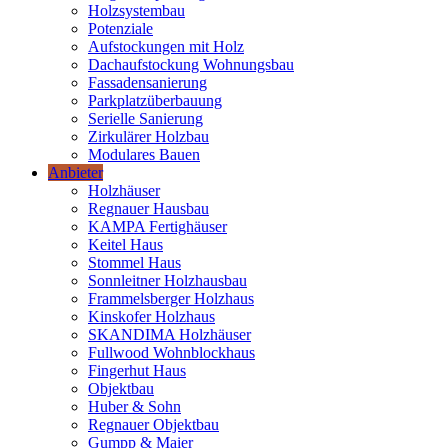
Holzsystembau
Potenziale
Aufstockungen mit Holz
Dachaufstockung Wohnungsbau
Fassadensanierung
Parkplatzüberbauung
Serielle Sanierung
Zirkulärer Holzbau
Modulares Bauen
Anbieter
Holzhäuser
Regnauer Hausbau
KAMPA Fertighäuser
Keitel Haus
Stommel Haus
Sonnleitner Holzhausbau
Frammelsberger Holzhaus
Kinskofer Holzhaus
SKANDIMA Holzhäuser
Fullwood Wohnblockhaus
Fingerhut Haus
Objektbau
Huber & Sohn
Regnauer Objektbau
Gumpp & Maier