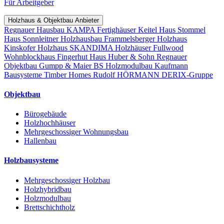
Für Arbeitgeber
Holzhaus & Objektbau Anbieter
Regnauer Hausbau
KAMPA Fertighäuser
Keitel Haus
Stommel
Haus
Sonnleitner Holzhausbau
Frammelsberger Holzhaus
Kinskofer Holzhaus
SKANDIMA Holzhäuser
Fullwood
Wohnblockhaus
Fingerhut Haus
Huber & Sohn
Regnauer
Objektbau
Gumpp & Maier
BS Holzmodulbau
Kaufmann
Bausysteme
Timber Homes
Rudolf HÖRMANN
DERIX-Gruppe
Objektbau
Bürogebäude
Holzhochhäuser
Mehrgeschossiger Wohnungsbau
Hallenbau
Holzbausysteme
Mehrgeschossiger Holzbau
Holzhybridbau
Holzmodulbau
Brettschichtholz