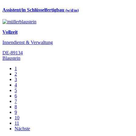
Assistent/in Schlüsselfertigbau
(w/d/m)
Vollzeit
Innendienst & Verwaltung
DE-89134
Blaustein
1
2
3
4
5
6
7
8
9
10
11
Nächste