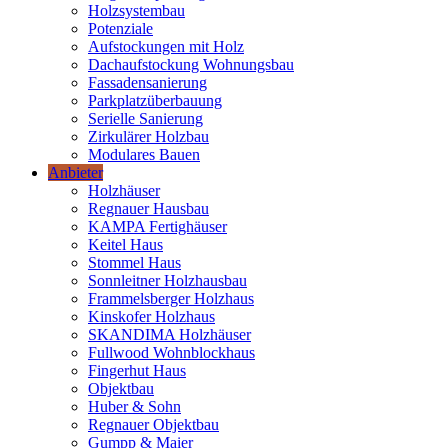
Holzsystembau
Potenziale
Aufstockungen mit Holz
Dachaufstockung Wohnungsbau
Fassadensanierung
Parkplatzüberbauung
Serielle Sanierung
Zirkulärer Holzbau
Modulares Bauen
Anbieter
Holzhäuser
Regnauer Hausbau
KAMPA Fertighäuser
Keitel Haus
Stommel Haus
Sonnleitner Holzhausbau
Frammelsberger Holzhaus
Kinskofer Holzhaus
SKANDIMA Holzhäuser
Fullwood Wohnblockhaus
Fingerhut Haus
Objektbau
Huber & Sohn
Regnauer Objektbau
Gumpp & Maier