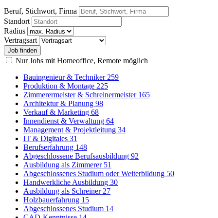
Beruf, Stichwort, Firma
Standort
Radius
Vertragsart
Nur Jobs mit Homeoffice, Remote möglich
Bauingenieur & Techniker
259
Produktion & Montage
225
Zimmerermeister & Schreinermeister
165
Architektur & Planung
98
Verkauf & Marketing
68
Innendienst & Verwaltung
64
Management & Projektleitung
34
IT & Digitales
31
Berufserfahrung
148
Abgeschlossene Berufsausbildung
92
Ausbildung als Zimmerer
51
Abgeschlossenes Studium oder Weiterbildung
50
Handwerkliche Ausbildung
30
Ausbildung als Schreiner
27
Holzbauerfahrung
15
Abgeschlossenes Studium
14
CAD-Kenntnisse
14