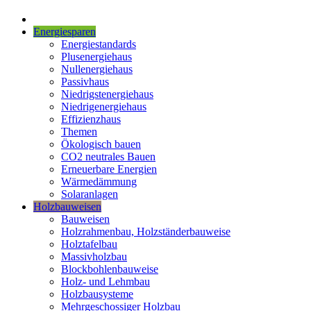
Energiesparen
Energiestandards
Plusenergiehaus
Nullenergiehaus
Passivhaus
Niedrigstenergiehaus
Niedrigenergiehaus
Effizienzhaus
Themen
Ökologisch bauen
CO2 neutrales Bauen
Erneuerbare Energien
Wärmedämmung
Solaranlagen
Holzbauweisen
Bauweisen
Holzrahmenbau, Holzständerbauweise
Holztafelbau
Massivholzbau
Blockbohlenbauweise
Holz- und Lehmbau
Holzbausysteme
Mehrgeschossiger Holzbau