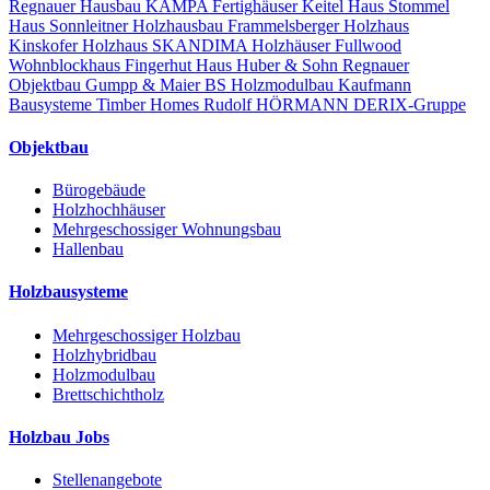
Regnauer Hausbau
KAMPA Fertighäuser
Keitel Haus
Stommel
Haus
Sonnleitner Holzhausbau
Frammelsberger Holzhaus
Kinskofer Holzhaus
SKANDIMA Holzhäuser
Fullwood
Wohnblockhaus
Fingerhut Haus
Huber & Sohn
Regnauer
Objektbau
Gumpp & Maier
BS Holzmodulbau
Kaufmann
Bausysteme
Timber Homes
Rudolf HÖRMANN
DERIX-Gruppe
Objektbau
Bürogebäude
Holzhochhäuser
Mehrgeschossiger Wohnungsbau
Hallenbau
Holzbausysteme
Mehrgeschossiger Holzbau
Holzhybridbau
Holzmodulbau
Brettschichtholz
Holzbau Jobs
Stellenangebote