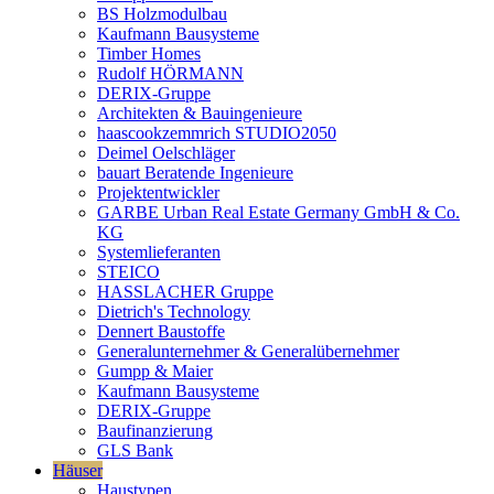
BS Holzmodulbau
Kaufmann Bausysteme
Timber Homes
Rudolf HÖRMANN
DERIX-Gruppe
Architekten & Bauingenieure
haascookzemmrich STUDIO2050
Deimel Oelschläger
bauart Beratende Ingenieure
Projektentwickler
GARBE Urban Real Estate Germany GmbH & Co.
KG
Systemlieferanten
STEICO
HASSLACHER Gruppe
Dietrich's Technology
Dennert Baustoffe
Generalunternehmer & Generalübernehmer
Gumpp & Maier
Kaufmann Bausysteme
DERIX-Gruppe
Baufinanzierung
GLS Bank
Häuser
Haustypen