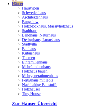
Häuser
Haustypen
Schwedenhaus
Architektenhaus
Bungalow
Holzblockhaus, Massivholzhaus
Stadthaus
Landhaus, Naturhaus
Designhaus, Luxushaus
Stadtvilla
Bauhaus
Kubushaus
Themen
Einfamilienhaus
Mehrfamilienhaus
Holzhaus bauen
Mehrgenerationenhaus
Fertighaus mit Holz
Nachhaltige Baustoffe
Holzhäuser
Tiny House
Zur Häuser-Übersicht