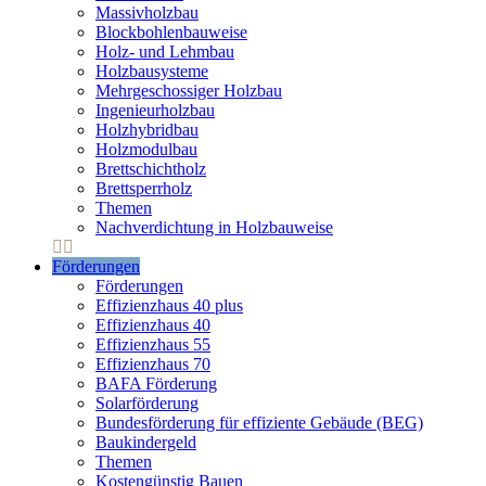
Massivholzbau
Blockbohlenbauweise
Holz- und Lehmbau
Holzbausysteme
Mehrgeschossiger Holzbau
Ingenieurholzbau
Holzhybridbau
Holzmodulbau
Brettschichtholz
Brettsperrholz
Themen
Nachverdichtung in Holzbauweise
Förderungen
Förderungen
Effizienzhaus 40 plus
Effizienzhaus 40
Effizienzhaus 55
Effizienzhaus 70
BAFA Förderung
Solarförderung
Bundesförderung für effiziente Gebäude (BEG)
Baukindergeld
Themen
Kostengünstig Bauen