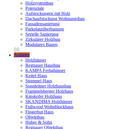
Holzsystembau
Potenziale
Aufstockungen mit Holz
Dachaufstockung Wohnungsbau
Fassadensanierung
Parkplatzüberbauung
Serielle Sanierung
Zirkulärer Holzbau
Modulares Bauen
Anbieter
Holzhäuser
Regnauer Hausbau
KAMPA Fertighäuser
Keitel Haus
Stommel Haus
Sonnleitner Holzhausbau
Frammelsberger Holzhaus
Kinskofer Holzhaus
SKANDIMA Holzhäuser
Fullwood Wohnblockhaus
Fingerhut Haus
Objektbau
Huber & Sohn
Regnauer Objektbau