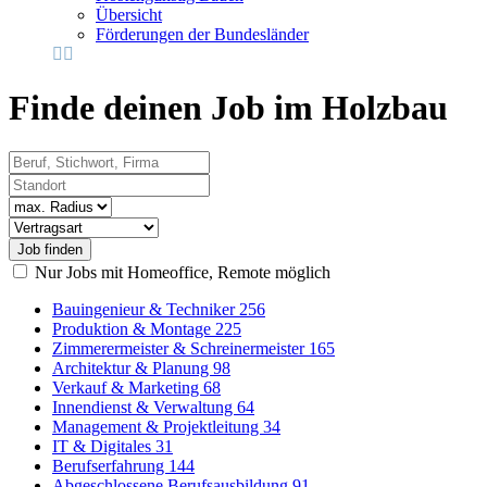
Übersicht
Förderungen der Bundesländer
Finde deinen Job im Holzbau
Beruf, Stichwort, Firma
Standort
Radius
Vertragsart
Nur Jobs mit Homeoffice, Remote möglich
Bauingenieur & Techniker
256
Produktion & Montage
225
Zimmerermeister & Schreinermeister
165
Architektur & Planung
98
Verkauf & Marketing
68
Innendienst & Verwaltung
64
Management & Projektleitung
34
IT & Digitales
31
Berufserfahrung
144
Abgeschlossene Berufsausbildung
91