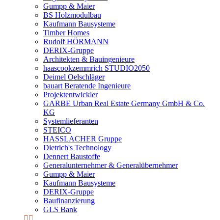
Gumpp & Maier
BS Holzmodulbau
Kaufmann Bausysteme
Timber Homes
Rudolf HÖRMANN
DERIX-Gruppe
Architekten & Bauingenieure
haascookzemmrich STUDIO2050
Deimel Oelschläger
bauart Beratende Ingenieure
Projektentwickler
GARBE Urban Real Estate Germany GmbH & Co.
KG
Systemlieferanten
STEICO
HASSLACHER Gruppe
Dietrich's Technology
Dennert Baustoffe
Generalunternehmer & Generalübernehmer
Gumpp & Maier
Kaufmann Bausysteme
DERIX-Gruppe
Baufinanzierung
GLS Bank