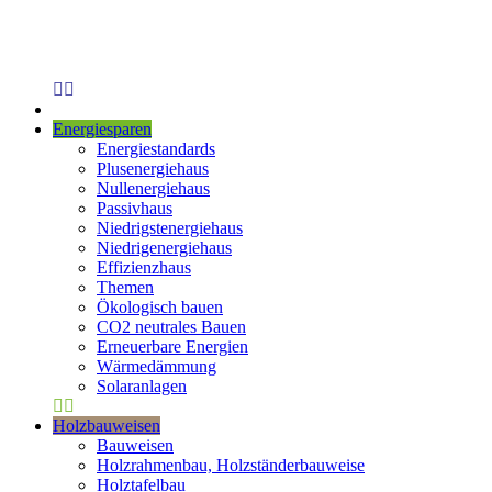
Energiesparen
Energiestandards
Plusenergiehaus
Nullenergiehaus
Passivhaus
Niedrigstenergiehaus
Niedrigenergiehaus
Effizienzhaus
Themen
Ökologisch bauen
CO2 neutrales Bauen
Erneuerbare Energien
Wärmedämmung
Solaranlagen
Holzbauweisen
Bauweisen
Holzrahmenbau, Holzständerbauweise
Holztafelbau