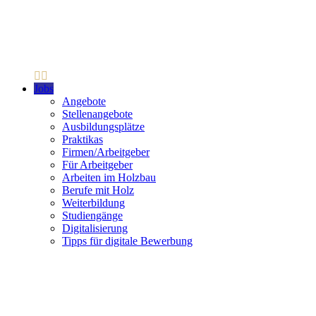
Jobs
Angebote
Stellenangebote
Ausbildungsplätze
Praktikas
Firmen/Arbeitgeber
Für Arbeitgeber
Arbeiten im Holzbau
Berufe mit Holz
Weiterbildung
Studiengänge
Digitalisierung
Tipps für digitale Bewerbung