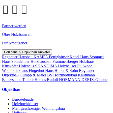
Partner werden
Über Holzbauwelt
Für Arbeitgeber
Holzhaus & Objektbau Anbieter
Regnauer Hausbau
KAMPA Fertighäuser
Keitel Haus
Stommel
Haus
Sonnleitner Holzhausbau
Frammelsberger Holzhaus
Kinskofer Holzhaus
SKANDIMA Holzhäuser
Fullwood
Wohnblockhaus
Fingerhut Haus
Huber & Sohn
Regnauer
Objektbau
Gumpp & Maier
BS Holzmodulbau
Kaufmann
Bausysteme
Timber Homes
Rudolf HÖRMANN
DERIX-Gruppe
Objektbau
Bürogebäude
Holzhochhäuser
Mehrgeschossiger Wohnungsbau
Hallenbau