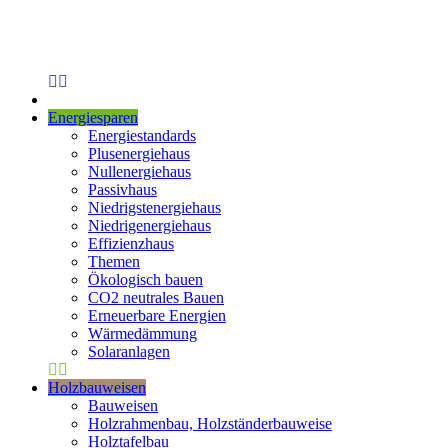
Energiesparen
Energiestandards
Plusenergiehaus
Nullenergiehaus
Passivhaus
Niedrigstenergiehaus
Niedrigenergiehaus
Effizienzhaus
Themen
Ökologisch bauen
CO2 neutrales Bauen
Erneuerbare Energien
Wärmedämmung
Solaranlagen
Holzbauweisen
Bauweisen
Holzrahmenbau, Holzständerbauweise
Holztafelbau