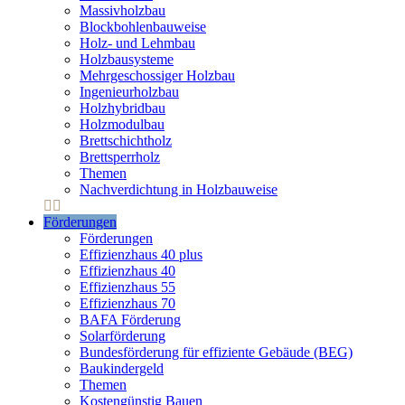
Massivholzbau
Blockbohlenbauweise
Holz- und Lehmbau
Holzbausysteme
Mehrgeschossiger Holzbau
Ingenieurholzbau
Holzhybridbau
Holzmodulbau
Brettschichtholz
Brettsperrholz
Themen
Nachverdichtung in Holzbauweise
Förderungen
Förderungen
Effizienzhaus 40 plus
Effizienzhaus 40
Effizienzhaus 55
Effizienzhaus 70
BAFA Förderung
Solarförderung
Bundesförderung für effiziente Gebäude (BEG)
Baukindergeld
Themen
Kostengünstig Bauen