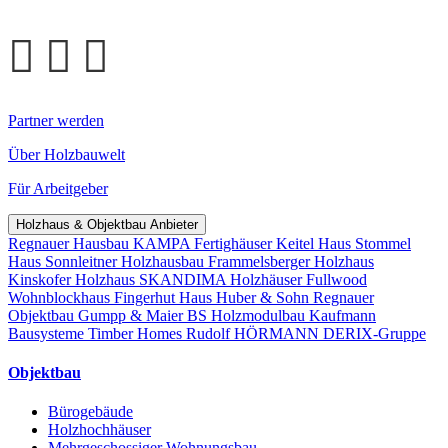
Partner werden
Über Holzbauwelt
Für Arbeitgeber
Holzhaus & Objektbau Anbieter
Regnauer Hausbau
KAMPA Fertighäuser
Keitel Haus
Stommel
Haus
Sonnleitner Holzhausbau
Frammelsberger Holzhaus
Kinskofer Holzhaus
SKANDIMA Holzhäuser
Fullwood
Wohnblockhaus
Fingerhut Haus
Huber & Sohn
Regnauer
Objektbau
Gumpp & Maier
BS Holzmodulbau
Kaufmann
Bausysteme
Timber Homes
Rudolf HÖRMANN
DERIX-Gruppe
Objektbau
Bürogebäude
Holzhochhäuser
Mehrgeschossiger Wohnungsbau