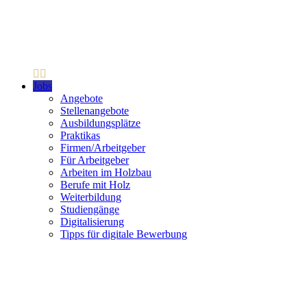
Jobs
Angebote
Stellenangebote
Ausbildungsplätze
Praktikas
Firmen/Arbeitgeber
Für Arbeitgeber
Arbeiten im Holzbau
Berufe mit Holz
Weiterbildung
Studiengänge
Digitalisierung
Tipps für digitale Bewerbung