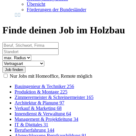
Übersicht
Förderungen der Bundesländer
Finde deinen Job im Holzbau
Beruf, Stichwort, Firma
Standort
Radius
Vertragsart
Nur Jobs mit Homeoffice, Remote möglich
Bauingenieur & Techniker
256
Produktion & Montage
225
Zimmerermeister & Schreinermeister
165
Architektur & Planung
97
Verkauf & Marketing
68
Innendienst & Verwaltung
64
Management & Projektleitung
34
IT & Digitales
31
Berufserfahrung
144
Abgeschlossene Berufsausbildung
91