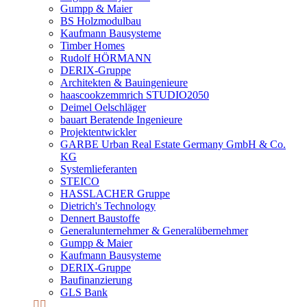
Gumpp & Maier
BS Holzmodulbau
Kaufmann Bausysteme
Timber Homes
Rudolf HÖRMANN
DERIX-Gruppe
Architekten & Bauingenieure
haascookzemmrich STUDIO2050
Deimel Oelschläger
bauart Beratende Ingenieure
Projektentwickler
GARBE Urban Real Estate Germany GmbH & Co.
KG
Systemlieferanten
STEICO
HASSLACHER Gruppe
Dietrich's Technology
Dennert Baustoffe
Generalunternehmer & Generalübernehmer
Gumpp & Maier
Kaufmann Bausysteme
DERIX-Gruppe
Baufinanzierung
GLS Bank