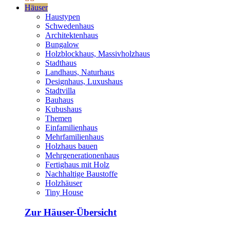
Häuser
Haustypen
Schwedenhaus
Architektenhaus
Bungalow
Holzblockhaus, Massivholzhaus
Stadthaus
Landhaus, Naturhaus
Designhaus, Luxushaus
Stadtvilla
Bauhaus
Kubushaus
Themen
Einfamilienhaus
Mehrfamilienhaus
Holzhaus bauen
Mehrgenerationenhaus
Fertighaus mit Holz
Nachhaltige Baustoffe
Holzhäuser
Tiny House
Zur Häuser-Übersicht