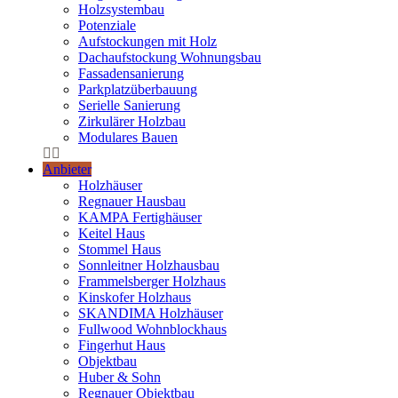
Holzsystembau
Potenziale
Aufstockungen mit Holz
Dachaufstockung Wohnungsbau
Fassadensanierung
Parkplatzüberbauung
Serielle Sanierung
Zirkulärer Holzbau
Modulares Bauen
Anbieter
Holzhäuser
Regnauer Hausbau
KAMPA Fertighäuser
Keitel Haus
Stommel Haus
Sonnleitner Holzhausbau
Frammelsberger Holzhaus
Kinskofer Holzhaus
SKANDIMA Holzhäuser
Fullwood Wohnblockhaus
Fingerhut Haus
Objektbau
Huber & Sohn
Regnauer Objektbau