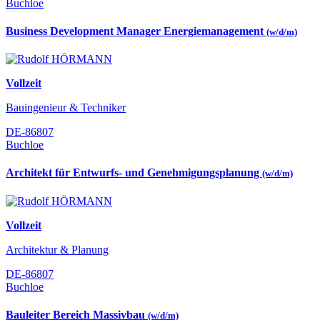
Buchloe
Business Development Manager Energiemanagement
(w/d/m)
Vollzeit
Bauingenieur & Techniker
DE-86807
Buchloe
Architekt für Entwurfs- und Genehmigungsplanung
(w/d/m)
Vollzeit
Architektur & Planung
DE-86807
Buchloe
Bauleiter Bereich Massivbau
(w/d/m)