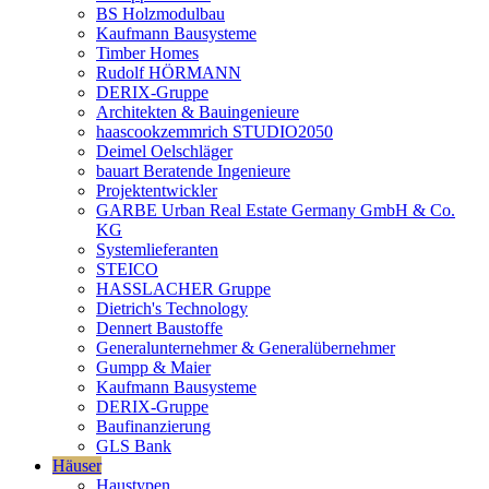
BS Holzmodulbau
Kaufmann Bausysteme
Timber Homes
Rudolf HÖRMANN
DERIX-Gruppe
Architekten & Bauingenieure
haascookzemmrich STUDIO2050
Deimel Oelschläger
bauart Beratende Ingenieure
Projektentwickler
GARBE Urban Real Estate Germany GmbH & Co.
KG
Systemlieferanten
STEICO
HASSLACHER Gruppe
Dietrich's Technology
Dennert Baustoffe
Generalunternehmer & Generalübernehmer
Gumpp & Maier
Kaufmann Bausysteme
DERIX-Gruppe
Baufinanzierung
GLS Bank
Häuser
Haustypen