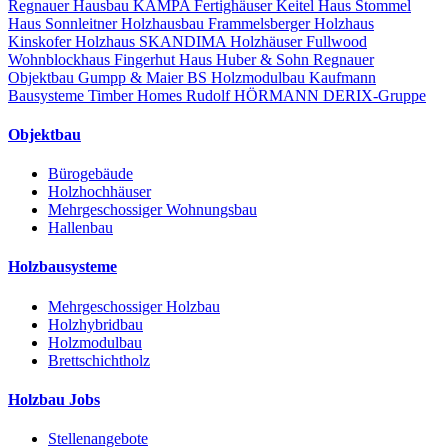
Regnauer Hausbau
KAMPA Fertighäuser
Keitel Haus
Stommel
Haus
Sonnleitner Holzhausbau
Frammelsberger Holzhaus
Kinskofer Holzhaus
SKANDIMA Holzhäuser
Fullwood
Wohnblockhaus
Fingerhut Haus
Huber & Sohn
Regnauer
Objektbau
Gumpp & Maier
BS Holzmodulbau
Kaufmann
Bausysteme
Timber Homes
Rudolf HÖRMANN
DERIX-Gruppe
Objektbau
Bürogebäude
Holzhochhäuser
Mehrgeschossiger Wohnungsbau
Hallenbau
Holzbausysteme
Mehrgeschossiger Holzbau
Holzhybridbau
Holzmodulbau
Brettschichtholz
Holzbau Jobs
Stellenangebote