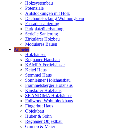
Holzsystembau
Potenziale
Aufstockungen mit Holz
Dachaufstockung Wohnungsbau
Fassadensanierung
Parkplatzüberbauung
Serielle Sanierung
Zirkulärer Holzbau
Modulares Bauen
Anbieter
Holzhäuser
Regnauer Hausbau
KAMPA Fertighäuser
Keitel Haus
Stommel Haus
Sonnleitner Holzhausbau
Frammelsberger Holzhaus
Kinskofer Holzhaus
SKANDIMA Holzhäuser
Fullwood Wohnblockhaus
Fingerhut Haus
Objektbau
Huber & Sohn
Regnauer Objektbau
Gumpp & Maier