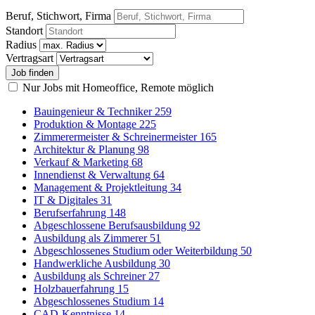
Beruf, Stichwort, Firma
Standort
Radius
Vertragsart
Nur Jobs mit Homeoffice, Remote möglich
Bauingenieur & Techniker
259
Produktion & Montage
225
Zimmerermeister & Schreinermeister
165
Architektur & Planung
98
Verkauf & Marketing
68
Innendienst & Verwaltung
64
Management & Projektleitung
34
IT & Digitales
31
Berufserfahrung
148
Abgeschlossene Berufsausbildung
92
Ausbildung als Zimmerer
51
Abgeschlossenes Studium oder Weiterbildung
50
Handwerkliche Ausbildung
30
Ausbildung als Schreiner
27
Holzbauerfahrung
15
Abgeschlossenes Studium
14
CAD-Kenntnisse
14