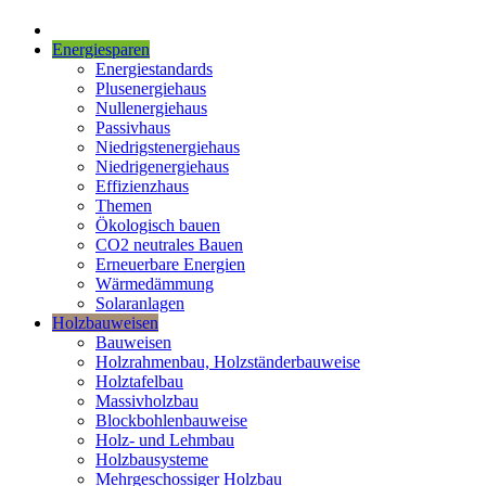
Energiesparen
Energiestandards
Plusenergiehaus
Nullenergiehaus
Passivhaus
Niedrigstenergiehaus
Niedrigenergiehaus
Effizienzhaus
Themen
Ökologisch bauen
CO2 neutrales Bauen
Erneuerbare Energien
Wärmedämmung
Solaranlagen
Holzbauweisen
Bauweisen
Holzrahmenbau, Holzständerbauweise
Holztafelbau
Massivholzbau
Blockbohlenbauweise
Holz- und Lehmbau
Holzbausysteme
Mehrgeschossiger Holzbau