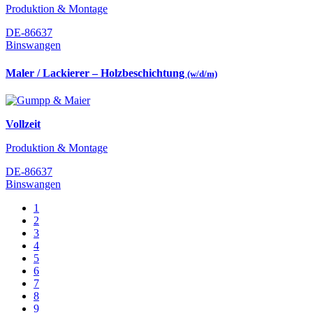
Produktion & Montage
DE-86637
Binswangen
Maler / Lackierer – Holzbeschichtung
(w/d/m)
Vollzeit
Produktion & Montage
DE-86637
Binswangen
1
2
3
4
5
6
7
8
9