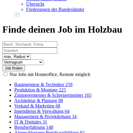
Übersicht
Förderungen der Bundesländer
Finde deinen Job im Holzbau
Beruf, Stichwort, Firma
Standort
Radius
Vertragsart
Nur Jobs mit Homeoffice, Remote möglich
Bauingenieur & Techniker
259
Produktion & Montage
225
Zimmerermeister & Schreinermeister
165
Architektur & Planung
98
Verkauf & Marketing
68
Innendienst & Verwaltung
64
Management & Projektleitung
34
IT & Digitales
31
Berufserfahrung
148
Abgeschlossene Berufsausbildung
92