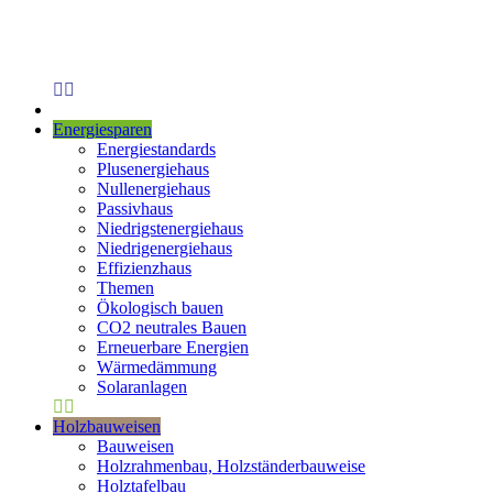
Energiesparen
Energiestandards
Plusenergiehaus
Nullenergiehaus
Passivhaus
Niedrigstenergiehaus
Niedrigenergiehaus
Effizienzhaus
Themen
Ökologisch bauen
CO2 neutrales Bauen
Erneuerbare Energien
Wärmedämmung
Solaranlagen
Holzbauweisen
Bauweisen
Holzrahmenbau, Holzständerbauweise
Holztafelbau