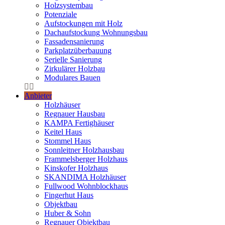
Holzsystembau
Potenziale
Aufstockungen mit Holz
Dachaufstockung Wohnungsbau
Fassadensanierung
Parkplatzüberbauung
Serielle Sanierung
Zirkulärer Holzbau
Modulares Bauen
Anbieter
Holzhäuser
Regnauer Hausbau
KAMPA Fertighäuser
Keitel Haus
Stommel Haus
Sonnleitner Holzhausbau
Frammelsberger Holzhaus
Kinskofer Holzhaus
SKANDIMA Holzhäuser
Fullwood Wohnblockhaus
Fingerhut Haus
Objektbau
Huber & Sohn
Regnauer Objektbau