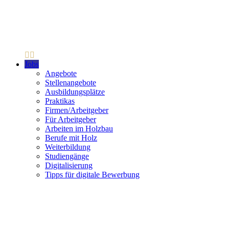
Jobs
Angebote
Stellenangebote
Ausbildungsplätze
Praktikas
Firmen/Arbeitgeber
Für Arbeitgeber
Arbeiten im Holzbau
Berufe mit Holz
Weiterbildung
Studiengänge
Digitalisierung
Tipps für digitale Bewerbung