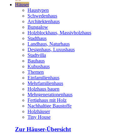
Häuser
Haustypen
Schwedenhaus
Architektenhaus
Bungalow
Holzblockhaus, Massivholzhaus
Stadthaus
Landhaus, Naturhaus
Designhaus, Luxushaus
Stadtvilla
Bauhaus
Kubushaus
Themen
Einfamilienhaus
Mehrfamilienhaus
Holzhaus bauen
Mehrgenerationenhaus
Fertighaus mit Holz
Nachhaltige Baustoffe
Holzhäuser
Tiny House
Zur Häuser-Übersicht