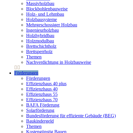
Massivholzbau
Blockbohlenbauweise
Holz- und Lehmbau
Holzbausysteme
Mehrgeschossiger Holzbau
Ingenieurholzbau
Holzhybridbau
Holzmodulbau
Brettschichtholz
Brettsperrholz
Themen
Nachverdichtung in Holzbauweise
Förderungen
Förderungen
Effizienzhaus 40 plus
Effizienzhaus 40
Effizienzhaus 55
Effizienzhaus 70
BAFA Förderung
Solarförderung
Bundesförderung für effiziente Gebäude (BEG)
Baukindergeld
Themen
Kostengünstig Bauen