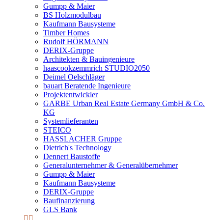
Gumpp & Maier
BS Holzmodulbau
Kaufmann Bausysteme
Timber Homes
Rudolf HÖRMANN
DERIX-Gruppe
Architekten & Bauingenieure
haascookzemmrich STUDIO2050
Deimel Oelschläger
bauart Beratende Ingenieure
Projektentwickler
GARBE Urban Real Estate Germany GmbH & Co.
KG
Systemlieferanten
STEICO
HASSLACHER Gruppe
Dietrich's Technology
Dennert Baustoffe
Generalunternehmer & Generalübernehmer
Gumpp & Maier
Kaufmann Bausysteme
DERIX-Gruppe
Baufinanzierung
GLS Bank