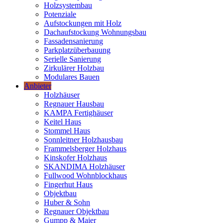
Holzsystembau
Potenziale
Aufstockungen mit Holz
Dachaufstockung Wohnungsbau
Fassadensanierung
Parkplatzüberbauung
Serielle Sanierung
Zirkulärer Holzbau
Modulares Bauen
Anbieter
Holzhäuser
Regnauer Hausbau
KAMPA Fertighäuser
Keitel Haus
Stommel Haus
Sonnleitner Holzhausbau
Frammelsberger Holzhaus
Kinskofer Holzhaus
SKANDIMA Holzhäuser
Fullwood Wohnblockhaus
Fingerhut Haus
Objektbau
Huber & Sohn
Regnauer Objektbau
Gumpp & Maier