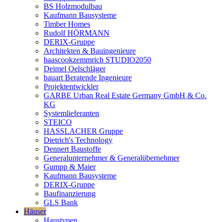
BS Holzmodulbau
Kaufmann Bausysteme
Timber Homes
Rudolf HÖRMANN
DERIX-Gruppe
Architekten & Bauingenieure
haascookzemmrich STUDIO2050
Deimel Oelschläger
bauart Beratende Ingenieure
Projektentwickler
GARBE Urban Real Estate Germany GmbH & Co.
KG
Systemlieferanten
STEICO
HASSLACHER Gruppe
Dietrich's Technology
Dennert Baustoffe
Generalunternehmer & Generalübernehmer
Gumpp & Maier
Kaufmann Bausysteme
DERIX-Gruppe
Baufinanzierung
GLS Bank
Häuser
Haustypen