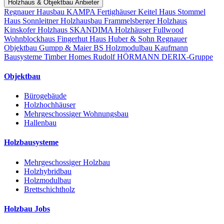
Holzhaus & Objektbau Anbieter
Regnauer Hausbau
KAMPA Fertighäuser
Keitel Haus
Stommel
Haus
Sonnleitner Holzhausbau
Frammelsberger Holzhaus
Kinskofer Holzhaus
SKANDIMA Holzhäuser
Fullwood
Wohnblockhaus
Fingerhut Haus
Huber & Sohn
Regnauer
Objektbau
Gumpp & Maier
BS Holzmodulbau
Kaufmann
Bausysteme
Timber Homes
Rudolf HÖRMANN
DERIX-Gruppe
Objektbau
Bürogebäude
Holzhochhäuser
Mehrgeschossiger Wohnungsbau
Hallenbau
Holzbausysteme
Mehrgeschossiger Holzbau
Holzhybridbau
Holzmodulbau
Brettschichtholz
Holzbau Jobs