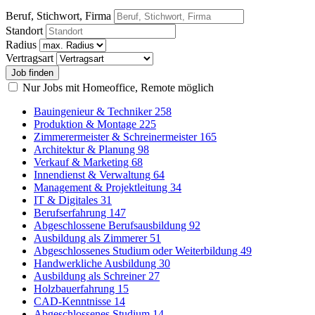
Beruf, Stichwort, Firma
Standort
Radius
Vertragsart
Nur Jobs mit Homeoffice, Remote möglich
Bauingenieur & Techniker
258
Produktion & Montage
225
Zimmerermeister & Schreinermeister
165
Architektur & Planung
98
Verkauf & Marketing
68
Innendienst & Verwaltung
64
Management & Projektleitung
34
IT & Digitales
31
Berufserfahrung
147
Abgeschlossene Berufsausbildung
92
Ausbildung als Zimmerer
51
Abgeschlossenes Studium oder Weiterbildung
49
Handwerkliche Ausbildung
30
Ausbildung als Schreiner
27
Holzbauerfahrung
15
CAD-Kenntnisse
14
Abgeschlossenes Studium
14