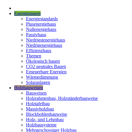
Energiesparen
Energiestandards
Plusenergiehaus
Nullenergiehaus
Passivhaus
Niedrigstenergiehaus
Niedrigenergiehaus
Effizienzhaus
Themen
Ökologisch bauen
CO2 neutrales Bauen
Erneuerbare Energien
Wärmedämmung
Solaranlagen
Holzbauweisen
Bauweisen
Holzrahmenbau, Holzständerbauweise
Holztafelbau
Massivholzbau
Blockbohlenbauweise
Holz- und Lehmbau
Holzbausysteme
Mehrgeschossiger Holzbau