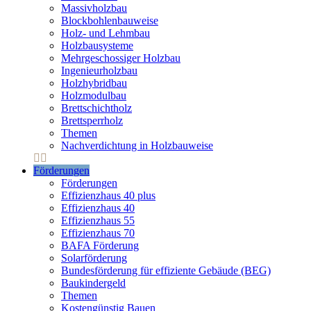
Massivholzbau
Blockbohlenbauweise
Holz- und Lehmbau
Holzbausysteme
Mehrgeschossiger Holzbau
Ingenieurholzbau
Holzhybridbau
Holzmodulbau
Brettschichtholz
Brettsperrholz
Themen
Nachverdichtung in Holzbauweise
Förderungen
Förderungen
Effizienzhaus 40 plus
Effizienzhaus 40
Effizienzhaus 55
Effizienzhaus 70
BAFA Förderung
Solarförderung
Bundesförderung für effiziente Gebäude (BEG)
Baukindergeld
Themen
Kostengünstig Bauen