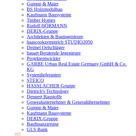
Gumpp & Maier
BS Holzmodulbau
Kaufmann Bausysteme
Timber Homes
Rudolf HÖRMANN
DERIX-Gruppe
Architekten & Bauingenieure
haascookzemmrich STUDIO2050
Deimel Oelschläger
bauart Beratende Ingenieure
Projektentwickler
GARBE Urban Real Estate Germany GmbH & Co.
KG
Systemlieferanten
STEICO
HASSLACHER Gruppe
Dietrich's Technology
Dennert Baustoffe
Generalunternehmer & Generalübernehmer
Gumpp & Maier
Kaufmann Bausysteme
DERIX-Gruppe
Baufinanzierung
GLS Bank