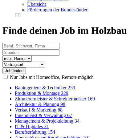
Übersicht
Förderungen der Bundesländer
Finde deinen Job im Holzbau
Beruf, Stichwort, Firma
Standort
Radius
Vertragsart
Nur Jobs mit Homeoffice, Remote möglich
Bauingenieur & Techniker
259
Produktion & Montage
229
Zimmerermeister & Schreinermeister
169
Architektur & Planung
98
Verkauf & Marketing
68
Innendienst & Verwaltung
67
Management & Projektleitung
34
IT & Digitales
31
Berufserfahrung
154
Abgeschlossene Berufsausbildung
101