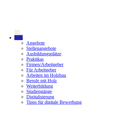
Jobs
Angebote
Stellenangebote
Ausbildungsplätze
Praktikas
Firmen/Arbeitgeber
Für Arbeitgeber
Arbeiten im Holzbau
Berufe mit Holz
Weiterbildung
Studiengänge
Digitalisierung
Tipps für digitale Bewerbung