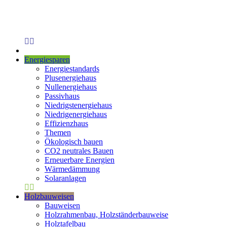
Energiesparen
Energiestandards
Plusenergiehaus
Nullenergiehaus
Passivhaus
Niedrigstenergiehaus
Niedrigenergiehaus
Effizienzhaus
Themen
Ökologisch bauen
CO2 neutrales Bauen
Erneuerbare Energien
Wärmedämmung
Solaranlagen
Holzbauweisen
Bauweisen
Holzrahmenbau, Holzständerbauweise
Holztafelbau