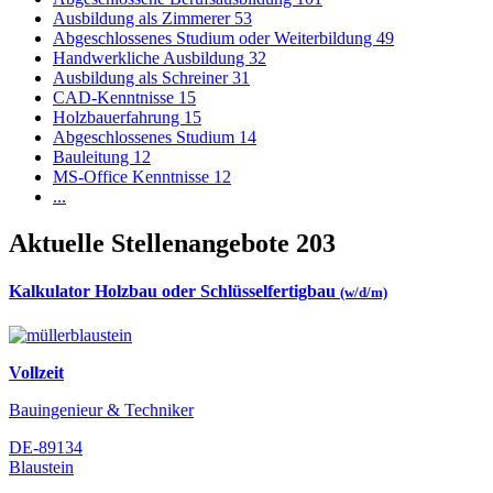
Ausbildung als Zimmerer
53
Abgeschlossenes Studium oder Weiterbildung
49
Handwerkliche Ausbildung
32
Ausbildung als Schreiner
31
CAD-Kenntnisse
15
Holzbauerfahrung
15
Abgeschlossenes Studium
14
Bauleitung
12
MS-Office Kenntnisse
12
...
Aktuelle Stellenangebote
203
Kalkulator Holzbau oder Schlüsselfertigbau
(w/d/m)
Vollzeit
Bauingenieur & Techniker
DE-89134
Blaustein