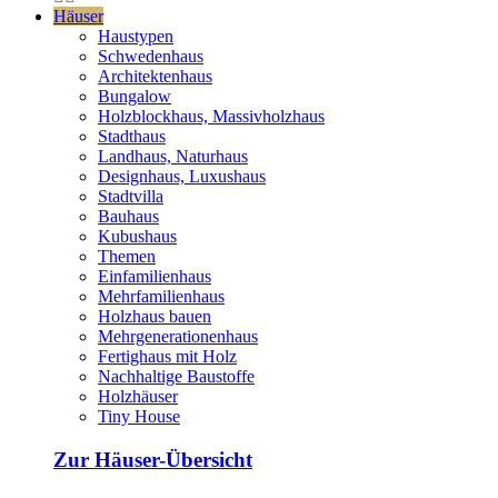
Häuser
Haustypen
Schwedenhaus
Architektenhaus
Bungalow
Holzblockhaus, Massivholzhaus
Stadthaus
Landhaus, Naturhaus
Designhaus, Luxushaus
Stadtvilla
Bauhaus
Kubushaus
Themen
Einfamilienhaus
Mehrfamilienhaus
Holzhaus bauen
Mehrgenerationenhaus
Fertighaus mit Holz
Nachhaltige Baustoffe
Holzhäuser
Tiny House
Zur Häuser-Übersicht