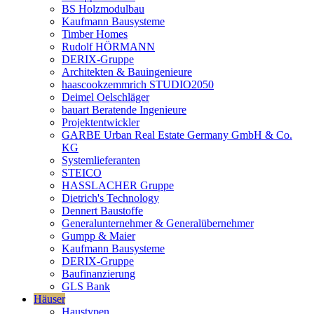
BS Holzmodulbau
Kaufmann Bausysteme
Timber Homes
Rudolf HÖRMANN
DERIX-Gruppe
Architekten & Bauingenieure
haascookzemmrich STUDIO2050
Deimel Oelschläger
bauart Beratende Ingenieure
Projektentwickler
GARBE Urban Real Estate Germany GmbH & Co.
KG
Systemlieferanten
STEICO
HASSLACHER Gruppe
Dietrich's Technology
Dennert Baustoffe
Generalunternehmer & Generalübernehmer
Gumpp & Maier
Kaufmann Bausysteme
DERIX-Gruppe
Baufinanzierung
GLS Bank
Häuser
Haustypen