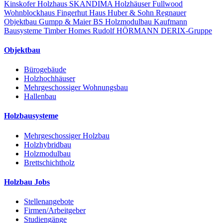
Kinskofer Holzhaus
SKANDIMA Holzhäuser
Fullwood
Wohnblockhaus
Fingerhut Haus
Huber & Sohn
Regnauer
Objektbau
Gumpp & Maier
BS Holzmodulbau
Kaufmann
Bausysteme
Timber Homes
Rudolf HÖRMANN
DERIX-Gruppe
Objektbau
Bürogebäude
Holzhochhäuser
Mehrgeschossiger Wohnungsbau
Hallenbau
Holzbausysteme
Mehrgeschossiger Holzbau
Holzhybridbau
Holzmodulbau
Brettschichtholz
Holzbau Jobs
Stellenangebote
Firmen/Arbeitgeber
Studiengänge