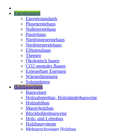
Energiesparen
Energiestandards
Plusenergiehaus
Nullenergiehaus
Passivhaus
Niedrigstenergiehaus
Niedrigenergiehaus
Effizienzhaus
Themen
Ökologisch bauen
CO2 neutrales Bauen
Erneuerbare Energien
Wärmedämmung
Solaranlagen
Holzbauweisen
Bauweisen
Holzrahmenbau, Holzständerbauweise
Holztafelbau
Massivholzbau
Blockbohlenbauweise
Holz- und Lehmbau
Holzbausysteme
Mehrgeschossiger Holzbau