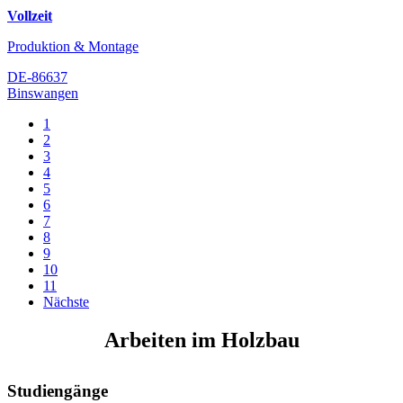
Vollzeit
Produktion & Montage
DE-86637
Binswangen
1
2
3
4
5
6
7
8
9
10
11
Nächste
Arbeiten im Holzbau
Studiengänge