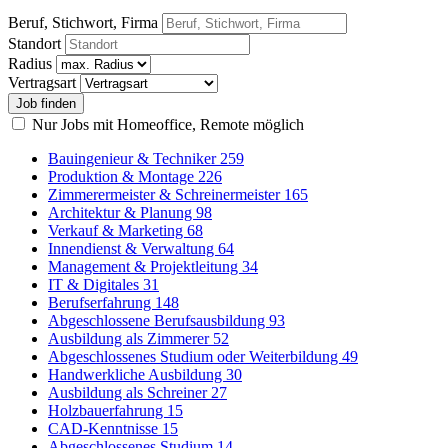
Beruf, Stichwort, Firma
Standort
Radius
Vertragsart
Nur Jobs mit Homeoffice, Remote möglich
Bauingenieur & Techniker
259
Produktion & Montage
226
Zimmerermeister & Schreinermeister
165
Architektur & Planung
98
Verkauf & Marketing
68
Innendienst & Verwaltung
64
Management & Projektleitung
34
IT & Digitales
31
Berufserfahrung
148
Abgeschlossene Berufsausbildung
93
Ausbildung als Zimmerer
52
Abgeschlossenes Studium oder Weiterbildung
49
Handwerkliche Ausbildung
30
Ausbildung als Schreiner
27
Holzbauerfahrung
15
CAD-Kenntnisse
15
Abgeschlossenes Studium
14