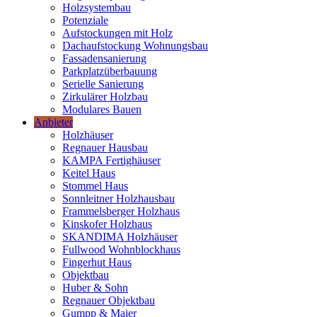
Holzsystembau
Potenziale
Aufstockungen mit Holz
Dachaufstockung Wohnungsbau
Fassadensanierung
Parkplatzüberbauung
Serielle Sanierung
Zirkulärer Holzbau
Modulares Bauen
Anbieter
Holzhäuser
Regnauer Hausbau
KAMPA Fertighäuser
Keitel Haus
Stommel Haus
Sonnleitner Holzhausbau
Frammelsberger Holzhaus
Kinskofer Holzhaus
SKANDIMA Holzhäuser
Fullwood Wohnblockhaus
Fingerhut Haus
Objektbau
Huber & Sohn
Regnauer Objektbau
Gumpp & Maier