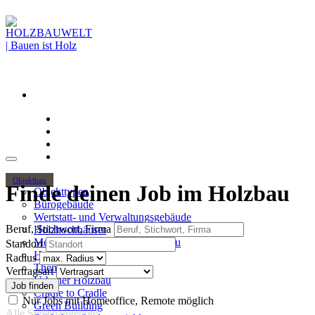
Objektbau
Finde deinen Job im Holzbau
Objekttypen
Bürogebäude
Wertstatt- und Verwaltungsgebäude
Beruf, Stichwort, Firma
Holzhochhäuser
Mehrgeschossiger Wohnungsbau
Standort
Hallenbau
Radius
Themen
Vertragsart
Urbaner Holzbau
Cradle to Cradle
Nur Jobs mit Homeoffice, Remote möglich
Green Building
Alle Stellenangebote