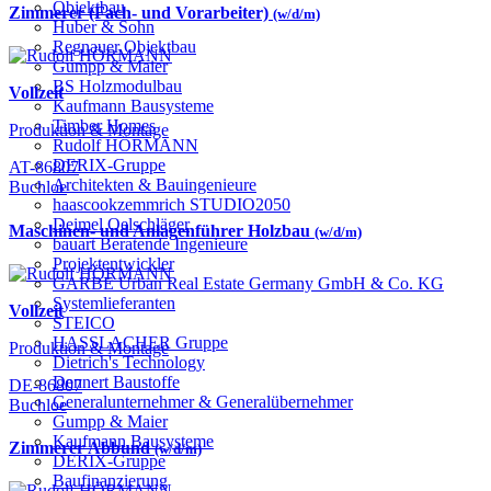
Objektbau
Zimmerer (Fach- und Vorarbeiter)
(w/d/m)
Huber & Sohn
Regnauer Objektbau
Gumpp & Maier
BS Holzmodulbau
Vollzeit
Kaufmann Bausysteme
Timber Homes
Produktion & Montage
Rudolf HÖRMANN
DERIX-Gruppe
AT-86807
Architekten & Bauingenieure
Buchloe
haascookzemmrich STUDIO2050
Deimel Oelschläger
Maschinen- und Anlagenführer Holzbau
(w/d/m)
bauart Beratende Ingenieure
Projektentwickler
GARBE Urban Real Estate Germany GmbH & Co. KG
Systemlieferanten
Vollzeit
STEICO
HASSLACHER Gruppe
Produktion & Montage
Dietrich's Technology
Dennert Baustoffe
DE-86807
Generalunternehmer & Generalübernehmer
Buchloe
Gumpp & Maier
Kaufmann Bausysteme
Zimmerer Abbund
(w/d/m)
DERIX-Gruppe
Baufinanzierung