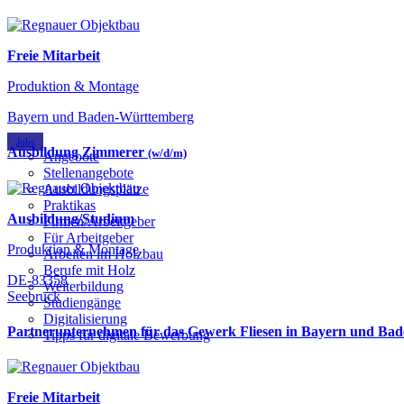
Freie Mitarbeit
Produktion & Montage
Bayern und Baden-Württemberg
Jobs
Ausbildung Zimmerer
(w/d/m)
Angebote
Stellenangebote
Ausbildungsplätze
Praktikas
Ausbildung/Studium
Firmen/Arbeitgeber
Für Arbeitgeber
Produktion & Montage
Arbeiten im Holzbau
Berufe mit Holz
DE-83358
Weiterbildung
Seebruck
Studiengänge
Digitalisierung
Partnerunternehmen für das Gewerk Fliesen in Bayern und B
Tipps für digitale Bewerbung
Freie Mitarbeit