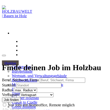
Objektbau
Finde deinen Job im Holzbau
Objekttypen
Bürogebäude
Wertstatt- und Verwaltungsgebäude
Beruf, Stichwort, Firma
Holzhochhäuser
Mehrgeschossiger Wohnungsbau
Standort
Hallenbau
Radius
Themen
Vertragsart
Urbaner Holzbau
Cradle to Cradle
Nur Jobs mit Homeoffice, Remote möglich
Green Building
Alle Stellenangebote