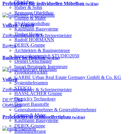
Objektbau
Projektleiter für individuellen Möbelbau
(w/d/m)
Huber & Sohn
Regnauer Objektbau
Gumpp & Maier
BS Holzmodulbau
Vollzeit
,
Teilzeit
Kaufmann Bausysteme
Timber Homes
Zimmerermeister & Schreinermeister
Rudolf HÖRMANN
DERIX-Gruppe
Bayern
Architekten & Bauingenieure
haascookzemmrich STUDIO2050
Bauleiter im Holzbau
(w/d/m)
Deimel Oelschläger
bauart Beratende Ingenieure
Projektentwickler
GARBE Urban Real Estate Germany GmbH & Co. KG
Vollzeit
Systemlieferanten
STEICO
Zimmerermeister & Schreinermeister
HASSLACHER Gruppe
Dietrich's Technology
DE-77704
Dennert Baustoffe
Oberkirch
Generalunternehmer & Generalübernehmer
Gumpp & Maier
Projektleiter/in Schlüsselfertigbau
(w/d/m)
Kaufmann Bausysteme
DERIX-Gruppe
Baufinanzierung