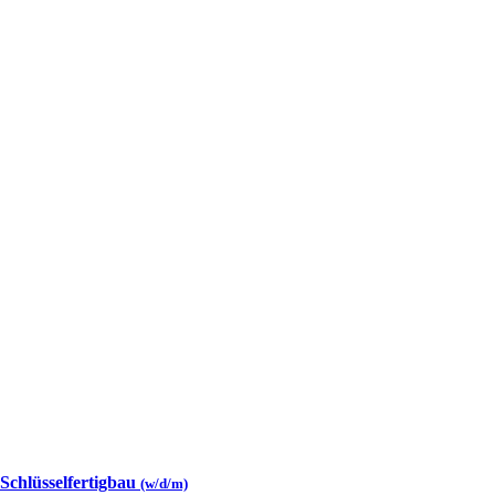
 Schlüsselfertigbau
(w/d/m)