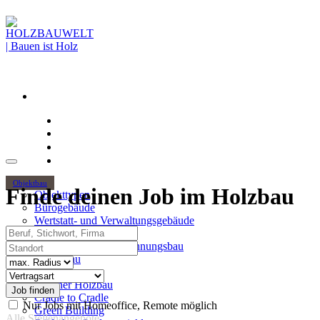
Objektbau
Finde deinen Job im Holzbau
Objekttypen
Bürogebäude
Wertstatt- und Verwaltungsgebäude
Beruf, Stichwort, Firma
Holzhochhäuser
Standort
Mehrgeschossiger Wohnungsbau
Hallenbau
Radius
Themen
Vertragsart
Urbaner Holzbau
Cradle to Cradle
Nur Jobs mit Homeoffice, Remote möglich
Green Building
Alle Stellenangebote