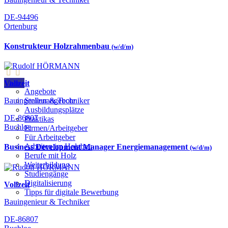
DE-94496
Ortenburg
Konstrukteur Holzrahmenbau
(w/d/m)
Vollzeit
Jobs
Angebote
Bauingenieur & Techniker
Stellenangebote
Ausbildungsplätze
DE-86807
Praktikas
Buchloe
Firmen/Arbeitgeber
Für Arbeitgeber
Arbeiten im Holzbau
Business Development Manager Energiemanagement
(w/d/m)
Berufe mit Holz
Weiterbildung
Studiengänge
Digitalisierung
Vollzeit
Tipps für digitale Bewerbung
Bauingenieur & Techniker
DE-86807