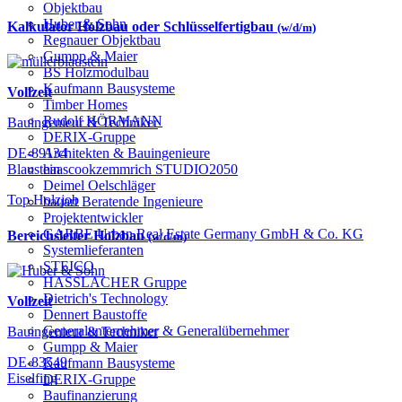
Objektbau
Huber & Sohn
Kalkulator Holzbau oder Schlüsselfertigbau
(w/d/m)
Regnauer Objektbau
Gumpp & Maier
BS Holzmodulbau
Kaufmann Bausysteme
Vollzeit
Timber Homes
Rudolf HÖRMANN
Bauingenieur & Techniker
DERIX-Gruppe
Architekten & Bauingenieure
DE-89134
haascookzemmrich STUDIO2050
Blaustein
Deimel Oelschläger
Top Holzjob
bauart Beratende Ingenieure
Projektentwickler
GARBE Urban Real Estate Germany GmbH & Co. KG
Bereichsleiter Holzbau
(w/d/m)
Systemlieferanten
STEICO
HASSLACHER Gruppe
Dietrich's Technology
Vollzeit
Dennert Baustoffe
Generalunternehmer & Generalübernehmer
Bauingenieur & Techniker
Gumpp & Maier
DE-83549
Kaufmann Bausysteme
Eiselfing
DERIX-Gruppe
Baufinanzierung