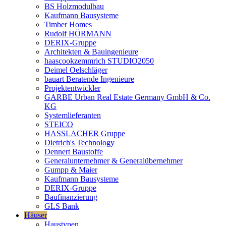
BS Holzmodulbau
Kaufmann Bausysteme
Timber Homes
Rudolf HÖRMANN
DERIX-Gruppe
Architekten & Bauingenieure
haascookzemmrich STUDIO2050
Deimel Oelschläger
bauart Beratende Ingenieure
Projektentwickler
GARBE Urban Real Estate Germany GmbH & Co.
KG
Systemlieferanten
STEICO
HASSLACHER Gruppe
Dietrich's Technology
Dennert Baustoffe
Generalunternehmer & Generalübernehmer
Gumpp & Maier
Kaufmann Bausysteme
DERIX-Gruppe
Baufinanzierung
GLS Bank
Häuser
Haustypen