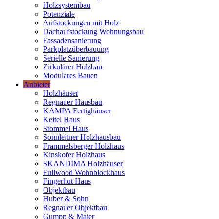
Holzsystembau
Potenziale
Aufstockungen mit Holz
Dachaufstockung Wohnungsbau
Fassadensanierung
Parkplatzüberbauung
Serielle Sanierung
Zirkulärer Holzbau
Modulares Bauen
Anbieter
Holzhäuser
Regnauer Hausbau
KAMPA Fertighäuser
Keitel Haus
Stommel Haus
Sonnleitner Holzhausbau
Frammelsberger Holzhaus
Kinskofer Holzhaus
SKANDIMA Holzhäuser
Fullwood Wohnblockhaus
Fingerhut Haus
Objektbau
Huber & Sohn
Regnauer Objektbau
Gumpp & Maier