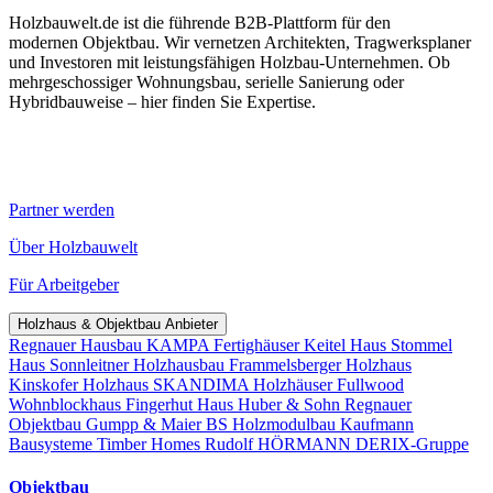
Holzbauwelt.de ist die führende B2B-Plattform für den
modernen Objektbau. Wir vernetzen Architekten, Tragwerksplaner
und Investoren mit leistungsfähigen Holzbau-Unternehmen. Ob
mehrgeschossiger Wohnungsbau, serielle Sanierung oder
Hybridbauweise – hier finden Sie Expertise.
Partner werden
Über Holzbauwelt
Für Arbeitgeber
Holzhaus & Objektbau Anbieter
Regnauer Hausbau
KAMPA Fertighäuser
Keitel Haus
Stommel
Haus
Sonnleitner Holzhausbau
Frammelsberger Holzhaus
Kinskofer Holzhaus
SKANDIMA Holzhäuser
Fullwood
Wohnblockhaus
Fingerhut Haus
Huber & Sohn
Regnauer
Objektbau
Gumpp & Maier
BS Holzmodulbau
Kaufmann
Bausysteme
Timber Homes
Rudolf HÖRMANN
DERIX-Gruppe
Objektbau