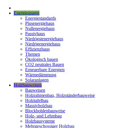
Energiesparen
Energiestandards
Plusenergiehaus
Nullenergiehaus
Passivhaus
Niedrigstenergiehaus
Niedrigenergiehaus
Effizienzhaus
Themen
Ökologisch bauen
CO2 neutrales Bauen
Erneuerbare Energien
Wärmedämmung
Solaranlagen
Holzbauweisen
Bauweisen
Holzrahmenbau, Holzständerbauweise
Holztafelbau
Massivholzbau
Blockbohlenbauweise
Holz- und Lehmbau
Holzbausysteme
Mehrgeschossiger Holzbau