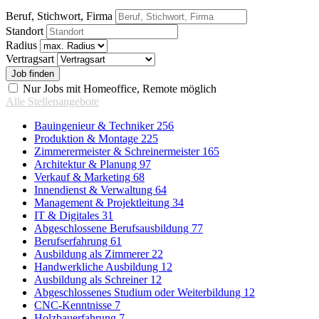
Beruf, Stichwort, Firma
Standort
Radius
Vertragsart
Nur Jobs mit Homeoffice, Remote möglich
Alle Stellenangebote
Bauingenieur & Techniker
256
Produktion & Montage
225
Zimmerermeister & Schreinermeister
165
Architektur & Planung
97
Verkauf & Marketing
68
Innendienst & Verwaltung
64
Management & Projektleitung
34
IT & Digitales
31
Abgeschlossene Berufsausbildung
77
Berufserfahrung
61
Ausbildung als Zimmerer
22
Handwerkliche Ausbildung
12
Ausbildung als Schreiner
12
Abgeschlossenes Studium oder Weiterbildung
12
CNC-Kenntnisse
7
Holzbauerfahrung
7