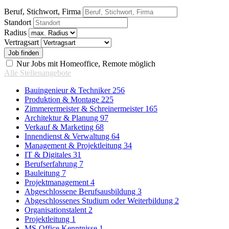
Beruf, Stichwort, Firma
Standort
Radius
Vertragsart
Nur Jobs mit Homeoffice, Remote möglich
Alle Stellenangebote
Bauingenieur & Techniker
256
Produktion & Montage
225
Zimmerermeister & Schreinermeister
165
Architektur & Planung
97
Verkauf & Marketing
68
Innendienst & Verwaltung
64
Management & Projektleitung
34
IT & Digitales
31
Berufserfahrung
7
Bauleitung
7
Projektmanagement
4
Abgeschlossene Berufsausbildung
3
Abgeschlossenes Studium oder Weiterbildung
2
Organisationstalent
2
Projektleitung
1
MS-Office Kenntnisse
1