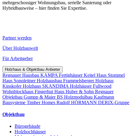
mehrgeschossiger Wohnungsbau, serielle Sanierung oder
Hybridbauweise – hier finden Sie Expertise.
Partner werden
Über Holzbauwelt
Für Arbeitgeber
Holzhaus & Objektbau Anbieter
Regnauer Hausbau
KAMPA Fertighäuser
Keitel Haus
Stommel
Haus
Sonnleitner Holzhausbau
Frammelsberger Holzhaus
Kinskofer Holzhaus
SKANDIMA Holzhäuser
Fullwood
Wohnblockhaus
Fingerhut Haus
Huber & Sohn
Regnauer
Objektbau
Gumpp & Maier
BS Holzmodulbau
Kaufmann
Bausysteme
Timber Homes
Rudolf HÖRMANN
DERIX-Gruppe
Objektbau
Bürogebäude
Holzhochhäuser