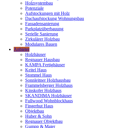
Holzsystembau
Potenziale
Aufstockungen mit Holz
Dachaufstockung Wohnungsbau
Fassadensanierung
Parkplatzüberbauung
Serielle Sanierung
Zirkulärer Holzbau
Modulares Bauen
Anbieter
Holzhäuser
Regnauer Hausbau
KAMPA Fertighäuser
Keitel Haus
Stommel Haus
Sonnleitner Holzhausbau
Frammelsberger Holzhaus
Kinskofer Holzhaus
SKANDIMA Holzhäuser
Fullwood Wohnblockhaus
Fingerhut Haus
Objektbau
Huber & Sohn
Regnauer Objektbau
Gumpp & Maier