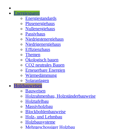
Energiesparen
Energiestandards
Plusenergiehaus
Nullenergiehaus
Passivhaus
Niedrigstenergiehaus
Niedrigenergiehaus
Effizienzhaus
Themen
Ökologisch bauen
CO2 neutrales Bauen
Erneuerbare Energien
Wärmedämmung
Solaranlagen
Holzbauweisen
Bauweisen
Holzrahmenbau, Holzständerbauweise
Holztafelbau
Massivholzbau
Blockbohlenbauweise
Holz- und Lehmbau
Holzbausysteme
Mehrgeschossiger Holzbau