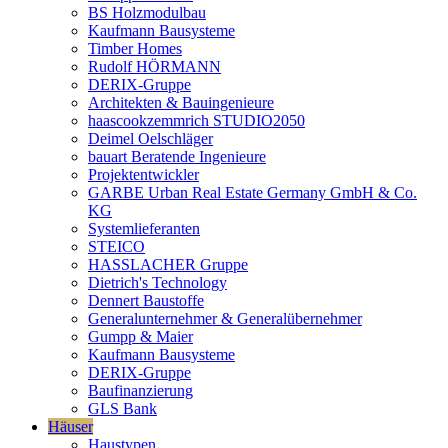
BS Holzmodulbau
Kaufmann Bausysteme
Timber Homes
Rudolf HÖRMANN
DERIX-Gruppe
Architekten & Bauingenieure
haascookzemmrich STUDIO2050
Deimel Oelschläger
bauart Beratende Ingenieure
Projektentwickler
GARBE Urban Real Estate Germany GmbH & Co.
KG
Systemlieferanten
STEICO
HASSLACHER Gruppe
Dietrich's Technology
Dennert Baustoffe
Generalunternehmer & Generalübernehmer
Gumpp & Maier
Kaufmann Bausysteme
DERIX-Gruppe
Baufinanzierung
GLS Bank
Häuser
Haustypen