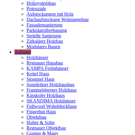
Holzsystembau
Potenziale
Aufstockungen mit Holz
Dachaufstockung Wohnungsbau
Fassadensanierung
Parkplatzüberbauung
Serielle Sanierung
Zirkulärer Holzbau
Modulares Bauen
Anbieter
Holzhäuser
Regnauer Hausbau
KAMPA Fertighäuser
Keitel Haus
Stommel Haus
Sonnleitner Holzhausbau
Frammelsberger Holzhaus
Kinskofer Holzhaus
SKANDIMA Holzhäuser
Fullwood Wohnblockhaus
Fingerhut Haus
Objektbau
Huber & Sohn
Regnauer Objektbau
Gumpp & Maier