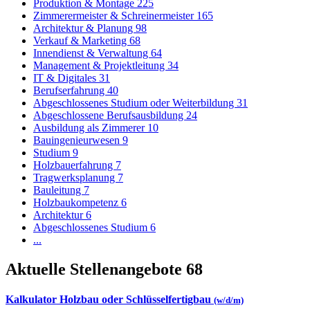
Produktion & Montage
225
Zimmerermeister & Schreinermeister
165
Architektur & Planung
98
Verkauf & Marketing
68
Innendienst & Verwaltung
64
Management & Projektleitung
34
IT & Digitales
31
Berufserfahrung
40
Abgeschlossenes Studium oder Weiterbildung
31
Abgeschlossene Berufsausbildung
24
Ausbildung als Zimmerer
10
Bauingenieurwesen
9
Studium
9
Holzbauerfahrung
7
Tragwerksplanung
7
Bauleitung
7
Holzbaukompetenz
6
Architektur
6
Abgeschlossenes Studium
6
...
Aktuelle Stellenangebote
68
Kalkulator Holzbau oder Schlüsselfertigbau
(w/d/m)