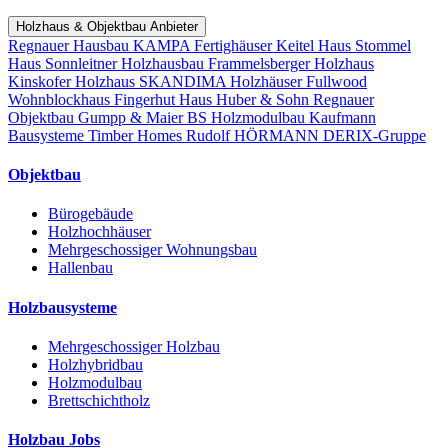
Holzhaus & Objektbau Anbieter
Regnauer Hausbau
KAMPA Fertighäuser
Keitel Haus
Stommel
Haus
Sonnleitner Holzhausbau
Frammelsberger Holzhaus
Kinskofer Holzhaus
SKANDIMA Holzhäuser
Fullwood
Wohnblockhaus
Fingerhut Haus
Huber & Sohn
Regnauer
Objektbau
Gumpp & Maier
BS Holzmodulbau
Kaufmann
Bausysteme
Timber Homes
Rudolf HÖRMANN
DERIX-Gruppe
Objektbau
Bürogebäude
Holzhochhäuser
Mehrgeschossiger Wohnungsbau
Hallenbau
Holzbausysteme
Mehrgeschossiger Holzbau
Holzhybridbau
Holzmodulbau
Brettschichtholz
Holzbau Jobs