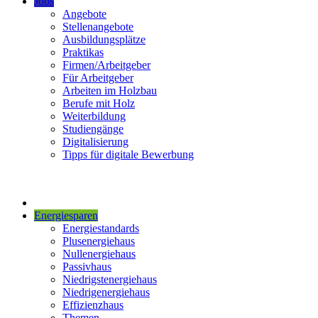
Jobs
Angebote
Stellenangebote
Ausbildungsplätze
Praktikas
Firmen/Arbeitgeber
Für Arbeitgeber
Arbeiten im Holzbau
Berufe mit Holz
Weiterbildung
Studiengänge
Digitalisierung
Tipps für digitale Bewerbung
Energiesparen
Energiestandards
Plusenergiehaus
Nullenergiehaus
Passivhaus
Niedrigstenergiehaus
Niedrigenergiehaus
Effizienzhaus
Themen