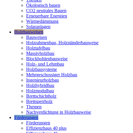
Ökologisch bauen
CO2 neutrales Bauen
Erneuerbare Energien
Wärmedämmung
Solaranlagen
Holzbauweisen
Bauweisen
Holzrahmenbau, Holzständerbauweise
Holztafelbau
Massivholzbau
Blockbohlenbauweise
Holz- und Lehmbau
Holzbausysteme
Mehrgeschossiger Holzbau
Ingenieurholzbau
Holzhybridbau
Holzmodulbau
Brettschichtholz
Brettsperrholz
Themen
Nachverdichtung in Holzbauweise
Förderungen
Förderungen
Effizienzhaus 40 plus