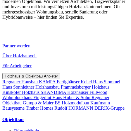
modernen Objektbau. Wir vernetzen Architekten, Tragwerksplaner
und Investoren mit leistungsfähigen Holzbau-Unternehmen. Ob
mehrgeschossiger Wohnungsbau, serielle Sanierung oder
Hybridbauweise – hier finden Sie Expertise.
Partner werden
Über Holzbauwelt
Für Arbeitgeber
Holzhaus & Objektbau Anbieter
Regnauer Hausbau
KAMPA Fertighäuser
Keitel Haus
Stommel
Haus
Sonnleitner Holzhausbau
Frammelsberger Holzhaus
Kinskofer Holzhaus
SKANDIMA Holzhäuser
Fullwood
Wohnblockhaus
Fingerhut Haus
Huber & Sohn
Regnauer
Objektbau
Gumpp & Maier
BS Holzmodulbau
Kaufmann
Bausysteme
Timber Homes
Rudolf HÖRMANN
DERIX-Gruppe
Objektbau
Bürogebäude