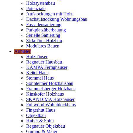
Holzsystembau
Potenziale
Aufstockungen mit Holz
Dachaufstockung Wohnungsbau
Fassadensanierung
Parkplatzüberbauung
Serielle Sanierung
Zirkulärer Holzbau
Modulares Bauen
Anbieter
Holzhäuser
Regnauer Hausbau
KAMPA Fertighäuser
Keitel Haus
Stommel Haus
Sonnleitner Holzhausbau
Frammelsberger Holzhaus
Kinskofer Holzhaus
SKANDIMA Holzhäuser
Fullwood Wohnblockhaus
Fingerhut Haus
Objektbau
Huber & Sohn
Regnauer Objektbau
Gumpp & Maier