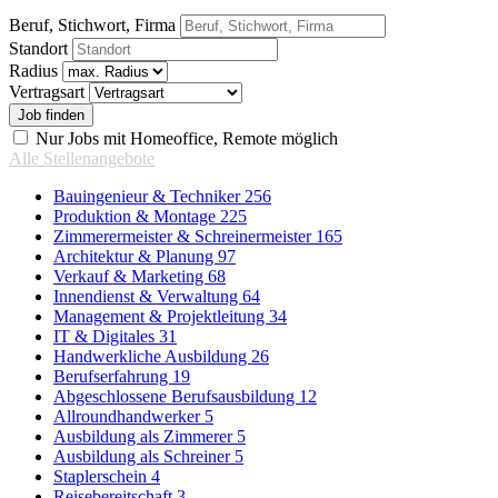
Beruf, Stichwort, Firma
Standort
Radius
Vertragsart
Nur Jobs mit Homeoffice, Remote möglich
Alle Stellenangebote
Bauingenieur & Techniker
256
Produktion & Montage
225
Zimmerermeister & Schreinermeister
165
Architektur & Planung
97
Verkauf & Marketing
68
Innendienst & Verwaltung
64
Management & Projektleitung
34
IT & Digitales
31
Handwerkliche Ausbildung
26
Berufserfahrung
19
Abgeschlossene Berufsausbildung
12
Allroundhandwerker
5
Ausbildung als Zimmerer
5
Ausbildung als Schreiner
5
Staplerschein
4
Reisebereitschaft
3