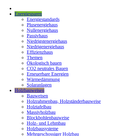
Energiesparen
Energiestandards
Plusenergiehaus
Nullenergiehaus
Passivhaus
Niedrigstenergiehaus
Niedrigenergiehaus
Effizienzhaus
Themen
Ökologisch bauen
CO2 neutrales Bauen
Erneuerbare Energien
Wärmedämmung
Solaranlagen
Holzbauweisen
Bauweisen
Holzrahmenbau, Holzständerbauweise
Holztafelbau
Massivholzbau
Blockbohlenbauweise
Holz- und Lehmbau
Holzbausysteme
Mehrgeschossiger Holzbau