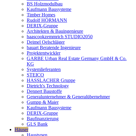
BS Holzmodulbau
Kaufmann Bausysteme
Timber Homes
Rudolf HÖRMANN
DERIX-Gruppe
Architekten & Bauingenieure
haascookzemmrich STUDIO2050
Deimel Oelschläger
bauart Beratende Ingenieure
Projektentwickler
GARBE Urban Real Estate Germany GmbH & Co.
KG
Systemlieferanten
STEICO
HASSLACHER Gruppe
Dietrich's Technology
Dennert Baustoffe
Generalunternehmer & Generalübernehmer
Gumpp & Maier
Kaufmann Bausysteme
DERIX-Gruppe
Baufinanzierung
GLS Bank
Häuser
Haustypen