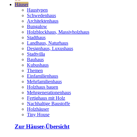
Häuser
Haustypen
Schwedenhaus
Architektenhaus
Bungalow
Holzblockhaus, Massivholzhaus
Stadthaus
Landhaus, Naturhaus
Designhaus, Luxushaus
Stadtvilla
Bauhaus
Kubushaus
Themen
Einfamilienhaus
Mehrfamilienhaus
Holzhaus bauen
Mehrgenerationenhaus
Fertighaus mit Holz
Nachhaltige Baustoffe
Holzhäuser
Tiny House
Zur Häuser-Übersicht