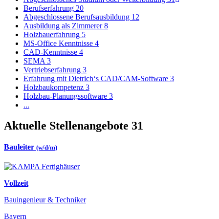
Berufserfahrung
20
Abgeschlossene Berufsausbildung
12
Ausbildung als Zimmerer
8
Holzbauerfahrung
5
MS-Office Kenntnisse
4
CAD-Kenntnisse
4
SEMA
3
Vertriebserfahrung
3
Erfahrung mit Dietrich‘s CAD/CAM-Software
3
Holzbaukompetenz
3
Holzbau-Planungssoftware
3
...
Aktuelle Stellenangebote
31
Bauleiter
(w/d/m)
Vollzeit
Bauingenieur & Techniker
Bayern