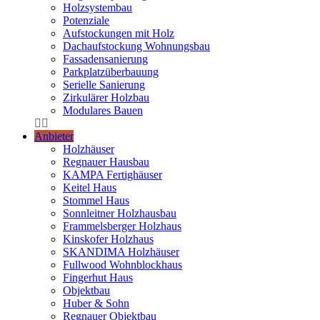
Holzsystembau
Potenziale
Aufstockungen mit Holz
Dachaufstockung Wohnungsbau
Fassadensanierung
Parkplatzüberbauung
Serielle Sanierung
Zirkulärer Holzbau
Modulares Bauen
Anbieter
Holzhäuser
Regnauer Hausbau
KAMPA Fertighäuser
Keitel Haus
Stommel Haus
Sonnleitner Holzhausbau
Frammelsberger Holzhaus
Kinskofer Holzhaus
SKANDIMA Holzhäuser
Fullwood Wohnblockhaus
Fingerhut Haus
Objektbau
Huber & Sohn
Regnauer Objektbau