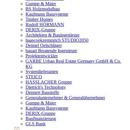
Gumpp & Maier
BS Holzmodulbau
Kaufmann Bausysteme
Timber Homes
Rudolf HÖRMANN
DERIX-Gruppe
Architekten & Bauingenieure
haascookzemmrich STUDIO2050
Deimel Oelschläger
bauart Beratende Ingenieure
Projektentwickler
GARBE Urban Real Estate Germany GmbH & Co.
KG
Systemlieferanten
STEICO
HASSLACHER Gruppe
Dietrich's Technology
Dennert Baustoffe
Generalunternehmer & Generalübernehmer
Gumpp & Maier
Kaufmann Bausysteme
DERIX-Gruppe
Baufinanzierung
GLS Bank