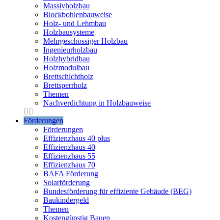
Massivholzbau
Blockbohlenbauweise
Holz- und Lehmbau
Holzbausysteme
Mehrgeschossiger Holzbau
Ingenieurholzbau
Holzhybridbau
Holzmodulbau
Brettschichtholz
Brettsperrholz
Themen
Nachverdichtung in Holzbauweise
Förderungen
Förderungen
Effizienzhaus 40 plus
Effizienzhaus 40
Effizienzhaus 55
Effizienzhaus 70
BAFA Förderung
Solarförderung
Bundesförderung für effiziente Gebäude (BEG)
Baukindergeld
Themen
Kostengünstig Bauen