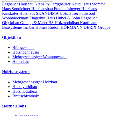
Regnauer Hausbau
KAMPA Fertighäuser
Keitel Haus
Stommel
Haus
Sonnleitner Holzhausbau
Frammelsberger Holzhaus
Kinskofer Holzhaus
SKANDIMA Holzhäuser
Fullwood
Wohnblockhaus
Fingerhut Haus
Huber & Sohn
Regnauer
Objektbau
Gumpp & Maier
BS Holzmodulbau
Kaufmann
Bausysteme
Timber Homes
Rudolf HÖRMANN
DERIX-Gruppe
Objektbau
Bürogebäude
Holzhochhäuser
Mehrgeschossiger Wohnungsbau
Hallenbau
Holzbausysteme
Mehrgeschossiger Holzbau
Holzhybridbau
Holzmodulbau
Brettschichtholz
Holzbau Jobs