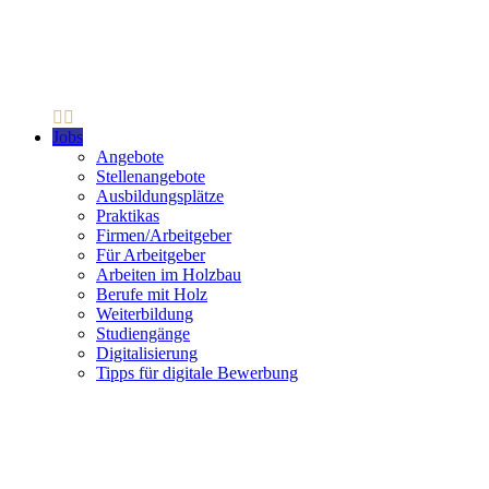
Jobs
Angebote
Stellenangebote
Ausbildungsplätze
Praktikas
Firmen/Arbeitgeber
Für Arbeitgeber
Arbeiten im Holzbau
Berufe mit Holz
Weiterbildung
Studiengänge
Digitalisierung
Tipps für digitale Bewerbung