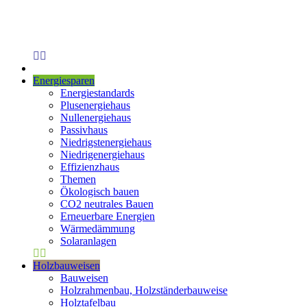
Energiesparen
Energiestandards
Plusenergiehaus
Nullenergiehaus
Passivhaus
Niedrigstenergiehaus
Niedrigenergiehaus
Effizienzhaus
Themen
Ökologisch bauen
CO2 neutrales Bauen
Erneuerbare Energien
Wärmedämmung
Solaranlagen
Holzbauweisen
Bauweisen
Holzrahmenbau, Holzständerbauweise
Holztafelbau