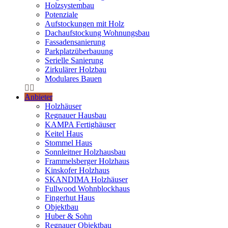
Holzsystembau
Potenziale
Aufstockungen mit Holz
Dachaufstockung Wohnungsbau
Fassadensanierung
Parkplatzüberbauung
Serielle Sanierung
Zirkulärer Holzbau
Modulares Bauen
Anbieter
Holzhäuser
Regnauer Hausbau
KAMPA Fertighäuser
Keitel Haus
Stommel Haus
Sonnleitner Holzhausbau
Frammelsberger Holzhaus
Kinskofer Holzhaus
SKANDIMA Holzhäuser
Fullwood Wohnblockhaus
Fingerhut Haus
Objektbau
Huber & Sohn
Regnauer Objektbau