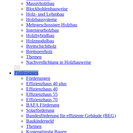
Massivholzbau
Blockbohlenbauweise
Holz- und Lehmbau
Holzbausysteme
Mehrgeschossiger Holzbau
Ingenieurholzbau
Holzhybridbau
Holzmodulbau
Brettschichtholz
Brettsperrholz
Themen
Nachverdichtung in Holzbauweise
Förderungen
Förderungen
Effizienzhaus 40 plus
Effizienzhaus 40
Effizienzhaus 55
Effizienzhaus 70
BAFA Förderung
Solarförderung
Bundesförderung für effiziente Gebäude (BEG)
Baukindergeld
Themen
Kostengünstig Bauen