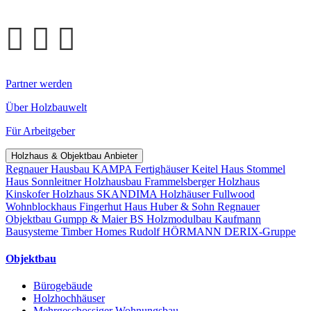
Partner werden
Über Holzbauwelt
Für Arbeitgeber
Holzhaus & Objektbau Anbieter
Regnauer Hausbau
KAMPA Fertighäuser
Keitel Haus
Stommel
Haus
Sonnleitner Holzhausbau
Frammelsberger Holzhaus
Kinskofer Holzhaus
SKANDIMA Holzhäuser
Fullwood
Wohnblockhaus
Fingerhut Haus
Huber & Sohn
Regnauer
Objektbau
Gumpp & Maier
BS Holzmodulbau
Kaufmann
Bausysteme
Timber Homes
Rudolf HÖRMANN
DERIX-Gruppe
Objektbau
Bürogebäude
Holzhochhäuser
Mehrgeschossiger Wohnungsbau