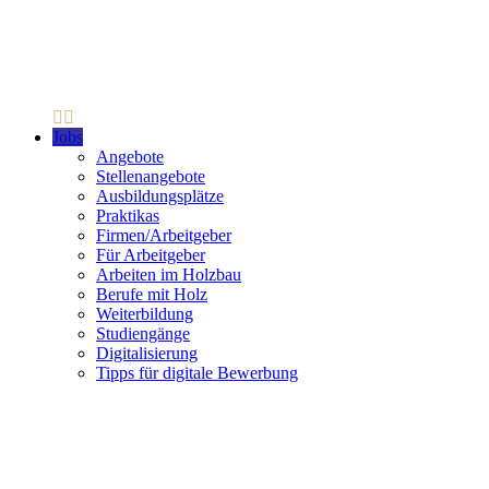
Jobs
Angebote
Stellenangebote
Ausbildungsplätze
Praktikas
Firmen/Arbeitgeber
Für Arbeitgeber
Arbeiten im Holzbau
Berufe mit Holz
Weiterbildung
Studiengänge
Digitalisierung
Tipps für digitale Bewerbung