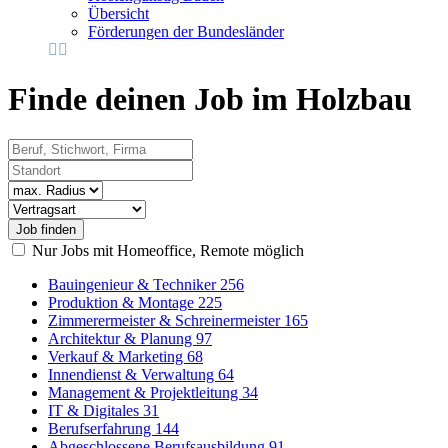
Übersicht
Förderungen der Bundesländer
Finde deinen Job im Holzbau
Beruf, Stichwort, Firma
Standort
Radius
Vertragsart
Nur Jobs mit Homeoffice, Remote möglich
Bauingenieur & Techniker
256
Produktion & Montage
225
Zimmerermeister & Schreinermeister
165
Architektur & Planung
97
Verkauf & Marketing
68
Innendienst & Verwaltung
64
Management & Projektleitung
34
IT & Digitales
31
Berufserfahrung
144
Abgeschlossene Berufsausbildung
91