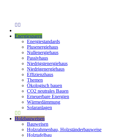
Energiesparen
Energiestandards
Plusenergiehaus
Nullenergiehaus
Passivhaus
Niedrigstenergiehaus
Niedrigenergiehaus
Effizienzhaus
Themen
Ökologisch bauen
CO2 neutrales Bauen
Erneuerbare Energien
Wärmedämmung
Solaranlagen
Holzbauweisen
Bauweisen
Holzrahmenbau, Holzständerbauweise
Holztafelbau