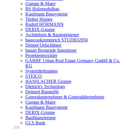
Gumpp & Maier
BS Holzmodulbau
Kaufmann Bausysteme
Timber Homes
Rudolf HÖRMANN
DERIX-Gruppe
Architekten & Bauingenieure
haascookzemmrich STUDIO2050
Deimel Oelschläger
bauart Beratende Ingenieure
Projektentwickler
GARBE Urban Real Estate Germany GmbH & Co.
KG
Systemlieferanten
STEICO
HASSLACHER Gruppe
Dietrich's Technology
Dennert Baustoffe
Generalunternehmer & Generalübernehmer
Gumpp & Maier
Kaufmann Bausysteme
DERIX-Gruppe
Baufinanzierung
GLS Bank