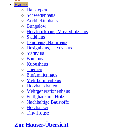
Häuser
Haustypen
Schwedenhaus
Architektenhaus
Bungalow
Holzblockhaus, Massivholzhaus
Stadthaus
Landhaus, Naturhaus
Designhaus, Luxushaus
Stadtvilla
Bauhaus
Kubushaus
Themen
Einfamilienhaus
Mehrfamilienhaus
Holzhaus bauen
Mehrgenerationenhaus
Fertighaus mit Holz
Nachhaltige Baustoffe
Holzhäuser
Tiny House
Zur Häuser-Übersicht