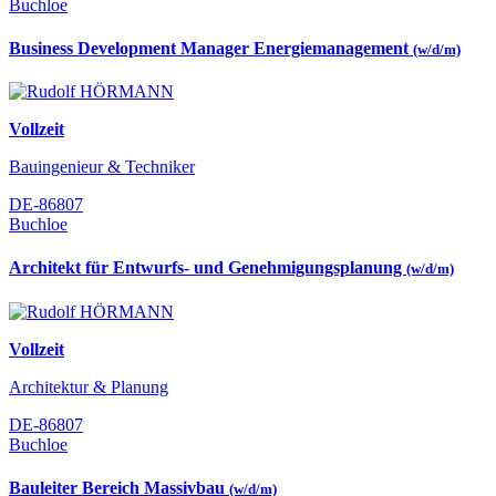
Buchloe
Business Development Manager Energiemanagement
(w/d/m)
Vollzeit
Bauingenieur & Techniker
DE-86807
Buchloe
Architekt für Entwurfs- und Genehmigungsplanung
(w/d/m)
Vollzeit
Architektur & Planung
DE-86807
Buchloe
Bauleiter Bereich Massivbau
(w/d/m)