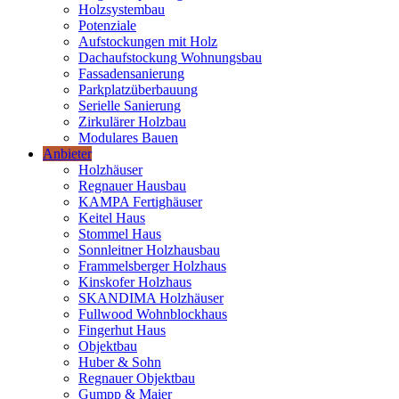
Holzsystembau
Potenziale
Aufstockungen mit Holz
Dachaufstockung Wohnungsbau
Fassadensanierung
Parkplatzüberbauung
Serielle Sanierung
Zirkulärer Holzbau
Modulares Bauen
Anbieter
Holzhäuser
Regnauer Hausbau
KAMPA Fertighäuser
Keitel Haus
Stommel Haus
Sonnleitner Holzhausbau
Frammelsberger Holzhaus
Kinskofer Holzhaus
SKANDIMA Holzhäuser
Fullwood Wohnblockhaus
Fingerhut Haus
Objektbau
Huber & Sohn
Regnauer Objektbau
Gumpp & Maier