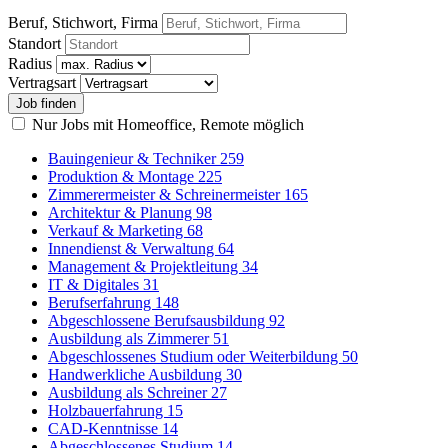
Beruf, Stichwort, Firma
Standort
Radius
Vertragsart
Nur Jobs mit Homeoffice, Remote möglich
Bauingenieur & Techniker
259
Produktion & Montage
225
Zimmerermeister & Schreinermeister
165
Architektur & Planung
98
Verkauf & Marketing
68
Innendienst & Verwaltung
64
Management & Projektleitung
34
IT & Digitales
31
Berufserfahrung
148
Abgeschlossene Berufsausbildung
92
Ausbildung als Zimmerer
51
Abgeschlossenes Studium oder Weiterbildung
50
Handwerkliche Ausbildung
30
Ausbildung als Schreiner
27
Holzbauerfahrung
15
CAD-Kenntnisse
14
Abgeschlossenes Studium
14