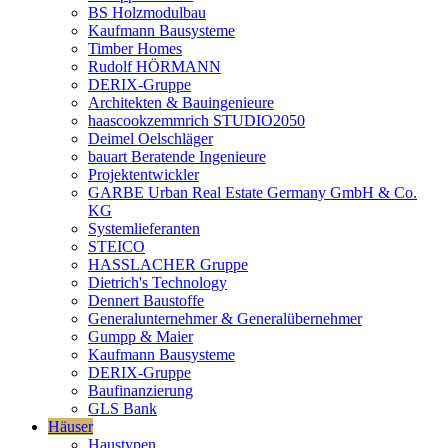
BS Holzmodulbau
Kaufmann Bausysteme
Timber Homes
Rudolf HÖRMANN
DERIX-Gruppe
Architekten & Bauingenieure
haascookzemmrich STUDIO2050
Deimel Oelschläger
bauart Beratende Ingenieure
Projektentwickler
GARBE Urban Real Estate Germany GmbH & Co.
KG
Systemlieferanten
STEICO
HASSLACHER Gruppe
Dietrich's Technology
Dennert Baustoffe
Generalunternehmer & Generalübernehmer
Gumpp & Maier
Kaufmann Bausysteme
DERIX-Gruppe
Baufinanzierung
GLS Bank
Häuser
Haustypen