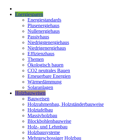
Energiesparen
Energiestandards
Plusenergiehaus
Nullenergiehaus
Passivhaus
Niedrigstenergiehaus
Niedrigenergiehaus
Effizienzhaus
Themen
Ökologisch bauen
CO2 neutrales Bauen
Erneuerbare Energien
Wärmedämmung
Solaranlagen
Holzbauweisen
Bauweisen
Holzrahmenbau, Holzständerbauweise
Holztafelbau
Massivholzbau
Blockbohlenbauweise
Holz- und Lehmbau
Holzbausysteme
Mehrgeschossiger Holzbau