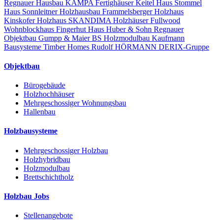
Regnauer Hausbau
KAMPA Fertighäuser
Keitel Haus
Stommel
Haus
Sonnleitner Holzhausbau
Frammelsberger Holzhaus
Kinskofer Holzhaus
SKANDIMA Holzhäuser
Fullwood
Wohnblockhaus
Fingerhut Haus
Huber & Sohn
Regnauer
Objektbau
Gumpp & Maier
BS Holzmodulbau
Kaufmann
Bausysteme
Timber Homes
Rudolf HÖRMANN
DERIX-Gruppe
Objektbau
Bürogebäude
Holzhochhäuser
Mehrgeschossiger Wohnungsbau
Hallenbau
Holzbausysteme
Mehrgeschossiger Holzbau
Holzhybridbau
Holzmodulbau
Brettschichtholz
Holzbau Jobs
Stellenangebote