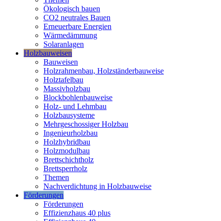
Ökologisch bauen
CO2 neutrales Bauen
Erneuerbare Energien
Wärmedämmung
Solaranlagen
Holzbauweisen
Bauweisen
Holzrahmenbau, Holzständerbauweise
Holztafelbau
Massivholzbau
Blockbohlenbauweise
Holz- und Lehmbau
Holzbausysteme
Mehrgeschossiger Holzbau
Ingenieurholzbau
Holzhybridbau
Holzmodulbau
Brettschichtholz
Brettsperrholz
Themen
Nachverdichtung in Holzbauweise
Förderungen
Förderungen
Effizienzhaus 40 plus