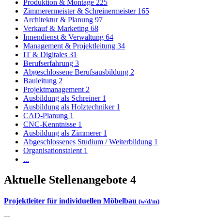
Produktion & Montage
225
Zimmerermeister & Schreinermeister
165
Architektur & Planung
97
Verkauf & Marketing
68
Innendienst & Verwaltung
64
Management & Projektleitung
34
IT & Digitales
31
Berufserfahrung
3
Abgeschlossene Berufsausbildung
2
Bauleitung
2
Projektmanagement
2
Ausbildung als Schreiner
1
Ausbildung als Holztechniker
1
CAD-Planung
1
CNC-Kenntnisse
1
Ausbildung als Zimmerer
1
Abgeschlossenes Studium / Weiterbildung
1
Organisationstalent
1
...
Aktuelle Stellenangebote
4
Projektleiter für individuellen Möbelbau
(w/d/m)