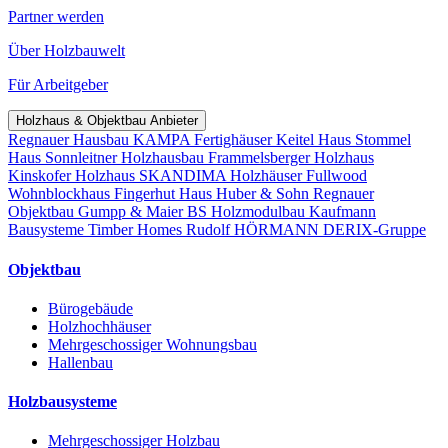
Partner werden
Über Holzbauwelt
Für Arbeitgeber
Holzhaus & Objektbau Anbieter
Regnauer Hausbau
KAMPA Fertighäuser
Keitel Haus
Stommel
Haus
Sonnleitner Holzhausbau
Frammelsberger Holzhaus
Kinskofer Holzhaus
SKANDIMA Holzhäuser
Fullwood
Wohnblockhaus
Fingerhut Haus
Huber & Sohn
Regnauer
Objektbau
Gumpp & Maier
BS Holzmodulbau
Kaufmann
Bausysteme
Timber Homes
Rudolf HÖRMANN
DERIX-Gruppe
Objektbau
Bürogebäude
Holzhochhäuser
Mehrgeschossiger Wohnungsbau
Hallenbau
Holzbausysteme
Mehrgeschossiger Holzbau