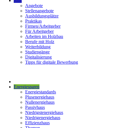
Jobs
Angebote
Stellenangebote
Ausbildungsplätze
Praktikas
Firmen/Arbeitgeber
Für Arbeitgeber
Arbeiten im Holzbau
Berufe mit Holz
Weiterbildung
Studiengänge
Digitalisierung
Tipps für digitale Bewerbung
Energiesparen
Energiestandards
Plusenergiehaus
Nullenergiehaus
Passivhaus
Niedrigstenergiehaus
Niedrigenergiehaus
Effizienzhaus
Themen