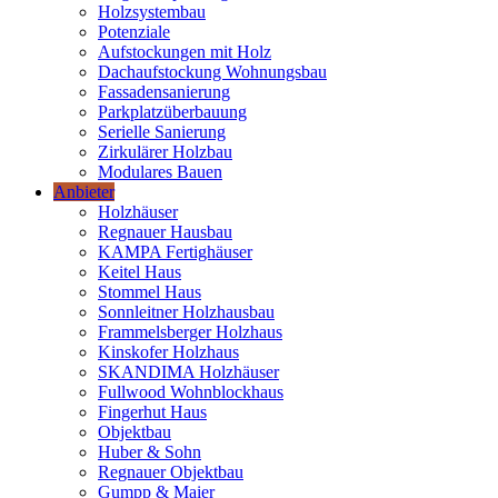
Holzsystembau
Potenziale
Aufstockungen mit Holz
Dachaufstockung Wohnungsbau
Fassadensanierung
Parkplatzüberbauung
Serielle Sanierung
Zirkulärer Holzbau
Modulares Bauen
Anbieter
Holzhäuser
Regnauer Hausbau
KAMPA Fertighäuser
Keitel Haus
Stommel Haus
Sonnleitner Holzhausbau
Frammelsberger Holzhaus
Kinskofer Holzhaus
SKANDIMA Holzhäuser
Fullwood Wohnblockhaus
Fingerhut Haus
Objektbau
Huber & Sohn
Regnauer Objektbau
Gumpp & Maier