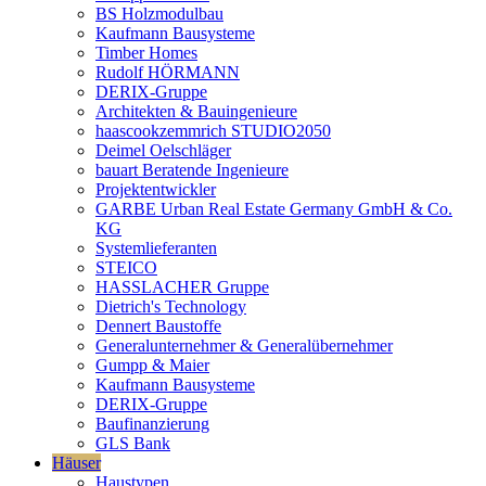
BS Holzmodulbau
Kaufmann Bausysteme
Timber Homes
Rudolf HÖRMANN
DERIX-Gruppe
Architekten & Bauingenieure
haascookzemmrich STUDIO2050
Deimel Oelschläger
bauart Beratende Ingenieure
Projektentwickler
GARBE Urban Real Estate Germany GmbH & Co.
KG
Systemlieferanten
STEICO
HASSLACHER Gruppe
Dietrich's Technology
Dennert Baustoffe
Generalunternehmer & Generalübernehmer
Gumpp & Maier
Kaufmann Bausysteme
DERIX-Gruppe
Baufinanzierung
GLS Bank
Häuser
Haustypen