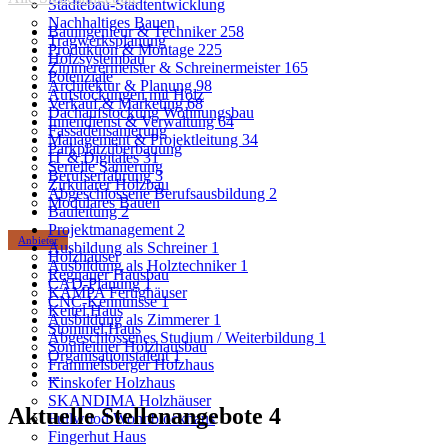
Städtebau-Stadtentwicklung
Nachhaltiges Bauen
Bauingenieur & Techniker
258
Tragwerksplanung
Produktion & Montage
225
Holzsystembau
Zimmerermeister & Schreinermeister
165
Potenziale
Architektur & Planung
98
Aufstockungen mit Holz
Verkauf & Marketing
68
Dachaufstockung Wohnungsbau
Innendienst & Verwaltung
64
Fassadensanierung
Management & Projektleitung
34
Parkplatzüberbauung
IT & Digitales
31
Serielle Sanierung
Berufserfahrung
3
Zirkulärer Holzbau
Abgeschlossene Berufsausbildung
2
Modulares Bauen
Bauleitung
2
Projektmanagement
2
Anbieter
Ausbildung als Schreiner
1
Holzhäuser
Ausbildung als Holztechniker
1
Regnauer Hausbau
CAD-Planung
1
KAMPA Fertighäuser
CNC-Kenntnisse
1
Keitel Haus
Ausbildung als Zimmerer
1
Stommel Haus
Abgeschlossenes Studium / Weiterbildung
1
Sonnleitner Holzhausbau
Organisationstalent
1
Frammelsberger Holzhaus
...
Kinskofer Holzhaus
SKANDIMA Holzhäuser
Aktuelle Stellenangebote
4
Fullwood Wohnblockhaus
Fingerhut Haus