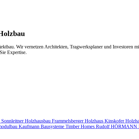
 Holzbau
jektbau. Wir vernetzen Architekten, Tragwerksplaner und Investoren 
Sie Expertise.
s
Sonnleitner Holzhausbau
Frammelsberger Holzhaus
Kinskofer Holzh
modulbau
Kaufmann Bausysteme
Timber Homes
Rudolf HÖRMANN