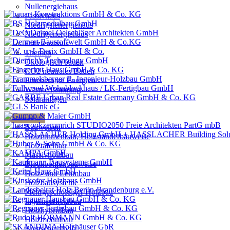
Nullenergiehaus
Passivhaus
Niedrigstenergiehaus
Niedrigenergiehaus
Effizienzhaus
Themen
Ökologisch bauen
CO2 neutrales Bauen
Erneuerbare Energien
Wärmedämmung
Solaranlagen
Holzbauweisen
Bauweisen
Holzrahmenbau, Holzständerbauweise
Holztafelbau
Massivholzbau
Blockbohlenbauweise
Holz- und Lehmbau
Holzbausysteme
Mehrgeschossiger Holzbau
Ingenieurholzbau
Holzhybridbau
Holzmodulbau
Brettschichtholz