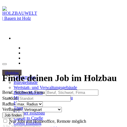
Objektbau
Finde deinen Job im Holzbau
Objekttypen
Bürogebäude
Wertstatt- und Verwaltungsgebäude
Beruf, Stichwort, Firma
Holzhochhäuser
Mehrgeschossiger Wohnungsbau
Standort
Hallenbau
Radius
Themen
Vertragsart
Urbaner Holzbau
Cradle to Cradle
Nur Jobs mit Homeoffice, Remote möglich
Green Building
Alle Stellenangebote