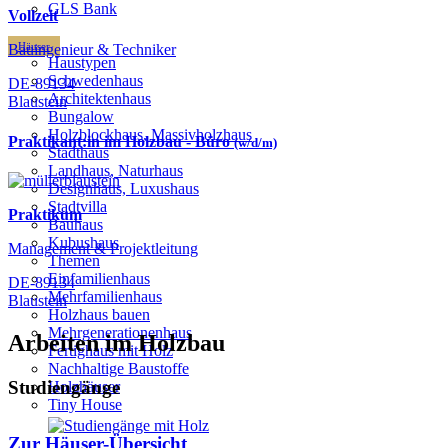
GLS Bank
Vollzeit
Häuser
Bauingenieur & Techniker
Haustypen
Schwedenhaus
DE-89134
Architektenhaus
Blaustein
Bungalow
Holzblockhaus, Massivholzhaus
Praktikant:in im Holzbau - Büro
(w/d/m)
Stadthaus
Landhaus, Naturhaus
Designhaus, Luxushaus
Stadtvilla
Praktikum
Bauhaus
Kubushaus
Management & Projektleitung
Themen
Einfamilienhaus
DE-89134
Mehrfamilienhaus
Blaustein
Holzhaus bauen
Mehrgenerationenhaus
Arbeiten im Holzbau
Fertighaus mit Holz
Nachhaltige Baustoffe
Studiengänge
Holzhäuser
Tiny House
Zur Häuser-Übersicht