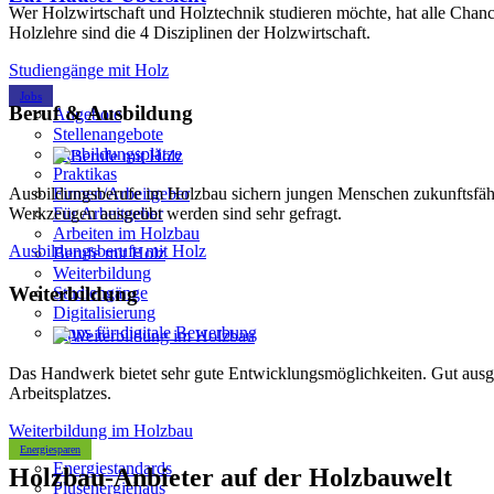
Wer Holzwirtschaft und Holztechnik studieren möchte, hat alle Cha
Holzlehre sind die 4 Disziplinen der Holzwirtschaft.
Studiengänge mit Holz
Jobs
Beruf & Ausbildung
Angebote
Stellenangebote
Ausbildungsplätze
Praktikas
Ausbildungsberufe im Holzbau sichern jungen Menschen zukunftsfähi
Firmen/Arbeitgeber
Werkzeugen ausgeübt werden sind sehr gefragt.
Für Arbeitgeber
Arbeiten im Holzbau
Ausbildungsberufe mit Holz
Berufe mit Holz
Weiterbildung
Weiterbildung
Studiengänge
Digitalisierung
Tipps für digitale Bewerbung
Das Handwerk bietet sehr gute Entwicklungsmöglichkeiten. Gut ausgeb
Arbeitsplatzes.
Weiterbildung im Holzbau
Energiesparen
Energiestandards
Holzbau-Anbieter auf der Holzbauwelt
Plusenergiehaus