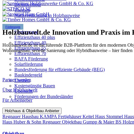
Brettsperrholz
Themen
Nachverdichtung in Holzbauweise
Förderungen
Holzbauwelt.de
Innovation und Praxis im
Förderungen
Effizienzhaus 40 plus
Effizienzhaus 40
Holzbauwelt.de ist die führende B2B-Plattform für den modernen Ob
Effizienzhaus 55
Wohnungsbau, serielle Sanierung oder Hybridbauweise – hier finden 
Effizienzhaus 70
BAFA Förderung
Solarförderung
Bundesförderung für effiziente Gebäude (BEG)
Baukindergeld
Partner werden
Themen
Kostengünstig Bauen
Über Holzbauwelt
Übersicht
Förderungen der Bundesländer
Für Arbeitgeber
Holzhaus & Objektbau Anbieter
Regnauer Hausbau
KAMPA Fertighäuser
Keitel Haus
Stommel Hau
Haus
Huber & Sohn
Regnauer Objektbau
Gumpp & Maier
BS Holz
Objektbau