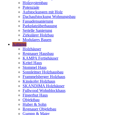
Holzsystembau
Potenziale
Aufstockungen mit Holz
Dachaufstockung Wohnungsbau
Fassadensanierung
Parkplatzüberbauung
Serielle Sanierung
Zirkulärer Holzbau
Modulares Bauen
Anbieter
Holzhäuser
Regnauer Hausbau
KAMPA Fertighäuser
Keitel Haus
Stommel Haus
Sonnleitner Holzhausbau
Frammelsberger Holzhaus
Kinskofer Holzhaus
SKANDIMA Holzhäuser
Fullwood Wohnblockhaus
Fingerhut Haus
Objektbau
Huber & Sohn
Regnauer Objektbau
Gumpp & Maier