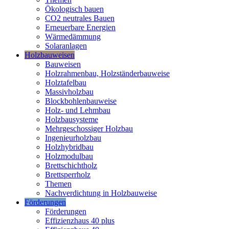
Ökologisch bauen
CO2 neutrales Bauen
Erneuerbare Energien
Wärmedämmung
Solaranlagen
Holzbauweisen
Bauweisen
Holzrahmenbau, Holzständerbauweise
Holztafelbau
Massivholzbau
Blockbohlenbauweise
Holz- und Lehmbau
Holzbausysteme
Mehrgeschossiger Holzbau
Ingenieurholzbau
Holzhybridbau
Holzmodulbau
Brettschichtholz
Brettsperrholz
Themen
Nachverdichtung in Holzbauweise
Förderungen
Förderungen
Effizienzhaus 40 plus