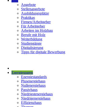
Jobs
Angebote
Stellenangebote
Ausbildungsplätze
Praktikas
Firmen/Arbeitgeber
Für Arbeitgeber
Arbeiten im Holzbau
Berufe mit Holz
Weiterbildung
Studiengänge
Digitalisierung
Tipps für digitale Bewerbung
Energiesparen
Energiestandards
Plusenergiehaus
Nullenergiehaus
Passivhaus
Niedrigstenergiehaus
Niedrigenergiehaus
Effizienzhaus
Themen