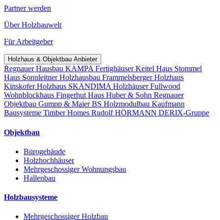
Partner werden
Über Holzbauwelt
Für Arbeitgeber
Holzhaus & Objektbau Anbieter
Regnauer Hausbau
KAMPA Fertighäuser
Keitel Haus
Stommel
Haus
Sonnleitner Holzhausbau
Frammelsberger Holzhaus
Kinskofer Holzhaus
SKANDIMA Holzhäuser
Fullwood
Wohnblockhaus
Fingerhut Haus
Huber & Sohn
Regnauer
Objektbau
Gumpp & Maier
BS Holzmodulbau
Kaufmann
Bausysteme
Timber Homes
Rudolf HÖRMANN
DERIX-Gruppe
Objektbau
Bürogebäude
Holzhochhäuser
Mehrgeschossiger Wohnungsbau
Hallenbau
Holzbausysteme
Mehrgeschossiger Holzbau