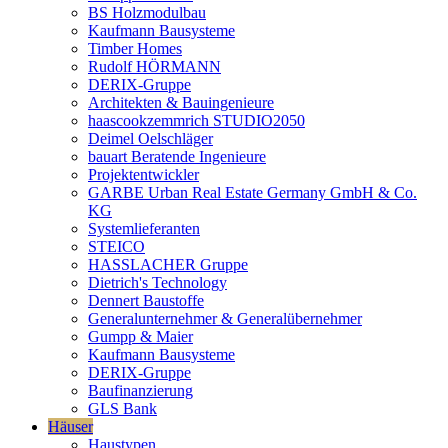
BS Holzmodulbau
Kaufmann Bausysteme
Timber Homes
Rudolf HÖRMANN
DERIX-Gruppe
Architekten & Bauingenieure
haascookzemmrich STUDIO2050
Deimel Oelschläger
bauart Beratende Ingenieure
Projektentwickler
GARBE Urban Real Estate Germany GmbH & Co.
KG
Systemlieferanten
STEICO
HASSLACHER Gruppe
Dietrich's Technology
Dennert Baustoffe
Generalunternehmer & Generalübernehmer
Gumpp & Maier
Kaufmann Bausysteme
DERIX-Gruppe
Baufinanzierung
GLS Bank
Häuser
Haustypen