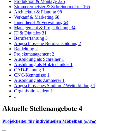
Produktion & Montage
225
Zimmerermeister & Schreinermeister
165
Architektur & Planung
98
Verkauf & Marketing
68
Innendienst & Verwaltung
64
Management & Projektleitung
34
IT & Digitales
31
Berufserfahrung
3
Abgeschlossene Berufsausbildung
2
Bauleitung
2
Projektmanagement
2
Ausbildung als Schreiner
1
Ausbildung als Holztechniker
1
CAD-Planung
1
CNC-Kenntnisse
1
Ausbildung als Zimmerer
1
Abgeschlossenes Studium / Weiterbildung
1
Organisationstalent
1
...
Aktuelle Stellenangebote
4
Projektleiter für individuellen Möbelbau
(w/d/m)