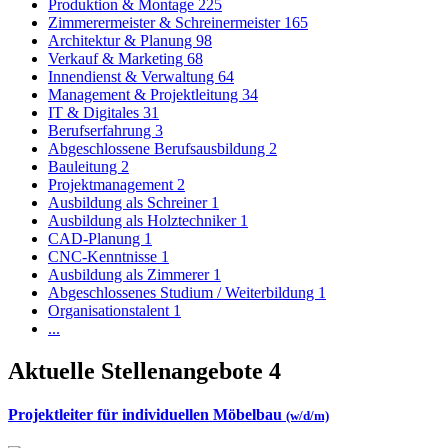
Produktion & Montage
225
Zimmerermeister & Schreinermeister
165
Architektur & Planung
98
Verkauf & Marketing
68
Innendienst & Verwaltung
64
Management & Projektleitung
34
IT & Digitales
31
Berufserfahrung
3
Abgeschlossene Berufsausbildung
2
Bauleitung
2
Projektmanagement
2
Ausbildung als Schreiner
1
Ausbildung als Holztechniker
1
CAD-Planung
1
CNC-Kenntnisse
1
Ausbildung als Zimmerer
1
Abgeschlossenes Studium / Weiterbildung
1
Organisationstalent
1
...
Aktuelle Stellenangebote
4
Projektleiter für individuellen Möbelbau
(w/d/m)