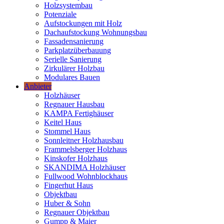
Holzsystembau
Potenziale
Aufstockungen mit Holz
Dachaufstockung Wohnungsbau
Fassadensanierung
Parkplatzüberbauung
Serielle Sanierung
Zirkulärer Holzbau
Modulares Bauen
Anbieter
Holzhäuser
Regnauer Hausbau
KAMPA Fertighäuser
Keitel Haus
Stommel Haus
Sonnleitner Holzhausbau
Frammelsberger Holzhaus
Kinskofer Holzhaus
SKANDIMA Holzhäuser
Fullwood Wohnblockhaus
Fingerhut Haus
Objektbau
Huber & Sohn
Regnauer Objektbau
Gumpp & Maier