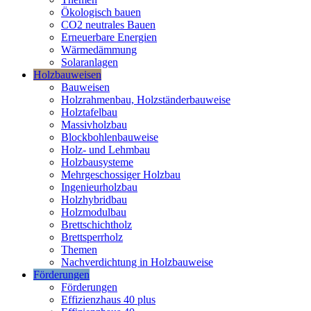
Ökologisch bauen
CO2 neutrales Bauen
Erneuerbare Energien
Wärmedämmung
Solaranlagen
Holzbauweisen
Bauweisen
Holzrahmenbau, Holzständerbauweise
Holztafelbau
Massivholzbau
Blockbohlenbauweise
Holz- und Lehmbau
Holzbausysteme
Mehrgeschossiger Holzbau
Ingenieurholzbau
Holzhybridbau
Holzmodulbau
Brettschichtholz
Brettsperrholz
Themen
Nachverdichtung in Holzbauweise
Förderungen
Förderungen
Effizienzhaus 40 plus