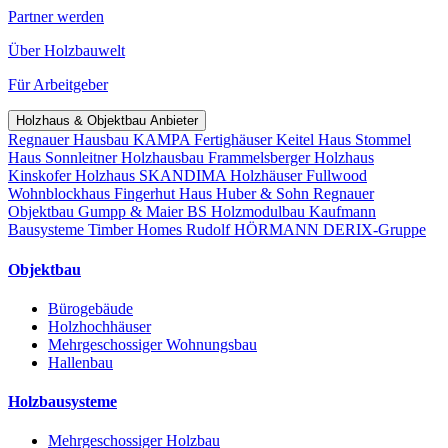
Partner werden
Über Holzbauwelt
Für Arbeitgeber
Holzhaus & Objektbau Anbieter
Regnauer Hausbau
KAMPA Fertighäuser
Keitel Haus
Stommel
Haus
Sonnleitner Holzhausbau
Frammelsberger Holzhaus
Kinskofer Holzhaus
SKANDIMA Holzhäuser
Fullwood
Wohnblockhaus
Fingerhut Haus
Huber & Sohn
Regnauer
Objektbau
Gumpp & Maier
BS Holzmodulbau
Kaufmann
Bausysteme
Timber Homes
Rudolf HÖRMANN
DERIX-Gruppe
Objektbau
Bürogebäude
Holzhochhäuser
Mehrgeschossiger Wohnungsbau
Hallenbau
Holzbausysteme
Mehrgeschossiger Holzbau