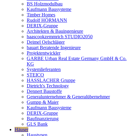
BS Holzmodulbau
Kaufmann Bausysteme
Timber Homes
Rudolf HÖRMANN
DERIX-Gruppe
Architekten & Bauingenieure
haascookzemmrich STUDIO2050
Deimel Oelschläger
bauart Beratende Ingenieure
Projektentwickler
GARBE Urban Real Estate Germany GmbH & Co.
KG
Systemlieferanten
STEICO
HASSLACHER Gruppe
Dietrich's Technology
Dennert Baustoffe
Generalunternehmer & Generalübernehmer
Gumpp & Maier
Kaufmann Bausysteme
DERIX-Gruppe
Baufinanzierung
GLS Bank
Häuser
Haustypen