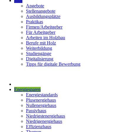
Jobs
Angebote
Stellenangebote
Ausbildungsplätze
Praktikas
Firmen/Arbeitgeber
Für Arbeitgeber
Arbeiten im Holzbau
Berufe mit Holz
Weiterbildung
Studiengänge
Digitalisierung
Tipps für digitale Bewerbung
Energiesparen
Energiestandards
Plusenergiehaus
Nullenergiehaus
Passivhaus
Niedrigstenergiehaus
Niedrigenergiehaus
Effizienzhaus
Themen