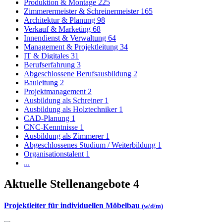
Produktion & Montage
225
Zimmerermeister & Schreinermeister
165
Architektur & Planung
98
Verkauf & Marketing
68
Innendienst & Verwaltung
64
Management & Projektleitung
34
IT & Digitales
31
Berufserfahrung
3
Abgeschlossene Berufsausbildung
2
Bauleitung
2
Projektmanagement
2
Ausbildung als Schreiner
1
Ausbildung als Holztechniker
1
CAD-Planung
1
CNC-Kenntnisse
1
Ausbildung als Zimmerer
1
Abgeschlossenes Studium / Weiterbildung
1
Organisationstalent
1
...
Aktuelle Stellenangebote
4
Projektleiter für individuellen Möbelbau
(w/d/m)