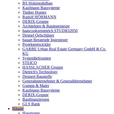
BS Holzmodulbau
Kaufmann Bausysteme
Timber Homes
Rudolf HÖRMANN
DERIX-Gruppe
Architekten & Bauingenieure
haascookzemmrich STUDIO2050
Deimel Oelschläger
bauart Beratende Ingenieure
Projektentwickler
GARBE Urban Real Estate Germany GmbH & Co.
KG
Systemlieferanten
STEICO
HASSLACHER Gruppe
Dietrich's Technology
Dennert Baustoffe
Generalunternehmer & Generalübernehmer
Gumpp & Maier
Kaufmann Bausysteme
DERIX-Gruppe
Baufinanzierung
GLS Bank
Häuser
Haustypen