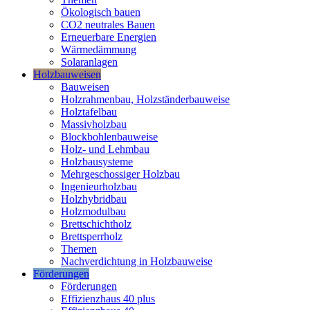
Ökologisch bauen
CO2 neutrales Bauen
Erneuerbare Energien
Wärmedämmung
Solaranlagen
Holzbauweisen
Bauweisen
Holzrahmenbau, Holzständerbauweise
Holztafelbau
Massivholzbau
Blockbohlenbauweise
Holz- und Lehmbau
Holzbausysteme
Mehrgeschossiger Holzbau
Ingenieurholzbau
Holzhybridbau
Holzmodulbau
Brettschichtholz
Brettsperrholz
Themen
Nachverdichtung in Holzbauweise
Förderungen
Förderungen
Effizienzhaus 40 plus