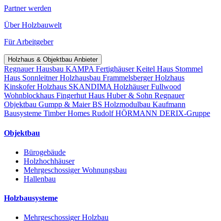
Partner werden
Über Holzbauwelt
Für Arbeitgeber
Holzhaus & Objektbau Anbieter
Regnauer Hausbau
KAMPA Fertighäuser
Keitel Haus
Stommel
Haus
Sonnleitner Holzhausbau
Frammelsberger Holzhaus
Kinskofer Holzhaus
SKANDIMA Holzhäuser
Fullwood
Wohnblockhaus
Fingerhut Haus
Huber & Sohn
Regnauer
Objektbau
Gumpp & Maier
BS Holzmodulbau
Kaufmann
Bausysteme
Timber Homes
Rudolf HÖRMANN
DERIX-Gruppe
Objektbau
Bürogebäude
Holzhochhäuser
Mehrgeschossiger Wohnungsbau
Hallenbau
Holzbausysteme
Mehrgeschossiger Holzbau