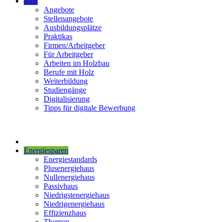
Jobs
Angebote
Stellenangebote
Ausbildungsplätze
Praktikas
Firmen/Arbeitgeber
Für Arbeitgeber
Arbeiten im Holzbau
Berufe mit Holz
Weiterbildung
Studiengänge
Digitalisierung
Tipps für digitale Bewerbung
Energiesparen
Energiestandards
Plusenergiehaus
Nullenergiehaus
Passivhaus
Niedrigstenergiehaus
Niedrigenergiehaus
Effizienzhaus
Themen