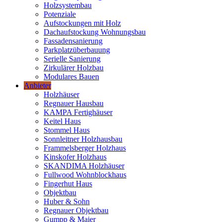
Holzsystembau
Potenziale
Aufstockungen mit Holz
Dachaufstockung Wohnungsbau
Fassadensanierung
Parkplatzüberbauung
Serielle Sanierung
Zirkulärer Holzbau
Modulares Bauen
Anbieter
Holzhäuser
Regnauer Hausbau
KAMPA Fertighäuser
Keitel Haus
Stommel Haus
Sonnleitner Holzhausbau
Frammelsberger Holzhaus
Kinskofer Holzhaus
SKANDIMA Holzhäuser
Fullwood Wohnblockhaus
Fingerhut Haus
Objektbau
Huber & Sohn
Regnauer Objektbau
Gumpp & Maier