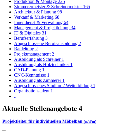
Produktion & Montage
225
Zimmerermeister & Schreinermeister
165
Architektur & Planung
98
Verkauf & Marketing
68
Innendienst & Verwaltung
64
Management & Projektleitung
34
IT & Digitales
31
Berufserfahrung
3
Abgeschlossene Berufsausbildung
2
Bauleitung
2
Projektmanagement
2
Ausbildung als Schreiner
1
Ausbildung als Holztechniker
1
CAD-Planung
1
CNC-Kenntnisse
1
Ausbildung als Zimmerer
1
Abgeschlossenes Studium / Weiterbildung
1
Organisationstalent
1
...
Aktuelle Stellenangebote
4
Projektleiter für individuellen Möbelbau
(w/d/m)