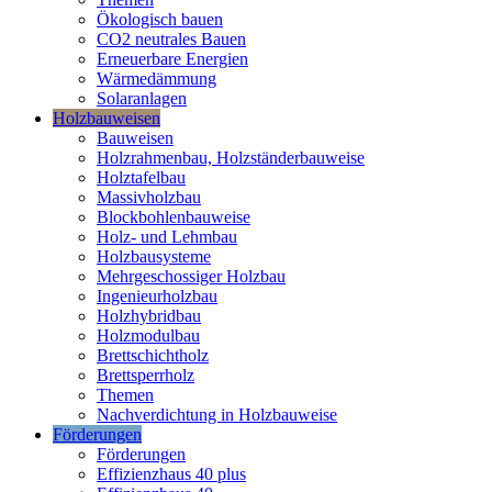
Ökologisch bauen
CO2 neutrales Bauen
Erneuerbare Energien
Wärmedämmung
Solaranlagen
Holzbauweisen
Bauweisen
Holzrahmenbau, Holzständerbauweise
Holztafelbau
Massivholzbau
Blockbohlenbauweise
Holz- und Lehmbau
Holzbausysteme
Mehrgeschossiger Holzbau
Ingenieurholzbau
Holzhybridbau
Holzmodulbau
Brettschichtholz
Brettsperrholz
Themen
Nachverdichtung in Holzbauweise
Förderungen
Förderungen
Effizienzhaus 40 plus