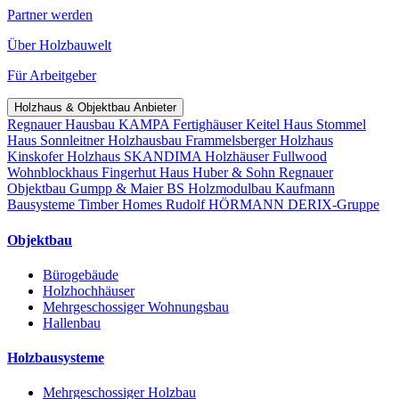
Partner werden
Über Holzbauwelt
Für Arbeitgeber
Holzhaus & Objektbau Anbieter
Regnauer Hausbau
KAMPA Fertighäuser
Keitel Haus
Stommel
Haus
Sonnleitner Holzhausbau
Frammelsberger Holzhaus
Kinskofer Holzhaus
SKANDIMA Holzhäuser
Fullwood
Wohnblockhaus
Fingerhut Haus
Huber & Sohn
Regnauer
Objektbau
Gumpp & Maier
BS Holzmodulbau
Kaufmann
Bausysteme
Timber Homes
Rudolf HÖRMANN
DERIX-Gruppe
Objektbau
Bürogebäude
Holzhochhäuser
Mehrgeschossiger Wohnungsbau
Hallenbau
Holzbausysteme
Mehrgeschossiger Holzbau