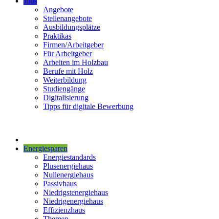
Jobs
Angebote
Stellenangebote
Ausbildungsplätze
Praktikas
Firmen/Arbeitgeber
Für Arbeitgeber
Arbeiten im Holzbau
Berufe mit Holz
Weiterbildung
Studiengänge
Digitalisierung
Tipps für digitale Bewerbung
Energiesparen
Energiestandards
Plusenergiehaus
Nullenergiehaus
Passivhaus
Niedrigstenergiehaus
Niedrigenergiehaus
Effizienzhaus
Themen