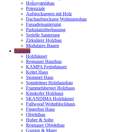
Holzsystembau
Potenziale
Aufstockungen mit Holz
Dachaufstockung Wohnungsbau
Fassadensanierung
Parkplatzüberbauung
Serielle Sanierung
Zirkulärer Holzbau
Modulares Bauen
Anbieter
Holzhäuser
Regnauer Hausbau
KAMPA Fertighäuser
Keitel Haus
Stommel Haus
Sonnleitner Holzhausbau
Frammelsberger Holzhaus
Kinskofer Holzhaus
SKANDIMA Holzhäuser
Fullwood Wohnblockhaus
Fingerhut Haus
Objektbau
Huber & Sohn
Regnauer Objektbau
Gumpp & Maier