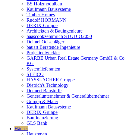
BS Holzmodulbau
Kaufmann Bausysteme
Timber Homes
Rudolf HÖRMANN
DERIX-Gruppe
Architekten & Bauingenieure
haascookzemmrich STUDIO2050
Deimel Oelschläger
bauart Beratende Ingenieure
Projektentwickler
GARBE Urban Real Estate Germany GmbH & Co.
KG
Systemlieferanten
STEICO
HASSLACHER Gruppe
Dietrich's Technology
Dennert Baustoffe
Generalunternehmer & Generalübernehmer
Gumpp & Maier
Kaufmann Bausysteme
DERIX-Gruppe
Baufinanzierung
GLS Bank
Häuser
Haustypen