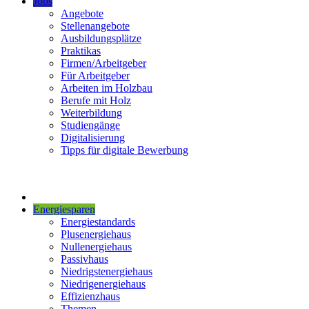
Jobs
Angebote
Stellenangebote
Ausbildungsplätze
Praktikas
Firmen/Arbeitgeber
Für Arbeitgeber
Arbeiten im Holzbau
Berufe mit Holz
Weiterbildung
Studiengänge
Digitalisierung
Tipps für digitale Bewerbung
Energiesparen
Energiestandards
Plusenergiehaus
Nullenergiehaus
Passivhaus
Niedrigstenergiehaus
Niedrigenergiehaus
Effizienzhaus
Themen