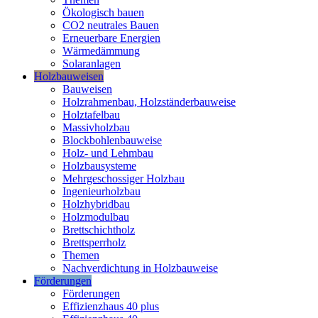
Ökologisch bauen
CO2 neutrales Bauen
Erneuerbare Energien
Wärmedämmung
Solaranlagen
Holzbauweisen
Bauweisen
Holzrahmenbau, Holzständerbauweise
Holztafelbau
Massivholzbau
Blockbohlenbauweise
Holz- und Lehmbau
Holzbausysteme
Mehrgeschossiger Holzbau
Ingenieurholzbau
Holzhybridbau
Holzmodulbau
Brettschichtholz
Brettsperrholz
Themen
Nachverdichtung in Holzbauweise
Förderungen
Förderungen
Effizienzhaus 40 plus