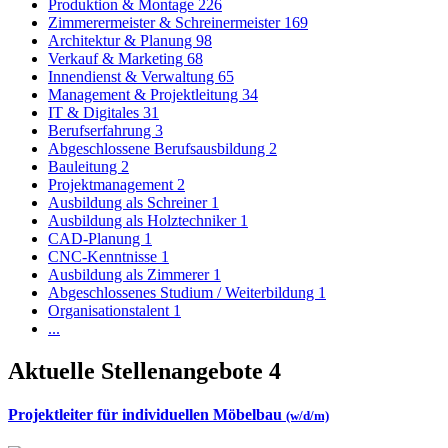
Produktion & Montage
226
Zimmerermeister & Schreinermeister
169
Architektur & Planung
98
Verkauf & Marketing
68
Innendienst & Verwaltung
65
Management & Projektleitung
34
IT & Digitales
31
Berufserfahrung
3
Abgeschlossene Berufsausbildung
2
Bauleitung
2
Projektmanagement
2
Ausbildung als Schreiner
1
Ausbildung als Holztechniker
1
CAD-Planung
1
CNC-Kenntnisse
1
Ausbildung als Zimmerer
1
Abgeschlossenes Studium / Weiterbildung
1
Organisationstalent
1
...
Aktuelle Stellenangebote
4
Projektleiter für individuellen Möbelbau
(w/d/m)