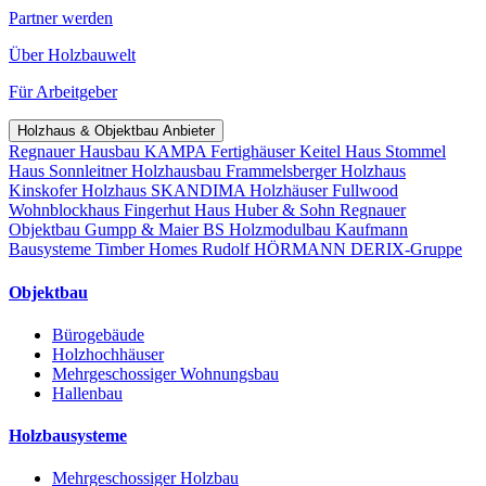
Partner werden
Über Holzbauwelt
Für Arbeitgeber
Holzhaus & Objektbau Anbieter
Regnauer Hausbau
KAMPA Fertighäuser
Keitel Haus
Stommel
Haus
Sonnleitner Holzhausbau
Frammelsberger Holzhaus
Kinskofer Holzhaus
SKANDIMA Holzhäuser
Fullwood
Wohnblockhaus
Fingerhut Haus
Huber & Sohn
Regnauer
Objektbau
Gumpp & Maier
BS Holzmodulbau
Kaufmann
Bausysteme
Timber Homes
Rudolf HÖRMANN
DERIX-Gruppe
Objektbau
Bürogebäude
Holzhochhäuser
Mehrgeschossiger Wohnungsbau
Hallenbau
Holzbausysteme
Mehrgeschossiger Holzbau