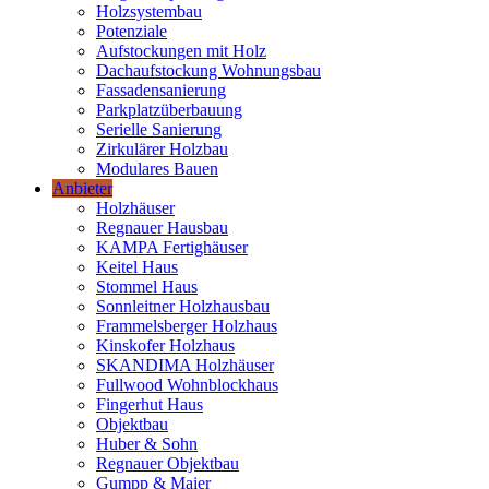
Holzsystembau
Potenziale
Aufstockungen mit Holz
Dachaufstockung Wohnungsbau
Fassadensanierung
Parkplatzüberbauung
Serielle Sanierung
Zirkulärer Holzbau
Modulares Bauen
Anbieter
Holzhäuser
Regnauer Hausbau
KAMPA Fertighäuser
Keitel Haus
Stommel Haus
Sonnleitner Holzhausbau
Frammelsberger Holzhaus
Kinskofer Holzhaus
SKANDIMA Holzhäuser
Fullwood Wohnblockhaus
Fingerhut Haus
Objektbau
Huber & Sohn
Regnauer Objektbau
Gumpp & Maier