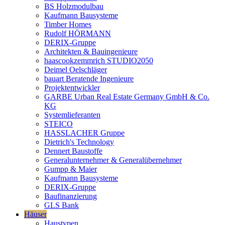
BS Holzmodulbau
Kaufmann Bausysteme
Timber Homes
Rudolf HÖRMANN
DERIX-Gruppe
Architekten & Bauingenieure
haascookzemmrich STUDIO2050
Deimel Oelschläger
bauart Beratende Ingenieure
Projektentwickler
GARBE Urban Real Estate Germany GmbH & Co.
KG
Systemlieferanten
STEICO
HASSLACHER Gruppe
Dietrich's Technology
Dennert Baustoffe
Generalunternehmer & Generalübernehmer
Gumpp & Maier
Kaufmann Bausysteme
DERIX-Gruppe
Baufinanzierung
GLS Bank
Häuser
Haustypen