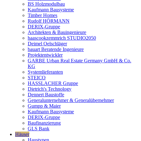
BS Holzmodulbau
Kaufmann Bausysteme
Timber Homes
Rudolf HÖRMANN
DERIX-Gruppe
Architekten & Bauingenieure
haascookzemmrich STUDIO2050
Deimel Oelschläger
bauart Beratende Ingenieure
Projektentwickler
GARBE Urban Real Estate Germany GmbH & Co.
KG
Systemlieferanten
STEICO
HASSLACHER Gruppe
Dietrich's Technology
Dennert Baustoffe
Generalunternehmer & Generalübernehmer
Gumpp & Maier
Kaufmann Bausysteme
DERIX-Gruppe
Baufinanzierung
GLS Bank
Häuser
Haustypen