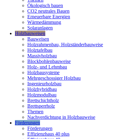
Ökologisch bauen
CO2 neutrales Bauen
Erneuerbare Energien
Wärmedämmung
Solaranlagen
Holzbauweisen
Bauweisen
Holzrahmenbau, Holzständerbauweise
Holztafelbau
Massivholzbau
Blockbohlenbauweise
Holz- und Lehmbau
Holzbausysteme
Mehrgeschossiger Holzbau
Ingenieurholzbau
Holzhybridbau
Holzmodulbau
Brettschichtholz
Brettsperrholz
Themen
Nachverdichtung in Holzbauweise
Förderungen
Förderungen
Effizienzhaus 40 plus