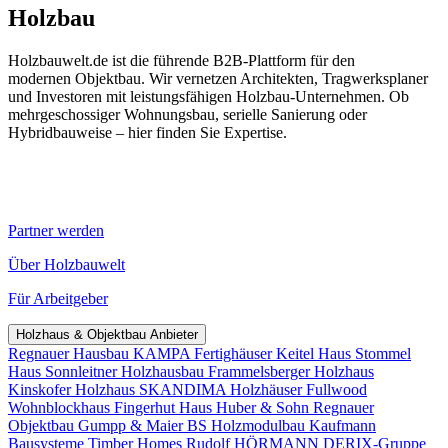
Holzbau
Holzbauwelt.de ist die führende B2B-Plattform für den
modernen Objektbau. Wir vernetzen Architekten, Tragwerksplaner
und Investoren mit leistungsfähigen Holzbau-Unternehmen. Ob
mehrgeschossiger Wohnungsbau, serielle Sanierung oder
Hybridbauweise – hier finden Sie Expertise.
Partner werden
Über Holzbauwelt
Für Arbeitgeber
Holzhaus & Objektbau Anbieter
Regnauer Hausbau
KAMPA Fertighäuser
Keitel Haus
Stommel
Haus
Sonnleitner Holzhausbau
Frammelsberger Holzhaus
Kinskofer Holzhaus
SKANDIMA Holzhäuser
Fullwood
Wohnblockhaus
Fingerhut Haus
Huber & Sohn
Regnauer
Objektbau
Gumpp & Maier
BS Holzmodulbau
Kaufmann
Bausysteme
Timber Homes
Rudolf HÖRMANN
DERIX-Gruppe