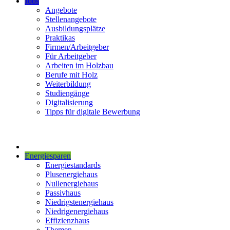
Jobs
Angebote
Stellenangebote
Ausbildungsplätze
Praktikas
Firmen/Arbeitgeber
Für Arbeitgeber
Arbeiten im Holzbau
Berufe mit Holz
Weiterbildung
Studiengänge
Digitalisierung
Tipps für digitale Bewerbung
Energiesparen
Energiestandards
Plusenergiehaus
Nullenergiehaus
Passivhaus
Niedrigstenergiehaus
Niedrigenergiehaus
Effizienzhaus
Themen