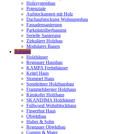
Holzsystembau
Potenziale
Aufstockungen mit Holz
Dachaufstockung Wohnungsbau
Fassadensanierung
Parkplatzüberbauung
Serielle Sanierung
Zirkulärer Holzbau
Modulares Bauen
Anbieter
Holzhäuser
Regnauer Hausbau
KAMPA Fertighäuser
Keitel Haus
Stommel Haus
Sonnleitner Holzhausbau
Frammelsberger Holzhaus
Kinskofer Holzhaus
SKANDIMA Holzhäuser
Fullwood Wohnblockhaus
Fingerhut Haus
Objektbau
Huber & Sohn
Regnauer Objektbau
Gumpp & Maier