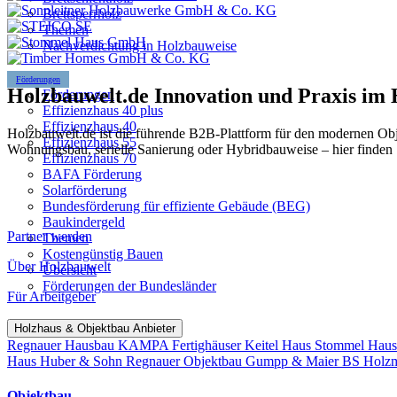
Brettsperrholz
Themen
Nachverdichtung in Holzbauweise
Förderungen
Holzbauwelt.de
Innovation und Praxis im
Förderungen
Effizienzhaus 40 plus
Effizienzhaus 40
Holzbauwelt.de ist die führende B2B-Plattform für den modernen Ob
Effizienzhaus 55
Wohnungsbau, serielle Sanierung oder Hybridbauweise – hier finden 
Effizienzhaus 70
BAFA Förderung
Solarförderung
Bundesförderung für effiziente Gebäude (BEG)
Baukindergeld
Partner werden
Themen
Kostengünstig Bauen
Über Holzbauwelt
Übersicht
Förderungen der Bundesländer
Für Arbeitgeber
Holzhaus & Objektbau Anbieter
Regnauer Hausbau
KAMPA Fertighäuser
Keitel Haus
Stommel Hau
Haus
Huber & Sohn
Regnauer Objektbau
Gumpp & Maier
BS Holz
Objektbau