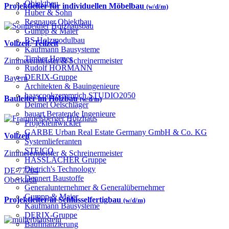
Objektbau
Projektleiter für individuellen Möbelbau
(w/d/m)
Huber & Sohn
Regnauer Objektbau
Gumpp & Maier
BS Holzmodulbau
Vollzeit
,
Teilzeit
Kaufmann Bausysteme
Timber Homes
Zimmerermeister & Schreinermeister
Rudolf HÖRMANN
DERIX-Gruppe
Bayern
Architekten & Bauingenieure
haascookzemmrich STUDIO2050
Bauleiter im Holzbau
(w/d/m)
Deimel Oelschläger
bauart Beratende Ingenieure
Projektentwickler
GARBE Urban Real Estate Germany GmbH & Co. KG
Vollzeit
Systemlieferanten
STEICO
Zimmerermeister & Schreinermeister
HASSLACHER Gruppe
Dietrich's Technology
DE-77704
Dennert Baustoffe
Oberkirch
Generalunternehmer & Generalübernehmer
Gumpp & Maier
Projektleiter/in Schlüsselfertigbau
(w/d/m)
Kaufmann Bausysteme
DERIX-Gruppe
Baufinanzierung