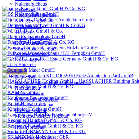
Nullenergiehaus
Passivhaus
Niedrigstenergiehaus
Niedrigenergiehaus
Effizienzhaus
Themen
Ökologisch bauen
CO2 neutrales Bauen
Erneuerbare Energien
Wärmedämmung
Solaranlagen
Holzbauweisen
Bauweisen
Holzrahmenbau, Holzständerbauweise
Holztafelbau
Massivholzbau
Blockbohlenbauweise
Holz- und Lehmbau
Holzbausysteme
Mehrgeschossiger Holzbau
Ingenieurholzbau
Holzhybridbau
Holzmodulbau
Brettschichtholz