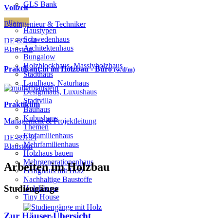
GLS Bank
Vollzeit
Häuser
Bauingenieur & Techniker
Haustypen
Schwedenhaus
DE-89134
Architektenhaus
Blaustein
Bungalow
Holzblockhaus, Massivholzhaus
Praktikant:in im Holzbau - Büro
(w/d/m)
Stadthaus
Landhaus, Naturhaus
Designhaus, Luxushaus
Stadtvilla
Praktikum
Bauhaus
Kubushaus
Management & Projektleitung
Themen
Einfamilienhaus
DE-89134
Mehrfamilienhaus
Blaustein
Holzhaus bauen
Mehrgenerationenhaus
Arbeiten im Holzbau
Fertighaus mit Holz
Nachhaltige Baustoffe
Studiengänge
Holzhäuser
Tiny House
Zur Häuser-Übersicht