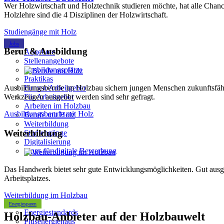
Wer Holzwirtschaft und Holztechnik studieren möchte, hat alle Cha
Holzlehre sind die 4 Disziplinen der Holzwirtschaft.
Studiengänge mit Holz
Jobs
Beruf & Ausbildung
Angebote
Stellenangebote
Ausbildungsplätze
Praktikas
Ausbildungsberufe im Holzbau sichern jungen Menschen zukunftsfähi
Firmen/Arbeitgeber
Werkzeugen ausgeübt werden sind sehr gefragt.
Für Arbeitgeber
Arbeiten im Holzbau
Ausbildungsberufe mit Holz
Berufe mit Holz
Weiterbildung
Weiterbildung
Studiengänge
Digitalisierung
Tipps für digitale Bewerbung
Das Handwerk bietet sehr gute Entwicklungsmöglichkeiten. Gut ausgeb
Arbeitsplatzes.
Weiterbildung im Holzbau
Energiesparen
Energiestandards
Holzbau-Anbieter auf der Holzbauwelt
Plusenergiehaus