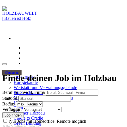
Objektbau
Finde deinen Job im Holzbau
Objekttypen
Bürogebäude
Wertstatt- und Verwaltungsgebäude
Beruf, Stichwort, Firma
Holzhochhäuser
Mehrgeschossiger Wohnungsbau
Standort
Hallenbau
Radius
Themen
Vertragsart
Urbaner Holzbau
Cradle to Cradle
Nur Jobs mit Homeoffice, Remote möglich
Green Building
Alle Stellenangebote