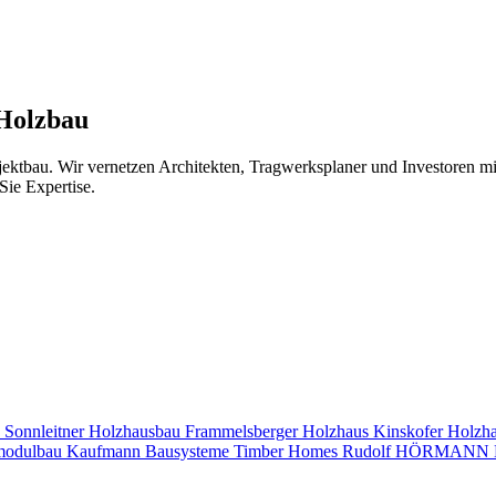
 Holzbau
jektbau. Wir vernetzen Architekten, Tragwerksplaner und Investoren 
Sie Expertise.
s
Sonnleitner Holzhausbau
Frammelsberger Holzhaus
Kinskofer Holzh
modulbau
Kaufmann Bausysteme
Timber Homes
Rudolf HÖRMANN