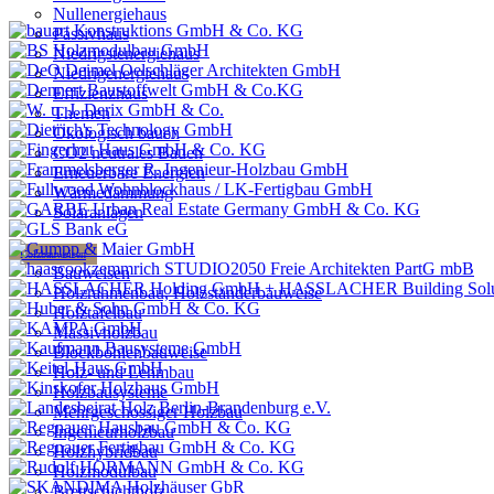
Nullenergiehaus
Passivhaus
Niedrigstenergiehaus
Niedrigenergiehaus
Effizienzhaus
Themen
Ökologisch bauen
CO2 neutrales Bauen
Erneuerbare Energien
Wärmedämmung
Solaranlagen
Holzbauweisen
Bauweisen
Holzrahmenbau, Holzständerbauweise
Holztafelbau
Massivholzbau
Blockbohlenbauweise
Holz- und Lehmbau
Holzbausysteme
Mehrgeschossiger Holzbau
Ingenieurholzbau
Holzhybridbau
Holzmodulbau
Brettschichtholz