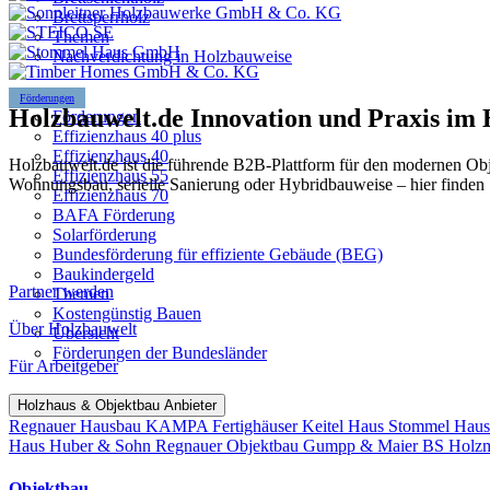
Brettsperrholz
Themen
Nachverdichtung in Holzbauweise
Förderungen
Holzbauwelt.de
Innovation und Praxis im
Förderungen
Effizienzhaus 40 plus
Effizienzhaus 40
Holzbauwelt.de ist die führende B2B-Plattform für den modernen Ob
Effizienzhaus 55
Wohnungsbau, serielle Sanierung oder Hybridbauweise – hier finden 
Effizienzhaus 70
BAFA Förderung
Solarförderung
Bundesförderung für effiziente Gebäude (BEG)
Baukindergeld
Partner werden
Themen
Kostengünstig Bauen
Über Holzbauwelt
Übersicht
Förderungen der Bundesländer
Für Arbeitgeber
Holzhaus & Objektbau Anbieter
Regnauer Hausbau
KAMPA Fertighäuser
Keitel Haus
Stommel Hau
Haus
Huber & Sohn
Regnauer Objektbau
Gumpp & Maier
BS Holz
Objektbau