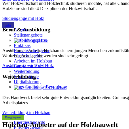
Wer Holzwirtschaft und Holztechnik studieren möchte, hat alle Cha
Holzlehre sind die 4 Disziplinen der Holzwirtschaft.
Studiengänge mit Holz
Jobs
Beruf & Ausbildung
Angebote
Stellenangebote
Ausbildungsplätze
Praktikas
Ausbildungsberufe im Holzbau sichern jungen Menschen zukunftsfähi
Firmen/Arbeitgeber
Werkzeugen ausgeübt werden sind sehr gefragt.
Für Arbeitgeber
Arbeiten im Holzbau
Ausbildungsberufe mit Holz
Berufe mit Holz
Weiterbildung
Weiterbildung
Studiengänge
Digitalisierung
Tipps für digitale Bewerbung
Das Handwerk bietet sehr gute Entwicklungsmöglichkeiten. Gut ausgeb
Arbeitsplatzes.
Weiterbildung im Holzbau
Energiesparen
Energiestandards
Holzbau-Anbieter auf der Holzbauwelt
Plusenergiehaus