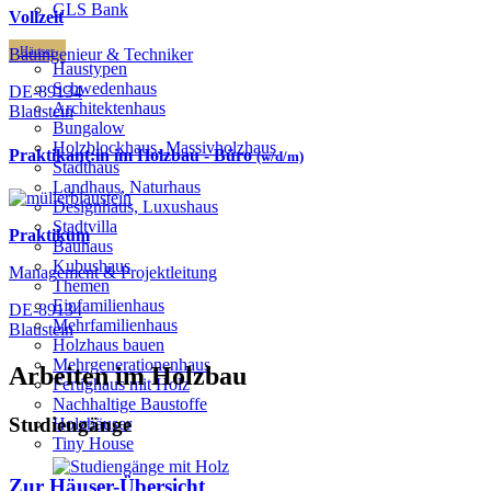
GLS Bank
Vollzeit
Häuser
Bauingenieur & Techniker
Haustypen
Schwedenhaus
DE-89134
Architektenhaus
Blaustein
Bungalow
Holzblockhaus, Massivholzhaus
Praktikant:in im Holzbau - Büro
(w/d/m)
Stadthaus
Landhaus, Naturhaus
Designhaus, Luxushaus
Stadtvilla
Praktikum
Bauhaus
Kubushaus
Management & Projektleitung
Themen
Einfamilienhaus
DE-89134
Mehrfamilienhaus
Blaustein
Holzhaus bauen
Mehrgenerationenhaus
Arbeiten im Holzbau
Fertighaus mit Holz
Nachhaltige Baustoffe
Studiengänge
Holzhäuser
Tiny House
Zur Häuser-Übersicht