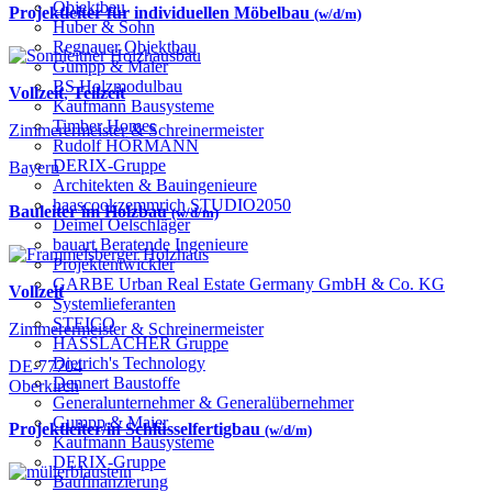
Objektbau
Projektleiter für individuellen Möbelbau
(w/d/m)
Huber & Sohn
Regnauer Objektbau
Gumpp & Maier
BS Holzmodulbau
Vollzeit
,
Teilzeit
Kaufmann Bausysteme
Timber Homes
Zimmerermeister & Schreinermeister
Rudolf HÖRMANN
DERIX-Gruppe
Bayern
Architekten & Bauingenieure
haascookzemmrich STUDIO2050
Bauleiter im Holzbau
(w/d/m)
Deimel Oelschläger
bauart Beratende Ingenieure
Projektentwickler
GARBE Urban Real Estate Germany GmbH & Co. KG
Vollzeit
Systemlieferanten
STEICO
Zimmerermeister & Schreinermeister
HASSLACHER Gruppe
Dietrich's Technology
DE-77704
Dennert Baustoffe
Oberkirch
Generalunternehmer & Generalübernehmer
Gumpp & Maier
Projektleiter/in Schlüsselfertigbau
(w/d/m)
Kaufmann Bausysteme
DERIX-Gruppe
Baufinanzierung