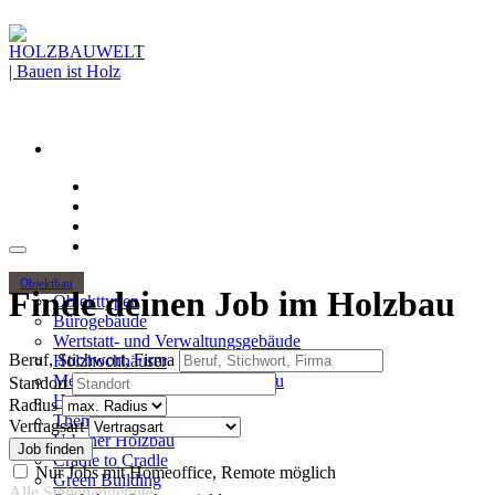
Objektbau
Finde deinen Job im Holzbau
Objekttypen
Bürogebäude
Wertstatt- und Verwaltungsgebäude
Beruf, Stichwort, Firma
Holzhochhäuser
Mehrgeschossiger Wohnungsbau
Standort
Hallenbau
Radius
Themen
Vertragsart
Urbaner Holzbau
Cradle to Cradle
Nur Jobs mit Homeoffice, Remote möglich
Green Building
Alle Stellenangebote