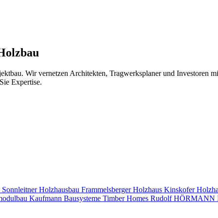
 Holzbau
jektbau. Wir vernetzen Architekten, Tragwerksplaner und Investoren 
Sie Expertise.
s
Sonnleitner Holzhausbau
Frammelsberger Holzhaus
Kinskofer Holzh
modulbau
Kaufmann Bausysteme
Timber Homes
Rudolf HÖRMANN