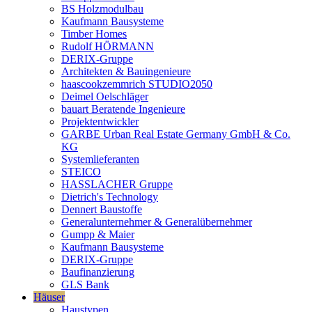
BS Holzmodulbau
Kaufmann Bausysteme
Timber Homes
Rudolf HÖRMANN
DERIX-Gruppe
Architekten & Bauingenieure
haascookzemmrich STUDIO2050
Deimel Oelschläger
bauart Beratende Ingenieure
Projektentwickler
GARBE Urban Real Estate Germany GmbH & Co.
KG
Systemlieferanten
STEICO
HASSLACHER Gruppe
Dietrich's Technology
Dennert Baustoffe
Generalunternehmer & Generalübernehmer
Gumpp & Maier
Kaufmann Bausysteme
DERIX-Gruppe
Baufinanzierung
GLS Bank
Häuser
Haustypen