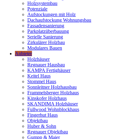
Holzsystembau
Potenziale
Aufstockungen mit Holz
Dachaufstockung Wohnungsbau
Fassadensanierung
Parkplatzüberbauung
Serielle Sanierung
Zirkulärer Holzbau
Modulares Bauen
Anbieter
Holzhäuser
Regnauer Hausbau
KAMPA Fertighäuser
Keitel Haus
Stommel Haus
Sonnleitner Holzhausbau
Frammelsberger Holzhaus
Kinskofer Holzhaus
SKANDIMA Holzhäuser
Fullwood Wohnblockhaus
Fingerhut Haus
Objektbau
Huber & Sohn
Regnauer Objektbau
Gumpp & Maier