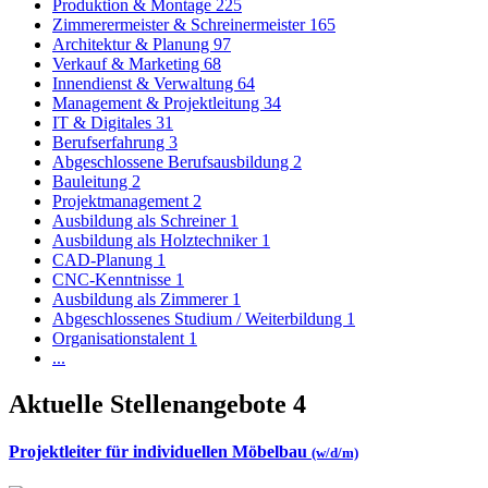
Produktion & Montage
225
Zimmerermeister & Schreinermeister
165
Architektur & Planung
97
Verkauf & Marketing
68
Innendienst & Verwaltung
64
Management & Projektleitung
34
IT & Digitales
31
Berufserfahrung
3
Abgeschlossene Berufsausbildung
2
Bauleitung
2
Projektmanagement
2
Ausbildung als Schreiner
1
Ausbildung als Holztechniker
1
CAD-Planung
1
CNC-Kenntnisse
1
Ausbildung als Zimmerer
1
Abgeschlossenes Studium / Weiterbildung
1
Organisationstalent
1
...
Aktuelle Stellenangebote
4
Projektleiter für individuellen Möbelbau
(w/d/m)