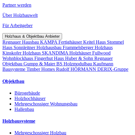
Partner werden
Über Holzbauwelt
Für Arbeitgeber
Holzhaus & Objektbau Anbieter
Regnauer Hausbau
KAMPA Fertighäuser
Keitel Haus
Stommel
Haus
Sonnleitner Holzhausbau
Frammelsberger Holzhaus
Kinskofer Holzhaus
SKANDIMA Holzhäuser
Fullwood
Wohnblockhaus
Fingerhut Haus
Huber & Sohn
Regnauer
Objektbau
Gumpp & Maier
BS Holzmodulbau
Kaufmann
Bausysteme
Timber Homes
Rudolf HÖRMANN
DERIX-Gruppe
Objektbau
Bürogebäude
Holzhochhäuser
Mehrgeschossiger Wohnungsbau
Hallenbau
Holzbausysteme
Mehrgeschossiger Holzbau