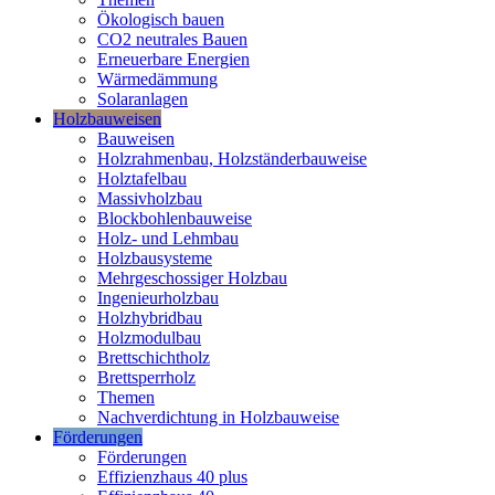
Ökologisch bauen
CO2 neutrales Bauen
Erneuerbare Energien
Wärmedämmung
Solaranlagen
Holzbauweisen
Bauweisen
Holzrahmenbau, Holzständerbauweise
Holztafelbau
Massivholzbau
Blockbohlenbauweise
Holz- und Lehmbau
Holzbausysteme
Mehrgeschossiger Holzbau
Ingenieurholzbau
Holzhybridbau
Holzmodulbau
Brettschichtholz
Brettsperrholz
Themen
Nachverdichtung in Holzbauweise
Förderungen
Förderungen
Effizienzhaus 40 plus