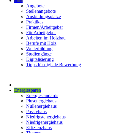
Jobs
Angebote
Stellenangebote
Ausbildungsplätze
Praktikas
Firmen/Arbeitgeber
Für Arbeitgeber
Arbeiten im Holzbau
Berufe mit Holz
Weiterbildung
Studiengänge
Digitalisierung
Tipps für digitale Bewerbung
Energiesparen
Energiestandards
Plusenergiehaus
Nullenergiehaus
Passivhaus
Niedrigstenergiehaus
Niedrigenergiehaus
Effizienzhaus
Themen