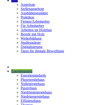
Jobs
Angebote
Stellenangebote
Ausbildungsplätze
Praktikas
Firmen/Arbeitgeber
Für Arbeitgeber
Arbeiten im Holzbau
Berufe mit Holz
Weiterbildung
Studiengänge
Digitalisierung
Tipps für digitale Bewerbung
Energiesparen
Energiestandards
Plusenergiehaus
Nullenergiehaus
Passivhaus
Niedrigstenergiehaus
Niedrigenergiehaus
Effizienzhaus
Themen