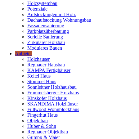
Holzsystembau
Potenziale
Aufstockungen mit Holz
Dachaufstockung Wohnungsbau
Fassadensanierung
Parkplatzüberbauung
Serielle Sanierung
Zirkulärer Holzbau
Modulares Bauen
Anbieter
Holzhäuser
Regnauer Hausbau
KAMPA Fertighäuser
Keitel Haus
Stommel Haus
Sonnleitner Holzhausbau
Frammelsberger Holzhaus
Kinskofer Holzhaus
SKANDIMA Holzhäuser
Fullwood Wohnblockhaus
Fingerhut Haus
Objektbau
Huber & Sohn
Regnauer Objektbau
Gumpp & Maier