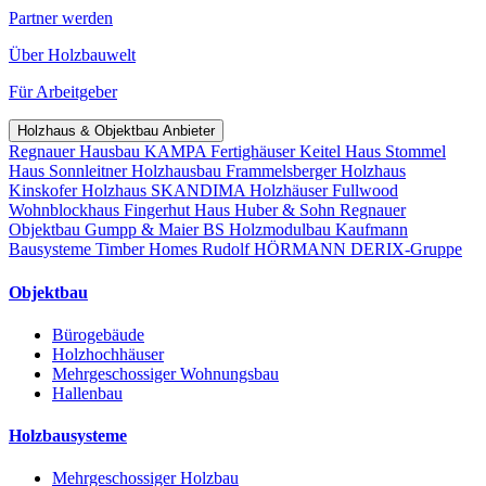
Partner werden
Über Holzbauwelt
Für Arbeitgeber
Holzhaus & Objektbau Anbieter
Regnauer Hausbau
KAMPA Fertighäuser
Keitel Haus
Stommel
Haus
Sonnleitner Holzhausbau
Frammelsberger Holzhaus
Kinskofer Holzhaus
SKANDIMA Holzhäuser
Fullwood
Wohnblockhaus
Fingerhut Haus
Huber & Sohn
Regnauer
Objektbau
Gumpp & Maier
BS Holzmodulbau
Kaufmann
Bausysteme
Timber Homes
Rudolf HÖRMANN
DERIX-Gruppe
Objektbau
Bürogebäude
Holzhochhäuser
Mehrgeschossiger Wohnungsbau
Hallenbau
Holzbausysteme
Mehrgeschossiger Holzbau