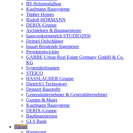
BS Holzmodulbau
Kaufmann Bausysteme
Timber Homes
Rudolf HÖRMANN
DERIX-Gruppe
Architekten & Bauingenieure
haascookzemmrich STUDIO2050
Deimel Oelschläger
bauart Beratende Ingenieure
Projektentwickler
GARBE Urban Real Estate Germany GmbH & Co.
KG
Systemlieferanten
STEICO
HASSLACHER Gruppe
Dietrich's Technology
Dennert Baustoffe
Generalunternehmer & Generalübernehmer
Gumpp & Maier
Kaufmann Bausysteme
DERIX-Gruppe
Baufinanzierung
GLS Bank
Häuser
Haustypen