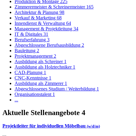
Produktion & Montage
225
Zimmerermeister & Schreinermeister
165
Architektur & Planung
98
Verkauf & Marketing
68
Innendienst & Verwaltung
64
Management & Projektleitung
34
IT & Digitales
31
Berufserfahrung
3
Abgeschlossene Berufsausbildung
2
Bauleitung
2
Projektmanagement
2
Ausbildung als Schreiner
1
Ausbildung als Holztechniker
1
CAD-Planung
1
CNC-Kenntnisse
1
Ausbildung als Zimmerer
1
Abgeschlossenes Studium / Weiterbildung
1
Organisationstalent
1
...
Aktuelle Stellenangebote
4
Projektleiter für individuellen Möbelbau
(w/d/m)