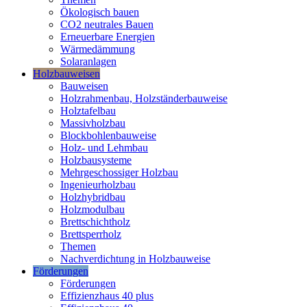
Ökologisch bauen
CO2 neutrales Bauen
Erneuerbare Energien
Wärmedämmung
Solaranlagen
Holzbauweisen
Bauweisen
Holzrahmenbau, Holzständerbauweise
Holztafelbau
Massivholzbau
Blockbohlenbauweise
Holz- und Lehmbau
Holzbausysteme
Mehrgeschossiger Holzbau
Ingenieurholzbau
Holzhybridbau
Holzmodulbau
Brettschichtholz
Brettsperrholz
Themen
Nachverdichtung in Holzbauweise
Förderungen
Förderungen
Effizienzhaus 40 plus