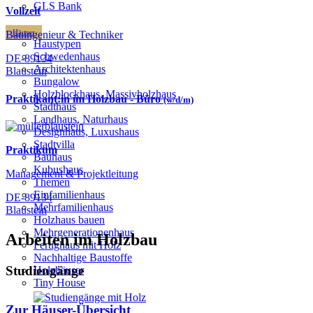
GLS Bank
Vollzeit
Häuser
Bauingenieur & Techniker
Haustypen
Schwedenhaus
DE-89134
Architektenhaus
Blaustein
Bungalow
Holzblockhaus, Massivholzhaus
Praktikant:in im Holzbau - Büro
(w/d/m)
Stadthaus
Landhaus, Naturhaus
Designhaus, Luxushaus
Stadtvilla
Praktikum
Bauhaus
Kubushaus
Management & Projektleitung
Themen
Einfamilienhaus
DE-89134
Mehrfamilienhaus
Blaustein
Holzhaus bauen
Mehrgenerationenhaus
Arbeiten im Holzbau
Fertighaus mit Holz
Nachhaltige Baustoffe
Studiengänge
Holzhäuser
Tiny House
Zur Häuser-Übersicht