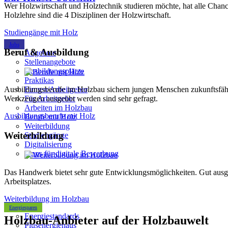
Wer Holzwirtschaft und Holztechnik studieren möchte, hat alle Cha
Holzlehre sind die 4 Disziplinen der Holzwirtschaft.
Studiengänge mit Holz
Jobs
Beruf & Ausbildung
Angebote
Stellenangebote
Ausbildungsplätze
Praktikas
Ausbildungsberufe im Holzbau sichern jungen Menschen zukunftsfähi
Firmen/Arbeitgeber
Werkzeugen ausgeübt werden sind sehr gefragt.
Für Arbeitgeber
Arbeiten im Holzbau
Ausbildungsberufe mit Holz
Berufe mit Holz
Weiterbildung
Weiterbildung
Studiengänge
Digitalisierung
Tipps für digitale Bewerbung
Das Handwerk bietet sehr gute Entwicklungsmöglichkeiten. Gut ausgeb
Arbeitsplatzes.
Weiterbildung im Holzbau
Energiesparen
Energiestandards
Holzbau-Anbieter auf der Holzbauwelt
Plusenergiehaus