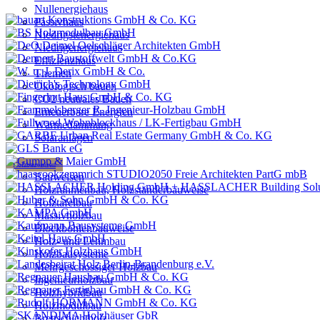
Nullenergiehaus
Passivhaus
Niedrigstenergiehaus
Niedrigenergiehaus
Effizienzhaus
Themen
Ökologisch bauen
CO2 neutrales Bauen
Erneuerbare Energien
Wärmedämmung
Solaranlagen
Holzbauweisen
Bauweisen
Holzrahmenbau, Holzständerbauweise
Holztafelbau
Massivholzbau
Blockbohlenbauweise
Holz- und Lehmbau
Holzbausysteme
Mehrgeschossiger Holzbau
Ingenieurholzbau
Holzhybridbau
Holzmodulbau
Brettschichtholz