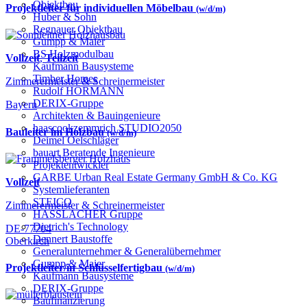
Objektbau
Projektleiter für individuellen Möbelbau
(w/d/m)
Huber & Sohn
Regnauer Objektbau
Gumpp & Maier
BS Holzmodulbau
Vollzeit
,
Teilzeit
Kaufmann Bausysteme
Timber Homes
Zimmerermeister & Schreinermeister
Rudolf HÖRMANN
DERIX-Gruppe
Bayern
Architekten & Bauingenieure
haascookzemmrich STUDIO2050
Bauleiter im Holzbau
(w/d/m)
Deimel Oelschläger
bauart Beratende Ingenieure
Projektentwickler
GARBE Urban Real Estate Germany GmbH & Co. KG
Vollzeit
Systemlieferanten
STEICO
Zimmerermeister & Schreinermeister
HASSLACHER Gruppe
Dietrich's Technology
DE-77704
Dennert Baustoffe
Oberkirch
Generalunternehmer & Generalübernehmer
Gumpp & Maier
Projektleiter/in Schlüsselfertigbau
(w/d/m)
Kaufmann Bausysteme
DERIX-Gruppe
Baufinanzierung