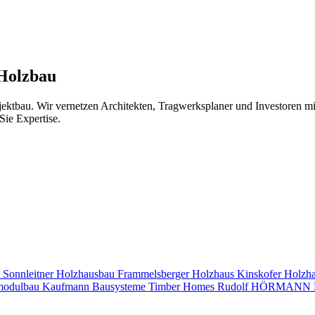
 Holzbau
jektbau. Wir vernetzen Architekten, Tragwerksplaner und Investoren 
Sie Expertise.
s
Sonnleitner Holzhausbau
Frammelsberger Holzhaus
Kinskofer Holzh
modulbau
Kaufmann Bausysteme
Timber Homes
Rudolf HÖRMANN