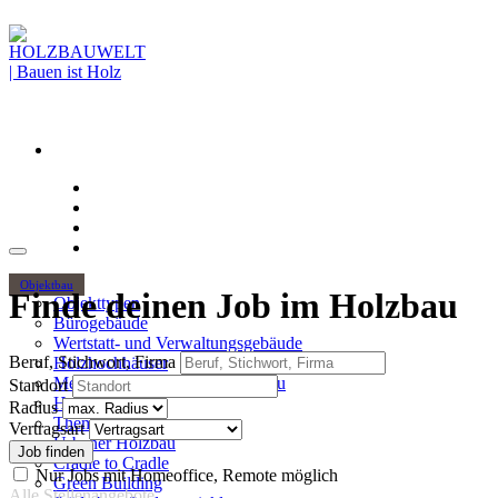
Objektbau
Finde deinen Job im Holzbau
Objekttypen
Bürogebäude
Wertstatt- und Verwaltungsgebäude
Beruf, Stichwort, Firma
Holzhochhäuser
Mehrgeschossiger Wohnungsbau
Standort
Hallenbau
Radius
Themen
Vertragsart
Urbaner Holzbau
Cradle to Cradle
Nur Jobs mit Homeoffice, Remote möglich
Green Building
Alle Stellenangebote