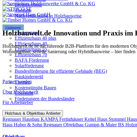
Brettsperrholz
Themen
Nachverdichtung in Holzbauweise
Förderungen
Holzbauwelt.de
Innovation und Praxis im
Förderungen
Effizienzhaus 40 plus
Effizienzhaus 40
Holzbauwelt.de ist die führende B2B-Plattform für den modernen Ob
Effizienzhaus 55
Wohnungsbau, serielle Sanierung oder Hybridbauweise – hier finden 
Effizienzhaus 70
BAFA Förderung
Solarförderung
Bundesförderung für effiziente Gebäude (BEG)
Baukindergeld
Partner werden
Themen
Kostengünstig Bauen
Über Holzbauwelt
Übersicht
Förderungen der Bundesländer
Für Arbeitgeber
Holzhaus & Objektbau Anbieter
Regnauer Hausbau
KAMPA Fertighäuser
Keitel Haus
Stommel Hau
Haus
Huber & Sohn
Regnauer Objektbau
Gumpp & Maier
BS Holz
Objektbau