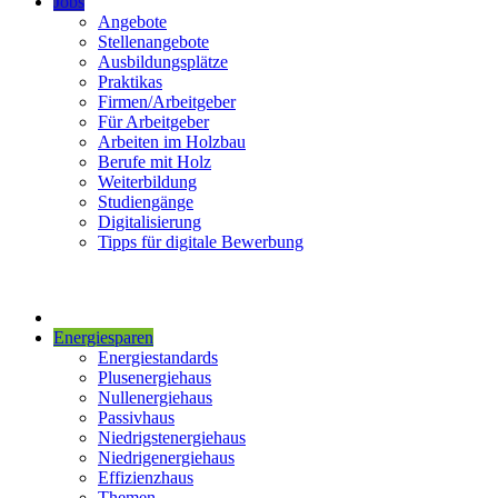
Jobs
Angebote
Stellenangebote
Ausbildungsplätze
Praktikas
Firmen/Arbeitgeber
Für Arbeitgeber
Arbeiten im Holzbau
Berufe mit Holz
Weiterbildung
Studiengänge
Digitalisierung
Tipps für digitale Bewerbung
Energiesparen
Energiestandards
Plusenergiehaus
Nullenergiehaus
Passivhaus
Niedrigstenergiehaus
Niedrigenergiehaus
Effizienzhaus
Themen