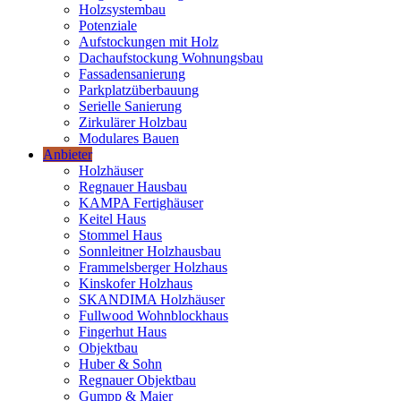
Holzsystembau
Potenziale
Aufstockungen mit Holz
Dachaufstockung Wohnungsbau
Fassadensanierung
Parkplatzüberbauung
Serielle Sanierung
Zirkulärer Holzbau
Modulares Bauen
Anbieter
Holzhäuser
Regnauer Hausbau
KAMPA Fertighäuser
Keitel Haus
Stommel Haus
Sonnleitner Holzhausbau
Frammelsberger Holzhaus
Kinskofer Holzhaus
SKANDIMA Holzhäuser
Fullwood Wohnblockhaus
Fingerhut Haus
Objektbau
Huber & Sohn
Regnauer Objektbau
Gumpp & Maier