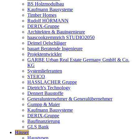
BS Holzmodulbau
Kaufmann Bausysteme
Timber Homes
Rudolf HÖRMANN
DERIX-Gruppe
Architekten & Bauingenieure
haascookzemmrich STUDIO2050
Deimel Oelschläger
bauart Beratende Ingenieure
Projektentwickler
GARBE Urban Real Estate Germany GmbH & Co.
KG
Systemlieferanten
STEICO
HASSLACHER Gruppe
Dietrich's Technology
Dennert Baustoffe
Generalunternehmer & Generalübernehmer
Gumpp & Maier
Kaufmann Bausysteme
DERIX-Gruppe
Baufinanzierung
GLS Bank
Häuser
Haustypen