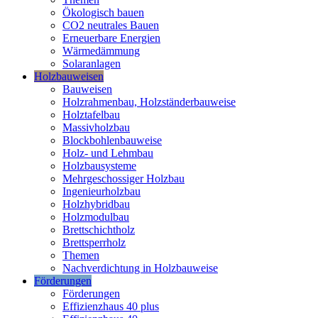
Ökologisch bauen
CO2 neutrales Bauen
Erneuerbare Energien
Wärmedämmung
Solaranlagen
Holzbauweisen
Bauweisen
Holzrahmenbau, Holzständerbauweise
Holztafelbau
Massivholzbau
Blockbohlenbauweise
Holz- und Lehmbau
Holzbausysteme
Mehrgeschossiger Holzbau
Ingenieurholzbau
Holzhybridbau
Holzmodulbau
Brettschichtholz
Brettsperrholz
Themen
Nachverdichtung in Holzbauweise
Förderungen
Förderungen
Effizienzhaus 40 plus