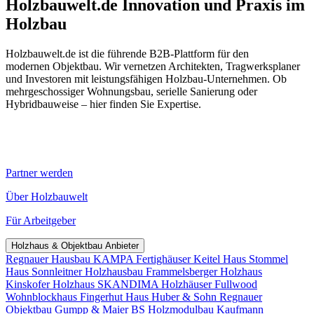
Holzbauwelt.de
Innovation und Praxis im
Holzbau
Holzbauwelt.de ist die führende B2B-Plattform für den
modernen Objektbau. Wir vernetzen Architekten, Tragwerksplaner
und Investoren mit leistungsfähigen Holzbau-Unternehmen. Ob
mehrgeschossiger Wohnungsbau, serielle Sanierung oder
Hybridbauweise – hier finden Sie Expertise.
Partner werden
Über Holzbauwelt
Für Arbeitgeber
Holzhaus & Objektbau Anbieter
Regnauer Hausbau
KAMPA Fertighäuser
Keitel Haus
Stommel
Haus
Sonnleitner Holzhausbau
Frammelsberger Holzhaus
Kinskofer Holzhaus
SKANDIMA Holzhäuser
Fullwood
Wohnblockhaus
Fingerhut Haus
Huber & Sohn
Regnauer
Objektbau
Gumpp & Maier
BS Holzmodulbau
Kaufmann