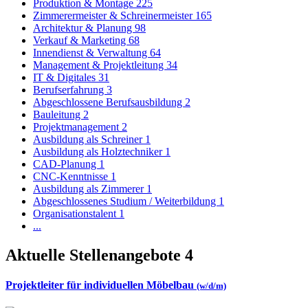
Produktion & Montage
225
Zimmerermeister & Schreinermeister
165
Architektur & Planung
98
Verkauf & Marketing
68
Innendienst & Verwaltung
64
Management & Projektleitung
34
IT & Digitales
31
Berufserfahrung
3
Abgeschlossene Berufsausbildung
2
Bauleitung
2
Projektmanagement
2
Ausbildung als Schreiner
1
Ausbildung als Holztechniker
1
CAD-Planung
1
CNC-Kenntnisse
1
Ausbildung als Zimmerer
1
Abgeschlossenes Studium / Weiterbildung
1
Organisationstalent
1
...
Aktuelle Stellenangebote
4
Projektleiter für individuellen Möbelbau
(w/d/m)