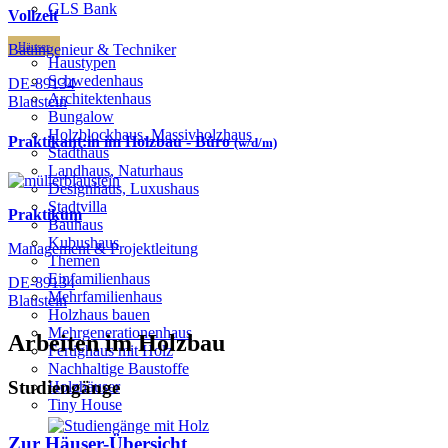
GLS Bank
Vollzeit
Häuser
Bauingenieur & Techniker
Haustypen
Schwedenhaus
DE-89134
Architektenhaus
Blaustein
Bungalow
Holzblockhaus, Massivholzhaus
Praktikant:in im Holzbau - Büro
(w/d/m)
Stadthaus
Landhaus, Naturhaus
Designhaus, Luxushaus
Stadtvilla
Praktikum
Bauhaus
Kubushaus
Management & Projektleitung
Themen
Einfamilienhaus
DE-89134
Mehrfamilienhaus
Blaustein
Holzhaus bauen
Mehrgenerationenhaus
Arbeiten im Holzbau
Fertighaus mit Holz
Nachhaltige Baustoffe
Studiengänge
Holzhäuser
Tiny House
Zur Häuser-Übersicht