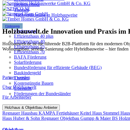
Brettsperrholz
Themen
Nachverdichtung in Holzbauweise
Förderungen
Holzbauwelt.de
Innovation und Praxis im
Förderungen
Effizienzhaus 40 plus
Effizienzhaus 40
Holzbauwelt.de ist die führende B2B-Plattform für den modernen Ob
Effizienzhaus 55
Wohnungsbau, serielle Sanierung oder Hybridbauweise – hier finden 
Effizienzhaus 70
BAFA Förderung
Solarförderung
Bundesförderung für effiziente Gebäude (BEG)
Baukindergeld
Partner werden
Themen
Kostengünstig Bauen
Über Holzbauwelt
Übersicht
Förderungen der Bundesländer
Für Arbeitgeber
Holzhaus & Objektbau Anbieter
Regnauer Hausbau
KAMPA Fertighäuser
Keitel Haus
Stommel Hau
Haus
Huber & Sohn
Regnauer Objektbau
Gumpp & Maier
BS Holz
Objektbau