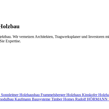
 Holzbau
jektbau. Wir vernetzen Architekten, Tragwerksplaner und Investoren 
Sie Expertise.
s
Sonnleitner Holzhausbau
Frammelsberger Holzhaus
Kinskofer Holzh
modulbau
Kaufmann Bausysteme
Timber Homes
Rudolf HÖRMANN