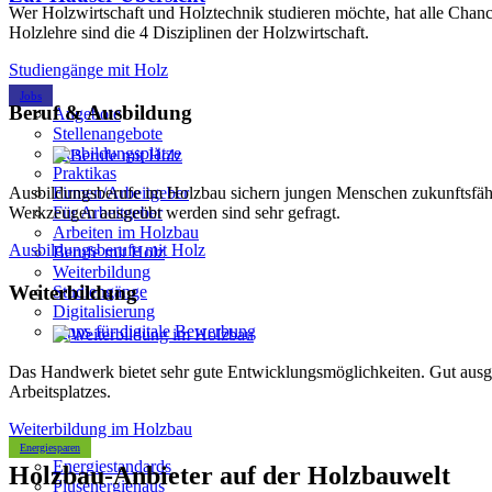
Wer Holzwirtschaft und Holztechnik studieren möchte, hat alle Cha
Holzlehre sind die 4 Disziplinen der Holzwirtschaft.
Studiengänge mit Holz
Jobs
Beruf & Ausbildung
Angebote
Stellenangebote
Ausbildungsplätze
Praktikas
Ausbildungsberufe im Holzbau sichern jungen Menschen zukunftsfähi
Firmen/Arbeitgeber
Werkzeugen ausgeübt werden sind sehr gefragt.
Für Arbeitgeber
Arbeiten im Holzbau
Ausbildungsberufe mit Holz
Berufe mit Holz
Weiterbildung
Weiterbildung
Studiengänge
Digitalisierung
Tipps für digitale Bewerbung
Das Handwerk bietet sehr gute Entwicklungsmöglichkeiten. Gut ausgeb
Arbeitsplatzes.
Weiterbildung im Holzbau
Energiesparen
Energiestandards
Holzbau-Anbieter auf der Holzbauwelt
Plusenergiehaus