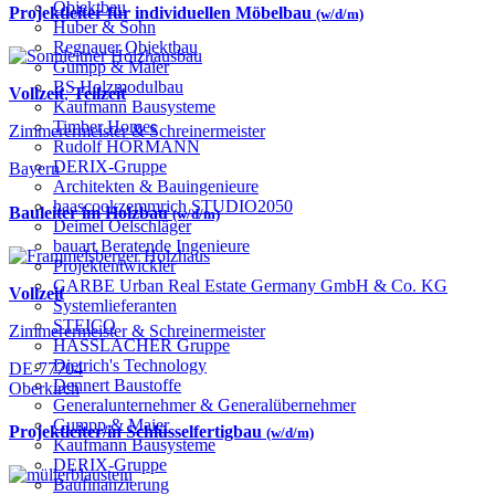
Objektbau
Projektleiter für individuellen Möbelbau
(w/d/m)
Huber & Sohn
Regnauer Objektbau
Gumpp & Maier
BS Holzmodulbau
Vollzeit
,
Teilzeit
Kaufmann Bausysteme
Timber Homes
Zimmerermeister & Schreinermeister
Rudolf HÖRMANN
DERIX-Gruppe
Bayern
Architekten & Bauingenieure
haascookzemmrich STUDIO2050
Bauleiter im Holzbau
(w/d/m)
Deimel Oelschläger
bauart Beratende Ingenieure
Projektentwickler
GARBE Urban Real Estate Germany GmbH & Co. KG
Vollzeit
Systemlieferanten
STEICO
Zimmerermeister & Schreinermeister
HASSLACHER Gruppe
Dietrich's Technology
DE-77704
Dennert Baustoffe
Oberkirch
Generalunternehmer & Generalübernehmer
Gumpp & Maier
Projektleiter/in Schlüsselfertigbau
(w/d/m)
Kaufmann Bausysteme
DERIX-Gruppe
Baufinanzierung