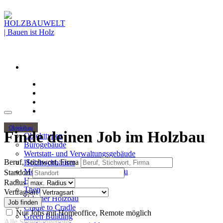
Objektbau
Finde deinen Job im Holzbau
Objekttypen
Bürogebäude
Wertstatt- und Verwaltungsgebäude
Beruf, Stichwort, Firma
Holzhochhäuser
Mehrgeschossiger Wohnungsbau
Standort
Hallenbau
Radius
Themen
Vertragsart
Urbaner Holzbau
Cradle to Cradle
Nur Jobs mit Homeoffice, Remote möglich
Green Building
Alle Stellenangebote