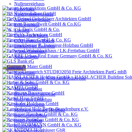
Nullenergiehaus
Passivhaus
Niedrigstenergiehaus
Niedrigenergiehaus
Effizienzhaus
Themen
Ökologisch bauen
CO2 neutrales Bauen
Erneuerbare Energien
Wärmedämmung
Solaranlagen
Holzbauweisen
Bauweisen
Holzrahmenbau, Holzständerbauweise
Holztafelbau
Massivholzbau
Blockbohlenbauweise
Holz- und Lehmbau
Holzbausysteme
Mehrgeschossiger Holzbau
Ingenieurholzbau
Holzhybridbau
Holzmodulbau
Brettschichtholz