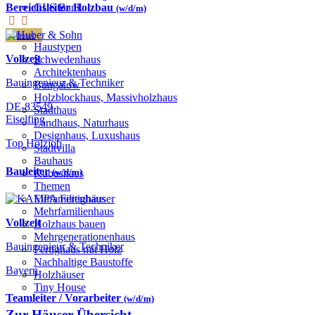
GLS Bank
Bereichsleiter Holzbau
(w/d/m)
Häuser
Haustypen
Vollzeit
Schwedenhaus
Architektenhaus
Bauingenieur & Techniker
Bungalow
Holzblockhaus, Massivholzhaus
DE-83549
Stadthaus
Eiselfing
Landhaus, Naturhaus
Designhaus, Luxushaus
Top Holzjob
Stadtvilla
Bauhaus
Bauleiter
(w/d/m)
Kubushaus
Themen
Einfamilienhaus
Mehrfamilienhaus
Vollzeit
Holzhaus bauen
Mehrgenerationenhaus
Bauingenieur & Techniker
Fertighaus mit Holz
Nachhaltige Baustoffe
Bayern
Holzhäuser
Tiny House
Teamleiter / Vorarbeiter
(w/d/m)
Zur Häuser-Übersicht