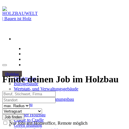
Objektbau
Finde deinen Job im Holzbau
Objekttypen
Bürogebäude
Wertstatt- und Verwaltungsgebäude
Beruf, Stichwort, Firma
Holzhochhäuser
Standort
Mehrgeschossiger Wohnungsbau
Hallenbau
Radius
Themen
Vertragsart
Urbaner Holzbau
Cradle to Cradle
Nur Jobs mit Homeoffice, Remote möglich
Green Building