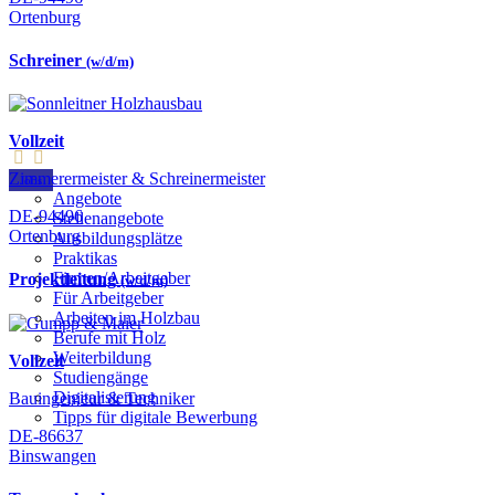
Ortenburg
Schreiner
(w/d/m)
Vollzeit
Zimmerermeister & Schreinermeister
Jobs
Angebote
DE-94496
Stellenangebote
Ortenburg
Ausbildungsplätze
Praktikas
Firmen/Arbeitgeber
Projektleitung
(w/d/m)
Für Arbeitgeber
Arbeiten im Holzbau
Berufe mit Holz
Weiterbildung
Vollzeit
Studiengänge
Digitalisierung
Bauingenieur & Techniker
Tipps für digitale Bewerbung
DE-86637
Binswangen