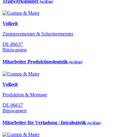
Tragwerksplaner
(w/d/m)
Vollzeit
Zimmerermeister & Schreinermeister
DE-86637
Binswangen
Mitarbeiter Produktionslogistik
(w/d/m)
Vollzeit
Produktion & Montage
DE-86637
Binswangen
Mitarbeiter für Verladung / Intralogistik
(w/d/m)