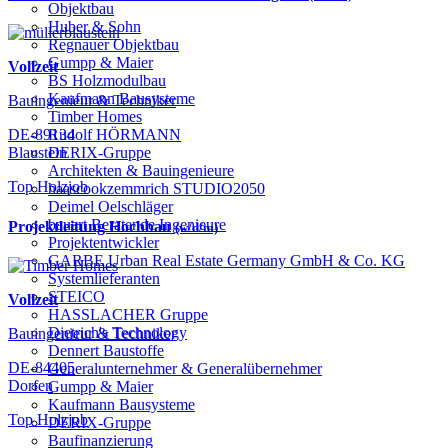
Objektbau
Huber & Sohn
Regnauer Objektbau
Gumpp & Maier
Vollzeit
BS Holzmodulbau
Kaufmann Bausysteme
Bauingenieur & Techniker
Timber Homes
Rudolf HÖRMANN
DE-89134
DERIX-Gruppe
Blaustein
Architekten & Bauingenieure
Top Holzjob
haascookzemmrich STUDIO2050
Deimel Oelschläger
bauart Beratende Ingenieure
Projektleitung Hochbau
(w/d/m)
Projektentwickler
GARBE Urban Real Estate Germany GmbH & Co. KG
Systemlieferanten
STEICO
Vollzeit
HASSLACHER Gruppe
Dietrich's Technology
Bauingenieur & Techniker
Dennert Baustoffe
DE-84405
Generalunternehmer & Generalübernehmer
Dorfen
Gumpp & Maier
Kaufmann Bausysteme
Top Holzjob
DERIX-Gruppe
Baufinanzierung