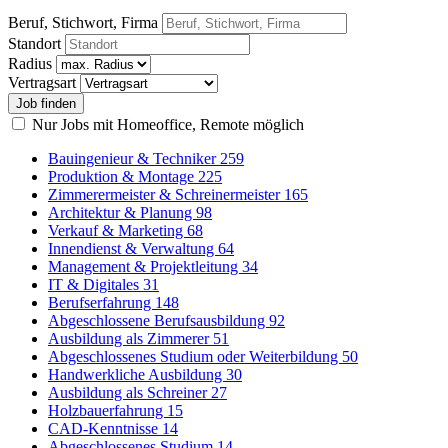
Beruf, Stichwort, Firma
Standort
Radius
Vertragsart
Nur Jobs mit Homeoffice, Remote möglich
Bauingenieur & Techniker
259
Produktion & Montage
225
Zimmerermeister & Schreinermeister
165
Architektur & Planung
98
Verkauf & Marketing
68
Innendienst & Verwaltung
64
Management & Projektleitung
34
IT & Digitales
31
Berufserfahrung
148
Abgeschlossene Berufsausbildung
92
Ausbildung als Zimmerer
51
Abgeschlossenes Studium oder Weiterbildung
50
Handwerkliche Ausbildung
30
Ausbildung als Schreiner
27
Holzbauerfahrung
15
CAD-Kenntnisse
14
Abgeschlossenes Studium
14