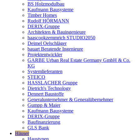
BS Holzmodulbau
Kaufmann Bausysteme
Timber Homes
Rudolf HÖRMANN
DERIX-Gruppe
Architekten & Bauingenieure
haascookzemmrich STUDIO2050
Deimel Oelschläger
bauart Beratende Ingenieure
Projektentwickler
GARBE Urban Real Estate Germany GmbH & Co.
KG
Systemlieferanten
STEICO
HASSLACHER Gruppe
Dietrich's Technology
Dennert Baustoffe
Generalunternehmer & Generalübernehmer
Gumpp & Maier
Kaufmann Bausysteme
DERIX-Gruppe
Baufinanzierung
GLS Bank
Häuser
Haustypen