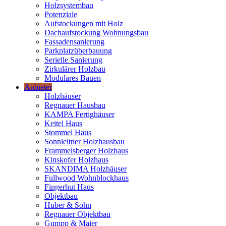
Holzsystembau
Potenziale
Aufstockungen mit Holz
Dachaufstockung Wohnungsbau
Fassadensanierung
Parkplatzüberbauung
Serielle Sanierung
Zirkulärer Holzbau
Modulares Bauen
Anbieter
Holzhäuser
Regnauer Hausbau
KAMPA Fertighäuser
Keitel Haus
Stommel Haus
Sonnleitner Holzhausbau
Frammelsberger Holzhaus
Kinskofer Holzhaus
SKANDIMA Holzhäuser
Fullwood Wohnblockhaus
Fingerhut Haus
Objektbau
Huber & Sohn
Regnauer Objektbau
Gumpp & Maier