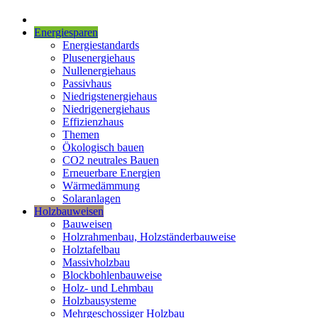
Energiesparen
Energiestandards
Plusenergiehaus
Nullenergiehaus
Passivhaus
Niedrigstenergiehaus
Niedrigenergiehaus
Effizienzhaus
Themen
Ökologisch bauen
CO2 neutrales Bauen
Erneuerbare Energien
Wärmedämmung
Solaranlagen
Holzbauweisen
Bauweisen
Holzrahmenbau, Holzständerbauweise
Holztafelbau
Massivholzbau
Blockbohlenbauweise
Holz- und Lehmbau
Holzbausysteme
Mehrgeschossiger Holzbau