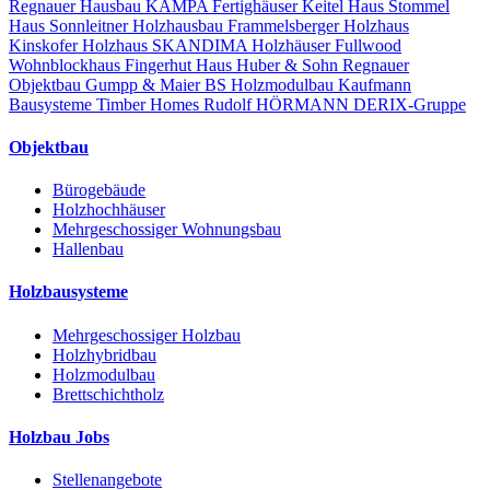
Regnauer Hausbau
KAMPA Fertighäuser
Keitel Haus
Stommel
Haus
Sonnleitner Holzhausbau
Frammelsberger Holzhaus
Kinskofer Holzhaus
SKANDIMA Holzhäuser
Fullwood
Wohnblockhaus
Fingerhut Haus
Huber & Sohn
Regnauer
Objektbau
Gumpp & Maier
BS Holzmodulbau
Kaufmann
Bausysteme
Timber Homes
Rudolf HÖRMANN
DERIX-Gruppe
Objektbau
Bürogebäude
Holzhochhäuser
Mehrgeschossiger Wohnungsbau
Hallenbau
Holzbausysteme
Mehrgeschossiger Holzbau
Holzhybridbau
Holzmodulbau
Brettschichtholz
Holzbau Jobs
Stellenangebote