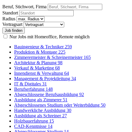
Beruf, Stichwort, Firma
Standort
Radius
Vertragsart
Nur Jobs mit Homeoffice, Remote möglich
Bauingenieur & Techniker
259
Produktion & Montage
225
Zimmerermeister & Schreinermeister
165
Architektur & Planung
98
Verkauf & Marketing
68
Innendienst & Verwaltung
64
Management & Projektleitung
34
IT & Digitales
31
Berufserfahrung
148
Abgeschlossene Berufsausbildung
92
Ausbildung als Zimmerer
51
Abgeschlossenes Studium oder Weiterbildung
50
Handwerkliche Ausbildung
30
Ausbildung als Schreiner
27
Holzbauerfahrung
15
CAD-Kenntnisse
14
Abgeschlossenes Studium
14