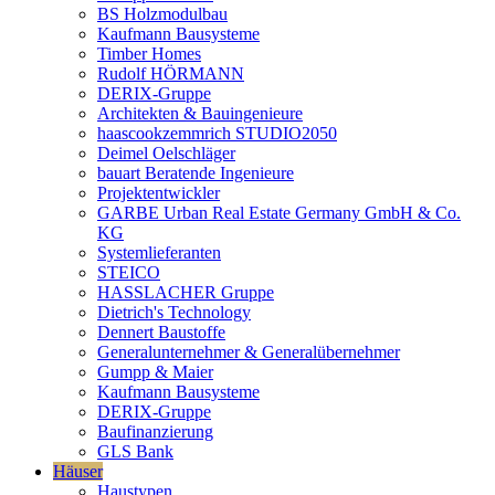
BS Holzmodulbau
Kaufmann Bausysteme
Timber Homes
Rudolf HÖRMANN
DERIX-Gruppe
Architekten & Bauingenieure
haascookzemmrich STUDIO2050
Deimel Oelschläger
bauart Beratende Ingenieure
Projektentwickler
GARBE Urban Real Estate Germany GmbH & Co.
KG
Systemlieferanten
STEICO
HASSLACHER Gruppe
Dietrich's Technology
Dennert Baustoffe
Generalunternehmer & Generalübernehmer
Gumpp & Maier
Kaufmann Bausysteme
DERIX-Gruppe
Baufinanzierung
GLS Bank
Häuser
Haustypen