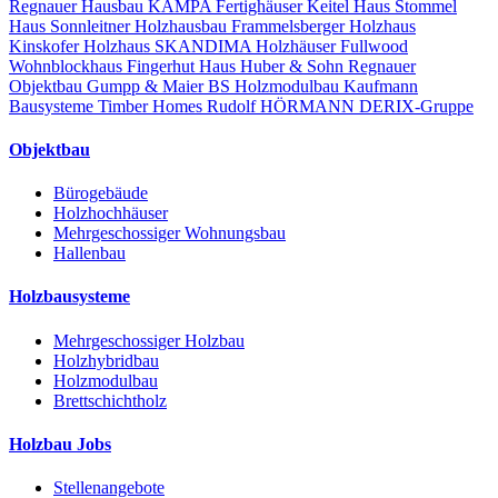
Regnauer Hausbau
KAMPA Fertighäuser
Keitel Haus
Stommel
Haus
Sonnleitner Holzhausbau
Frammelsberger Holzhaus
Kinskofer Holzhaus
SKANDIMA Holzhäuser
Fullwood
Wohnblockhaus
Fingerhut Haus
Huber & Sohn
Regnauer
Objektbau
Gumpp & Maier
BS Holzmodulbau
Kaufmann
Bausysteme
Timber Homes
Rudolf HÖRMANN
DERIX-Gruppe
Objektbau
Bürogebäude
Holzhochhäuser
Mehrgeschossiger Wohnungsbau
Hallenbau
Holzbausysteme
Mehrgeschossiger Holzbau
Holzhybridbau
Holzmodulbau
Brettschichtholz
Holzbau Jobs
Stellenangebote