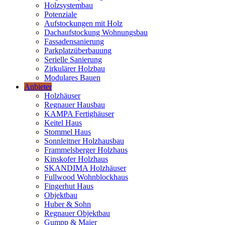
Holzsystembau
Potenziale
Aufstockungen mit Holz
Dachaufstockung Wohnungsbau
Fassadensanierung
Parkplatzüberbauung
Serielle Sanierung
Zirkulärer Holzbau
Modulares Bauen
Anbieter
Holzhäuser
Regnauer Hausbau
KAMPA Fertighäuser
Keitel Haus
Stommel Haus
Sonnleitner Holzhausbau
Frammelsberger Holzhaus
Kinskofer Holzhaus
SKANDIMA Holzhäuser
Fullwood Wohnblockhaus
Fingerhut Haus
Objektbau
Huber & Sohn
Regnauer Objektbau
Gumpp & Maier