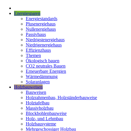
Energiesparen
Energiestandards
Plusenergiehaus
Nullenergiehaus
Passivhaus
Niedrigstenergiehaus
Niedrigenergiehaus
Effizienzhaus
Themen
Ökologisch bauen
CO2 neutrales Bauen
Erneuerbare Energien
Wärmedämmung
Solaranlagen
Holzbauweisen
Bauweisen
Holzrahmenbau, Holzständerbauweise
Holztafelbau
Massivholzbau
Blockbohlenbauweise
Holz- und Lehmbau
Holzbausysteme
Mehrgeschossiger Holzbau