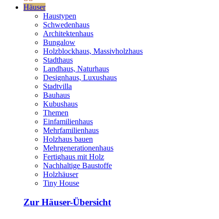
Häuser
Haustypen
Schwedenhaus
Architektenhaus
Bungalow
Holzblockhaus, Massivholzhaus
Stadthaus
Landhaus, Naturhaus
Designhaus, Luxushaus
Stadtvilla
Bauhaus
Kubushaus
Themen
Einfamilienhaus
Mehrfamilienhaus
Holzhaus bauen
Mehrgenerationenhaus
Fertighaus mit Holz
Nachhaltige Baustoffe
Holzhäuser
Tiny House
Zur Häuser-Übersicht