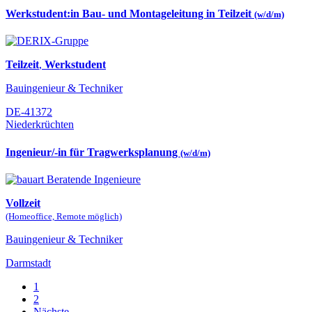
Werkstudent:in Bau- und Montageleitung in Teilzeit
(w/d/m)
Teilzeit
,
Werkstudent
Bauingenieur & Techniker
DE-41372
Niederkrüchten
Ingenieur/-in für Tragwerksplanung
(w/d/m)
Vollzeit
(Homeoffice, Remote möglich)
Bauingenieur & Techniker
Darmstadt
1
2
Nächste