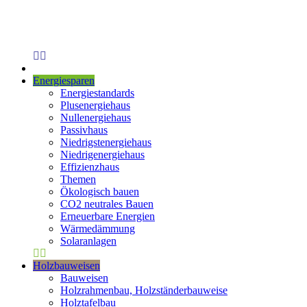
Energiesparen
Energiestandards
Plusenergiehaus
Nullenergiehaus
Passivhaus
Niedrigstenergiehaus
Niedrigenergiehaus
Effizienzhaus
Themen
Ökologisch bauen
CO2 neutrales Bauen
Erneuerbare Energien
Wärmedämmung
Solaranlagen
Holzbauweisen
Bauweisen
Holzrahmenbau, Holzständerbauweise
Holztafelbau