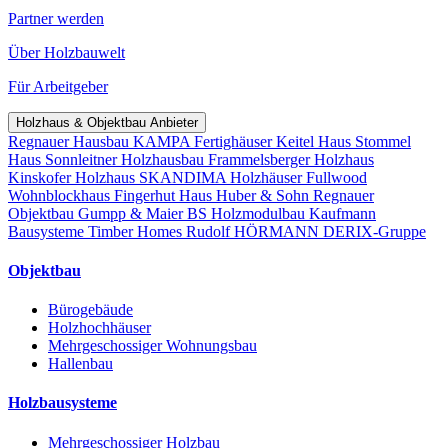
Partner werden
Über Holzbauwelt
Für Arbeitgeber
Holzhaus & Objektbau Anbieter
Regnauer Hausbau
KAMPA Fertighäuser
Keitel Haus
Stommel
Haus
Sonnleitner Holzhausbau
Frammelsberger Holzhaus
Kinskofer Holzhaus
SKANDIMA Holzhäuser
Fullwood
Wohnblockhaus
Fingerhut Haus
Huber & Sohn
Regnauer
Objektbau
Gumpp & Maier
BS Holzmodulbau
Kaufmann
Bausysteme
Timber Homes
Rudolf HÖRMANN
DERIX-Gruppe
Objektbau
Bürogebäude
Holzhochhäuser
Mehrgeschossiger Wohnungsbau
Hallenbau
Holzbausysteme
Mehrgeschossiger Holzbau