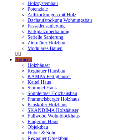
Holzsystembau
Potenziale
Aufstockungen mit Holz
Dachaufstockung Wohnungsbau
Fassadensanierung
Parkplatzüberbauung
Serielle Sanierung
Zirkulärer Holzbau
Modulares Bauen
Anbieter
Holzhäuser
Regnauer Hausbau
KAMPA Fertighäuser
Keitel Haus
Stommel Haus
Sonnleitner Holzhausbau
Frammelsberger Holzhaus
Kinskofer Holzhaus
SKANDIMA Holzhäuser
Fullwood Wohnblockhaus
Fingerhut Haus
Objektbau
Huber & Sohn
Regnauer Objektbau