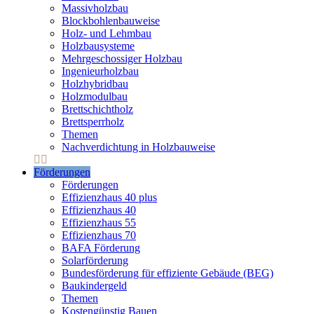
Massivholzbau
Blockbohlenbauweise
Holz- und Lehmbau
Holzbausysteme
Mehrgeschossiger Holzbau
Ingenieurholzbau
Holzhybridbau
Holzmodulbau
Brettschichtholz
Brettsperrholz
Themen
Nachverdichtung in Holzbauweise
Förderungen
Förderungen
Effizienzhaus 40 plus
Effizienzhaus 40
Effizienzhaus 55
Effizienzhaus 70
BAFA Förderung
Solarförderung
Bundesförderung für effiziente Gebäude (BEG)
Baukindergeld
Themen
Kostengünstig Bauen