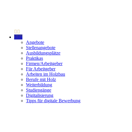
Jobs
Angebote
Stellenangebote
Ausbildungsplätze
Praktikas
Firmen/Arbeitgeber
Für Arbeitgeber
Arbeiten im Holzbau
Berufe mit Holz
Weiterbildung
Studiengänge
Digitalisierung
Tipps für digitale Bewerbung