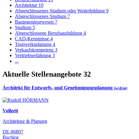
Architektur
10
Abgeschlossenes Studium oder Weiterbildung
9
Abgeschlossenes Studium
7
Bauingenieurwesen
7
Studium
5
Abgeschlossene Berufsausbildung
4
CAD-Kenntnisse
4
Tragwerksplanung
4
Verkaufskompetenz
3
Vertriebserfahrung
3
...
Aktuelle Stellenangebote
32
Architekt für Entwurfs- und Genehmigungsplanung
(w/d/m)
Vollzeit
Architektur & Planung
DE-86807
Buchloe