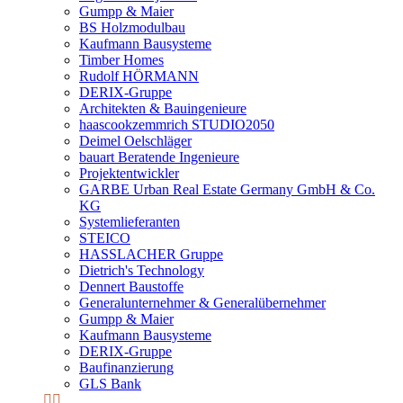
Gumpp & Maier
BS Holzmodulbau
Kaufmann Bausysteme
Timber Homes
Rudolf HÖRMANN
DERIX-Gruppe
Architekten & Bauingenieure
haascookzemmrich STUDIO2050
Deimel Oelschläger
bauart Beratende Ingenieure
Projektentwickler
GARBE Urban Real Estate Germany GmbH & Co.
KG
Systemlieferanten
STEICO
HASSLACHER Gruppe
Dietrich's Technology
Dennert Baustoffe
Generalunternehmer & Generalübernehmer
Gumpp & Maier
Kaufmann Bausysteme
DERIX-Gruppe
Baufinanzierung
GLS Bank