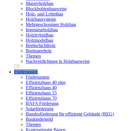
Massivholzbau
Blockbohlenbauweise
Holz- und Lehmbau
Holzbausysteme
Mehrgeschossiger Holzbau
Ingenieurholzbau
Holzhybridbau
Holzmodulbau
Brettschichtholz
Brettsperrholz
Themen
Nachverdichtung in Holzbauweise
Förderungen
Förderungen
Effizienzhaus 40 plus
Effizienzhaus 40
Effizienzhaus 55
Effizienzhaus 70
BAFA Förderung
Solarförderung
Bundesförderung für effiziente Gebäude (BEG)
Baukindergeld
Themen
Kostengünstig Bauen