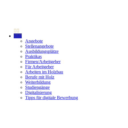
Jobs
Angebote
Stellenangebote
Ausbildungsplätze
Praktikas
Firmen/Arbeitgeber
Für Arbeitgeber
Arbeiten im Holzbau
Berufe mit Holz
Weiterbildung
Studiengänge
Digitalisierung
Tipps für digitale Bewerbung