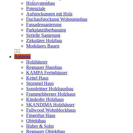
Holzsystembau
Potenziale
Aufstockungen mit Holz
Dachaufstockung Wohnungsbau
Fassadensanierung
Parkplatzüberbauung
Serielle Sanierung
Zirkulärer Holzbau
Modulares Bauen
Anbieter
Holzhäuser
Regnauer Hausbau
KAMPA Fertighäuser
Keitel Haus
Stommel Haus
Sonnleitner Holzhausbau
Frammelsberger Holzhaus
Kinskofer Holzhaus
SKANDIMA Holzhäuser
Fullwood Wohnblockhaus
Fingerhut Haus
Objektbau
Huber & Sohn
Regnauer Objektbau