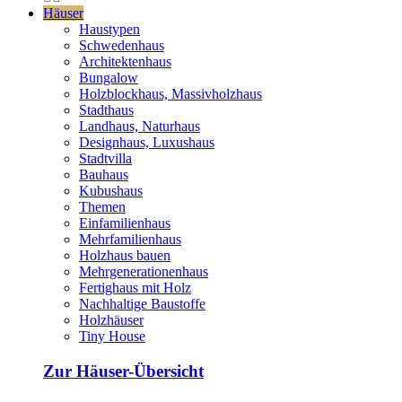
Häuser
Haustypen
Schwedenhaus
Architektenhaus
Bungalow
Holzblockhaus, Massivholzhaus
Stadthaus
Landhaus, Naturhaus
Designhaus, Luxushaus
Stadtvilla
Bauhaus
Kubushaus
Themen
Einfamilienhaus
Mehrfamilienhaus
Holzhaus bauen
Mehrgenerationenhaus
Fertighaus mit Holz
Nachhaltige Baustoffe
Holzhäuser
Tiny House
Zur Häuser-Übersicht