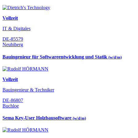
Vollzeit
IT & Digitales
DE-85579
Neubiberg
Bauingenieur für Softwareentwicklung und Statik
(w/d/m)
Vollzeit
Bauingenieur & Techniker
DE-86807
Buchloe
Sema Key-User Holzbausoftware
(w/d/m)