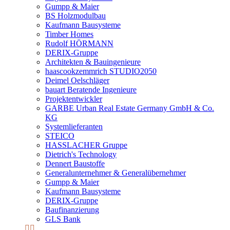
Gumpp & Maier
BS Holzmodulbau
Kaufmann Bausysteme
Timber Homes
Rudolf HÖRMANN
DERIX-Gruppe
Architekten & Bauingenieure
haascookzemmrich STUDIO2050
Deimel Oelschläger
bauart Beratende Ingenieure
Projektentwickler
GARBE Urban Real Estate Germany GmbH & Co.
KG
Systemlieferanten
STEICO
HASSLACHER Gruppe
Dietrich's Technology
Dennert Baustoffe
Generalunternehmer & Generalübernehmer
Gumpp & Maier
Kaufmann Bausysteme
DERIX-Gruppe
Baufinanzierung
GLS Bank