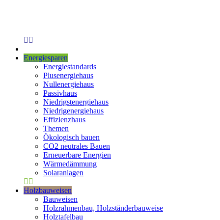
Energiesparen
Energiestandards
Plusenergiehaus
Nullenergiehaus
Passivhaus
Niedrigstenergiehaus
Niedrigenergiehaus
Effizienzhaus
Themen
Ökologisch bauen
CO2 neutrales Bauen
Erneuerbare Energien
Wärmedämmung
Solaranlagen
Holzbauweisen
Bauweisen
Holzrahmenbau, Holzständerbauweise
Holztafelbau