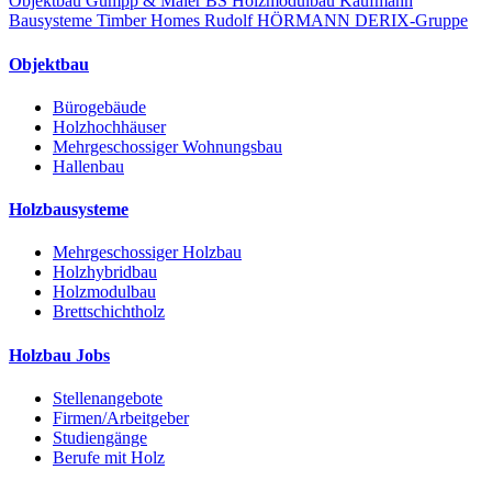
Objektbau
Gumpp & Maier
BS Holzmodulbau
Kaufmann
Bausysteme
Timber Homes
Rudolf HÖRMANN
DERIX-Gruppe
Objektbau
Bürogebäude
Holzhochhäuser
Mehrgeschossiger Wohnungsbau
Hallenbau
Holzbausysteme
Mehrgeschossiger Holzbau
Holzhybridbau
Holzmodulbau
Brettschichtholz
Holzbau Jobs
Stellenangebote
Firmen/Arbeitgeber
Studiengänge
Berufe mit Holz