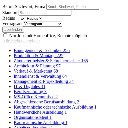
Beruf, Stichwort, Firma
Standort
Radius
Vertragsart
Nur Jobs mit Homeoffice, Remote möglich
Alle Stellenangebote
Bauingenieur & Techniker
256
Produktion & Montage
225
Zimmerermeister & Schreinermeister
165
Architektur & Planung
97
Verkauf & Marketing
68
Innendienst & Verwaltung
64
Management & Projektleitung
34
IT & Digitales
31
Berufserfahrung
3
MS-Office Kenntnisse
2
Abgeschlossene Berufsausbildung
2
Kaufmännische oder technische Ausbildung
1
Handwerkliche Ausbildung
1
Organisationstalent
1
Kaufmännische Ausbildung
1
Arbeitsvorbereitung
1