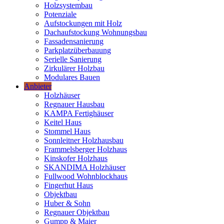
Holzsystembau
Potenziale
Aufstockungen mit Holz
Dachaufstockung Wohnungsbau
Fassadensanierung
Parkplatzüberbauung
Serielle Sanierung
Zirkulärer Holzbau
Modulares Bauen
Anbieter
Holzhäuser
Regnauer Hausbau
KAMPA Fertighäuser
Keitel Haus
Stommel Haus
Sonnleitner Holzhausbau
Frammelsberger Holzhaus
Kinskofer Holzhaus
SKANDIMA Holzhäuser
Fullwood Wohnblockhaus
Fingerhut Haus
Objektbau
Huber & Sohn
Regnauer Objektbau
Gumpp & Maier