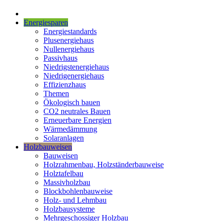
Energiesparen
Energiestandards
Plusenergiehaus
Nullenergiehaus
Passivhaus
Niedrigstenergiehaus
Niedrigenergiehaus
Effizienzhaus
Themen
Ökologisch bauen
CO2 neutrales Bauen
Erneuerbare Energien
Wärmedämmung
Solaranlagen
Holzbauweisen
Bauweisen
Holzrahmenbau, Holzständerbauweise
Holztafelbau
Massivholzbau
Blockbohlenbauweise
Holz- und Lehmbau
Holzbausysteme
Mehrgeschossiger Holzbau