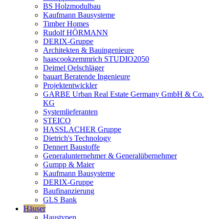
BS Holzmodulbau
Kaufmann Bausysteme
Timber Homes
Rudolf HÖRMANN
DERIX-Gruppe
Architekten & Bauingenieure
haascookzemmrich STUDIO2050
Deimel Oelschläger
bauart Beratende Ingenieure
Projektentwickler
GARBE Urban Real Estate Germany GmbH & Co.
KG
Systemlieferanten
STEICO
HASSLACHER Gruppe
Dietrich's Technology
Dennert Baustoffe
Generalunternehmer & Generalübernehmer
Gumpp & Maier
Kaufmann Bausysteme
DERIX-Gruppe
Baufinanzierung
GLS Bank
Häuser
Haustypen