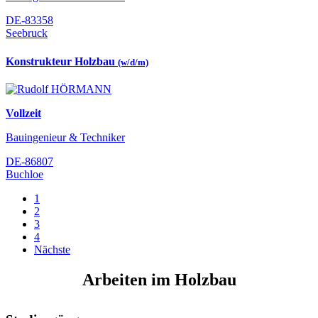
DE-83358
Seebruck
Konstrukteur Holzbau
(w/d/m)
Vollzeit
Bauingenieur & Techniker
DE-86807
Buchloe
1
2
3
4
Nächste
Arbeiten im Holzbau