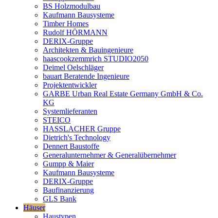
BS Holzmodulbau
Kaufmann Bausysteme
Timber Homes
Rudolf HÖRMANN
DERIX-Gruppe
Architekten & Bauingenieure
haascookzemmrich STUDIO2050
Deimel Oelschläger
bauart Beratende Ingenieure
Projektentwickler
GARBE Urban Real Estate Germany GmbH & Co.
KG
Systemlieferanten
STEICO
HASSLACHER Gruppe
Dietrich's Technology
Dennert Baustoffe
Generalunternehmer & Generalübernehmer
Gumpp & Maier
Kaufmann Bausysteme
DERIX-Gruppe
Baufinanzierung
GLS Bank
Häuser
Haustypen