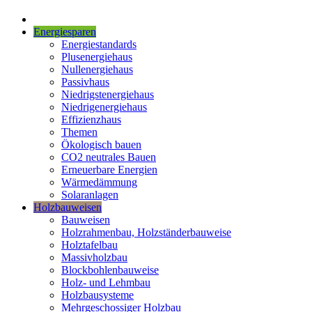
Energiesparen
Energiestandards
Plusenergiehaus
Nullenergiehaus
Passivhaus
Niedrigstenergiehaus
Niedrigenergiehaus
Effizienzhaus
Themen
Ökologisch bauen
CO2 neutrales Bauen
Erneuerbare Energien
Wärmedämmung
Solaranlagen
Holzbauweisen
Bauweisen
Holzrahmenbau, Holzständerbauweise
Holztafelbau
Massivholzbau
Blockbohlenbauweise
Holz- und Lehmbau
Holzbausysteme
Mehrgeschossiger Holzbau