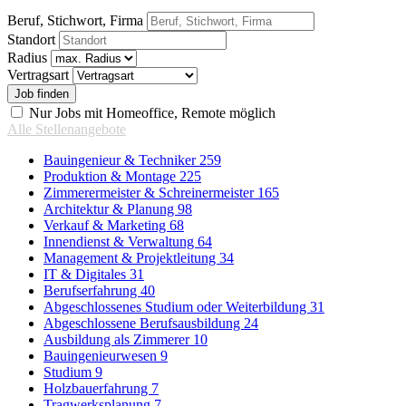
Beruf, Stichwort, Firma
Standort
Radius
Vertragsart
Nur Jobs mit Homeoffice, Remote möglich
Alle Stellenangebote
Bauingenieur & Techniker
259
Produktion & Montage
225
Zimmerermeister & Schreinermeister
165
Architektur & Planung
98
Verkauf & Marketing
68
Innendienst & Verwaltung
64
Management & Projektleitung
34
IT & Digitales
31
Berufserfahrung
40
Abgeschlossenes Studium oder Weiterbildung
31
Abgeschlossene Berufsausbildung
24
Ausbildung als Zimmerer
10
Bauingenieurwesen
9
Studium
9
Holzbauerfahrung
7
Tragwerksplanung
7