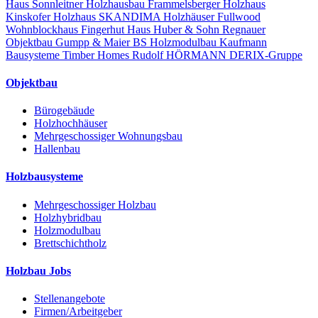
Haus
Sonnleitner Holzhausbau
Frammelsberger Holzhaus
Kinskofer Holzhaus
SKANDIMA Holzhäuser
Fullwood
Wohnblockhaus
Fingerhut Haus
Huber & Sohn
Regnauer
Objektbau
Gumpp & Maier
BS Holzmodulbau
Kaufmann
Bausysteme
Timber Homes
Rudolf HÖRMANN
DERIX-Gruppe
Objektbau
Bürogebäude
Holzhochhäuser
Mehrgeschossiger Wohnungsbau
Hallenbau
Holzbausysteme
Mehrgeschossiger Holzbau
Holzhybridbau
Holzmodulbau
Brettschichtholz
Holzbau Jobs
Stellenangebote
Firmen/Arbeitgeber