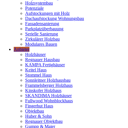
Holzsystembau
Potenziale
Aufstockungen mit Holz
Dachaufstockung Wohnungsbau
Fassadensanierung
Parkplatzüberbauung
Serielle Sanierung
Zirkulärer Holzbau
Modulares Bauen
Anbieter
Holzhäuser
Regnauer Hausbau
KAMPA Fertighäuser
Keitel Haus
Stommel Haus
Sonnleitner Holzhausbau
Frammelsberger Holzhaus
Kinskofer Holzhaus
SKANDIMA Holzhäuser
Fullwood Wohnblockhaus
Fingerhut Haus
Objektbau
Huber & Sohn
Regnauer Objektbau
Gumpp & Maier