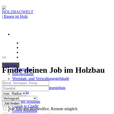
Objektbau
Finde deinen Job im Holzbau
Objekttypen
Bürogebäude
Wertstatt- und Verwaltungsgebäude
Beruf, Stichwort, Firma
Holzhochhäuser
Standort
Mehrgeschossiger Wohnungsbau
Hallenbau
Radius
Themen
Vertragsart
Urbaner Holzbau
Cradle to Cradle
Nur Jobs mit Homeoffice, Remote möglich
Green Building
Alle Stellenangebote