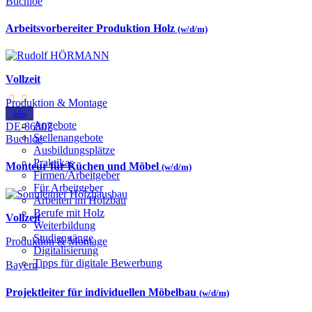
Buchloe
Arbeitsvorbereiter Produktion Holz
(w/d/m)
Vollzeit
Produktion & Montage
Jobs
Angebote
DE-86807
Stellenangebote
Buchloe
Ausbildungsplätze
Praktikas
Monteur für Küchen und Möbel
(w/d/m)
Firmen/Arbeitgeber
Für Arbeitgeber
Arbeiten im Holzbau
Berufe mit Holz
Vollzeit
Weiterbildung
Studiengänge
Produktion & Montage
Digitalisierung
Tipps für digitale Bewerbung
Bayern
Projektleiter für individuellen Möbelbau
(w/d/m)