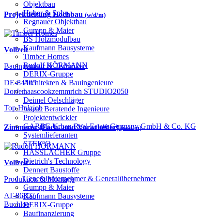
Objektbau
Huber & Sohn
Projektleitung Hochbau
(w/d/m)
Regnauer Objektbau
Gumpp & Maier
BS Holzmodulbau
Kaufmann Bausysteme
Vollzeit
Timber Homes
Rudolf HÖRMANN
Bauingenieur & Techniker
DERIX-Gruppe
Architekten & Bauingenieure
DE-84405
haascookzemmrich STUDIO2050
Dorfen
Deimel Oelschläger
Top Holzjob
bauart Beratende Ingenieure
Projektentwickler
GARBE Urban Real Estate Germany GmbH & Co. KG
Zimmerer (Fach- und Vorarbeiter)
(w/d/m)
Systemlieferanten
STEICO
HASSLACHER Gruppe
Dietrich's Technology
Vollzeit
Dennert Baustoffe
Generalunternehmer & Generalübernehmer
Produktion & Montage
Gumpp & Maier
AT-86807
Kaufmann Bausysteme
Buchloe
DERIX-Gruppe
Baufinanzierung