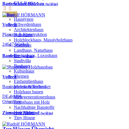
GLS Bank
Bauzeichner Holzbau
(w/d/m)
Häuser
Haustypen
Schwedenhaus
Vollzeit
Architektenhaus
Planung & Konstruktion
Bungalow
Holzblockhaus, Massivholzhaus
24647 Wasbek
Stadthaus
Landhaus, Naturhaus
Designhaus, Luxushaus
Bauleiter
(w/d/m)
Stadtvilla
Bauhaus
Kubushaus
Themen
Vollzeit
Einfamilienhaus
Bauingenieur & Techniker
Mehrfamilienhaus
Holzhaus bauen
DE-94496
Mehrgenerationenhaus
Ortenburg
Fertighaus mit Holz
Nachhaltige Baustoffe
Holzhäuser
Zimmerer Abbund
(w/d/m)
Tiny House
Zur Häuser-Übersicht