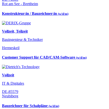
Rot am See - Brettheim
Konstrukteur:in / Bauzeichner:in
(w/d/m)
Vollzeit
,
Teilzeit
Bauingenieur & Techniker
Hermeskeil
Customer Support für CAD/CAM-Software
(w/d/m)
Vollzeit
IT & Digitales
DE-85579
Neubiberg
Bauzeichner für Schalpläne
(w/d/m)