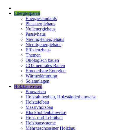
Energiesparen
Energiestandards
Plusenergiehaus
Nullenergiehaus
Passivhaus
Niedrigstenergiehaus
Niedrigenergiehaus
Effizienzhaus
Themen
Ökologisch bauen
CO2 neutrales Bauen
Erneuerbare Energien
Wärmedämmung
Solaranlagen
Holzbauweisen
Bauweisen
Holzrahmenbau, Holzständerbauweise
Holztafelbau
Massivholzbau
Blockbohlenbauweise
Holz- und Lehmbau
Holzbausysteme
Mehrgeschossiger Holzbau