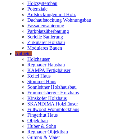
Holzsystembau
Potenziale
Aufstockungen mit Holz
Dachaufstockung Wohnungsbau
Fassadensanierung
Parkplatzüberbauung
Serielle Sanierung
Zirkulärer Holzbau
Modulares Bauen
Anbieter
Holzhäuser
Regnauer Hausbau
KAMPA Fertighäuser
Keitel Haus
Stommel Haus
Sonnleitner Holzhausbau
Frammelsberger Holzhaus
Kinskofer Holzhaus
SKANDIMA Holzhäuser
Fullwood Wohnblockhaus
Fingerhut Haus
Objektbau
Huber & Sohn
Regnauer Objektbau
Gumpp & Maier