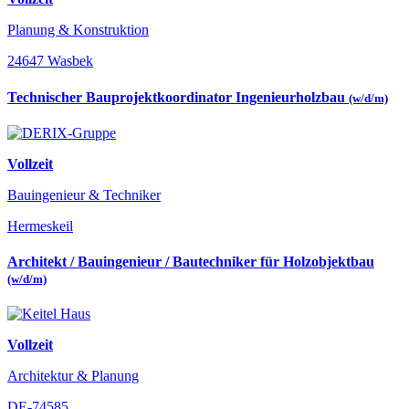
Planung & Konstruktion
24647 Wasbek
Technischer Bauprojektkoordinator Ingenieurholzbau
(w/d/m)
Vollzeit
Bauingenieur & Techniker
Hermeskeil
Architekt / Bauingenieur / Bautechniker für Holzobjektbau
(w/d/m)
Vollzeit
Architektur & Planung
DE-74585