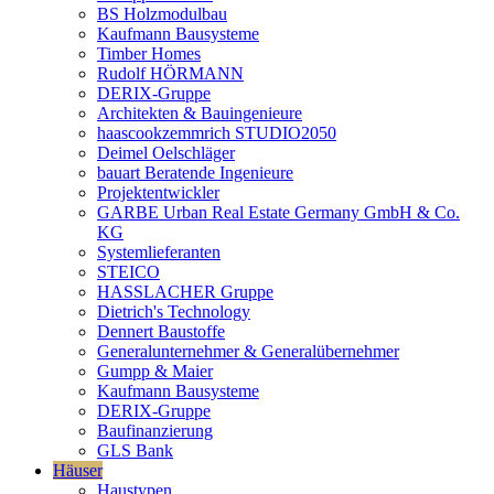
BS Holzmodulbau
Kaufmann Bausysteme
Timber Homes
Rudolf HÖRMANN
DERIX-Gruppe
Architekten & Bauingenieure
haascookzemmrich STUDIO2050
Deimel Oelschläger
bauart Beratende Ingenieure
Projektentwickler
GARBE Urban Real Estate Germany GmbH & Co.
KG
Systemlieferanten
STEICO
HASSLACHER Gruppe
Dietrich's Technology
Dennert Baustoffe
Generalunternehmer & Generalübernehmer
Gumpp & Maier
Kaufmann Bausysteme
DERIX-Gruppe
Baufinanzierung
GLS Bank
Häuser
Haustypen