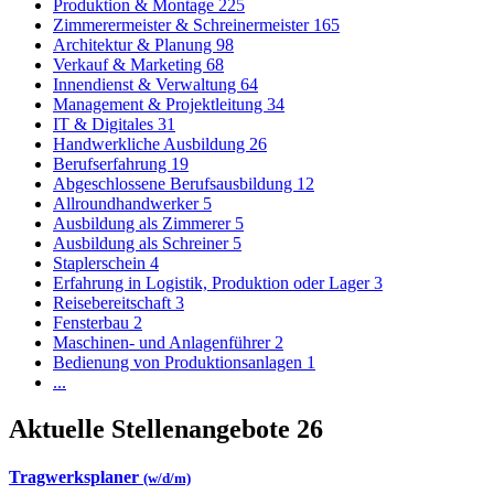
Produktion & Montage
225
Zimmerermeister & Schreinermeister
165
Architektur & Planung
98
Verkauf & Marketing
68
Innendienst & Verwaltung
64
Management & Projektleitung
34
IT & Digitales
31
Handwerkliche Ausbildung
26
Berufserfahrung
19
Abgeschlossene Berufsausbildung
12
Allroundhandwerker
5
Ausbildung als Zimmerer
5
Ausbildung als Schreiner
5
Staplerschein
4
Erfahrung in Logistik, Produktion oder Lager
3
Reisebereitschaft
3
Fensterbau
2
Maschinen- und Anlagenführer
2
Bedienung von Produktionsanlagen
1
...
Aktuelle Stellenangebote
26
Tragwerksplaner
(w/d/m)