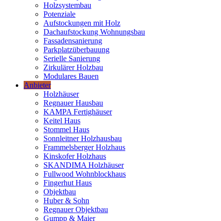
Holzsystembau
Potenziale
Aufstockungen mit Holz
Dachaufstockung Wohnungsbau
Fassadensanierung
Parkplatzüberbauung
Serielle Sanierung
Zirkulärer Holzbau
Modulares Bauen
Anbieter
Holzhäuser
Regnauer Hausbau
KAMPA Fertighäuser
Keitel Haus
Stommel Haus
Sonnleitner Holzhausbau
Frammelsberger Holzhaus
Kinskofer Holzhaus
SKANDIMA Holzhäuser
Fullwood Wohnblockhaus
Fingerhut Haus
Objektbau
Huber & Sohn
Regnauer Objektbau
Gumpp & Maier