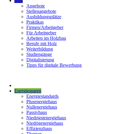
Jobs
Angebote
Stellenangebote
Ausbildungsplätze
Praktikas
Firmen/Arbeitgeber
Für Arbeitgeber
Arbeiten im Holzbau
Berufe mit Holz
Weiterbildung
Studiengänge
Digitalisierung
Tipps für digitale Bewerbung
Energiesparen
Energiestandards
Plusenergiehaus
Nullenergiehaus
Passivhaus
Niedrigstenergiehaus
Niedrigenergiehaus
Effizienzhaus
Themen