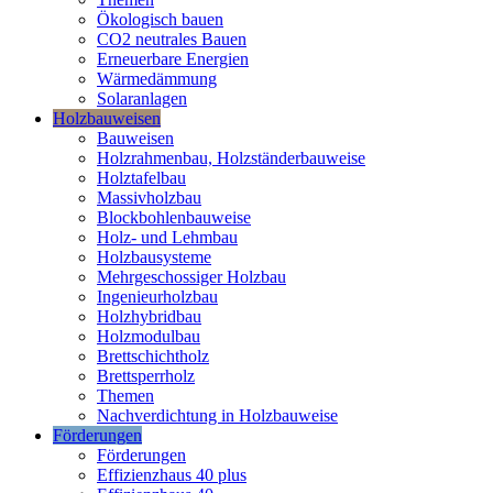
Ökologisch bauen
CO2 neutrales Bauen
Erneuerbare Energien
Wärmedämmung
Solaranlagen
Holzbauweisen
Bauweisen
Holzrahmenbau, Holzständerbauweise
Holztafelbau
Massivholzbau
Blockbohlenbauweise
Holz- und Lehmbau
Holzbausysteme
Mehrgeschossiger Holzbau
Ingenieurholzbau
Holzhybridbau
Holzmodulbau
Brettschichtholz
Brettsperrholz
Themen
Nachverdichtung in Holzbauweise
Förderungen
Förderungen
Effizienzhaus 40 plus