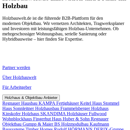
Holzbau
Holzbauwelt.de ist die führende B2B-Plattform für den
modernen Objektbau. Wir vernetzen Architekten, Tragwerksplaner
und Investoren mit leistungsfähigen Holzbau-Unternehmen. Ob
mehrgeschossiger Wohnungsbau, serielle Sanierung oder
Hybridbauweise – hier finden Sie Expertise.
Partner werden
Über Holzbauwelt
Für Arbeitgeber
Holzhaus & Objektbau Anbieter
Regnauer Hausbau
KAMPA Fertighäuser
Keitel Haus
Stommel
Haus
Sonnleitner Holzhausbau
Frammelsberger Holzhaus
Kinskofer Holzhaus
SKANDIMA Holzhäuser
Fullwood
Wohnblockhaus
Fingerhut Haus
Huber & Sohn
Regnauer
Objektbau
Gumpp & Maier
BS Holzmodulbau
Kaufmann
Bausysteme
Timber Homes
Rudolf HÖRMANN
DERIX-Gruppe