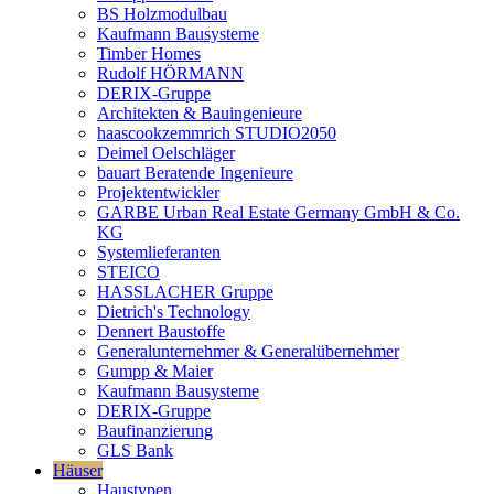
BS Holzmodulbau
Kaufmann Bausysteme
Timber Homes
Rudolf HÖRMANN
DERIX-Gruppe
Architekten & Bauingenieure
haascookzemmrich STUDIO2050
Deimel Oelschläger
bauart Beratende Ingenieure
Projektentwickler
GARBE Urban Real Estate Germany GmbH & Co.
KG
Systemlieferanten
STEICO
HASSLACHER Gruppe
Dietrich's Technology
Dennert Baustoffe
Generalunternehmer & Generalübernehmer
Gumpp & Maier
Kaufmann Bausysteme
DERIX-Gruppe
Baufinanzierung
GLS Bank
Häuser
Haustypen