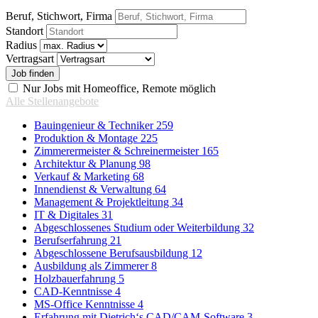
Beruf, Stichwort, Firma
Standort
Radius
Vertragsart
Nur Jobs mit Homeoffice, Remote möglich
Alle Stellenangebote
Bauingenieur & Techniker
259
Produktion & Montage
225
Zimmerermeister & Schreinermeister
165
Architektur & Planung
98
Verkauf & Marketing
68
Innendienst & Verwaltung
64
Management & Projektleitung
34
IT & Digitales
31
Abgeschlossenes Studium oder Weiterbildung
32
Berufserfahrung
21
Abgeschlossene Berufsausbildung
12
Ausbildung als Zimmerer
8
Holzbauerfahrung
5
CAD-Kenntnisse
4
MS-Office Kenntnisse
4
Erfahrung mit Dietrich‘s CAD/CAM-Software
3