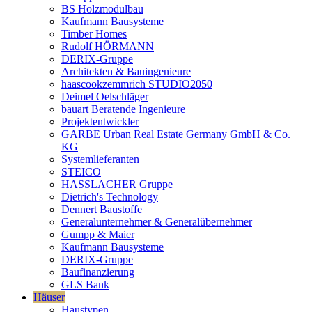
BS Holzmodulbau
Kaufmann Bausysteme
Timber Homes
Rudolf HÖRMANN
DERIX-Gruppe
Architekten & Bauingenieure
haascookzemmrich STUDIO2050
Deimel Oelschläger
bauart Beratende Ingenieure
Projektentwickler
GARBE Urban Real Estate Germany GmbH & Co.
KG
Systemlieferanten
STEICO
HASSLACHER Gruppe
Dietrich's Technology
Dennert Baustoffe
Generalunternehmer & Generalübernehmer
Gumpp & Maier
Kaufmann Bausysteme
DERIX-Gruppe
Baufinanzierung
GLS Bank
Häuser
Haustypen