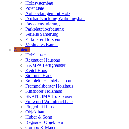
Holzsystembau
Potenziale
Aufstockungen mit Holz
Dachaufstockung Wohnungsbau
Fassadensanierung
Parkplatzüberbauung
Serielle Sanierung
Zirkulärer Holzbau
Modulares Bauen
Anbieter
Holzhäuser
Regnauer Hausbau
KAMPA Fertighäuser
Keitel Haus
Stommel Haus
Sonnleitner Holzhausbau
Frammelsberger Holzhaus
Kinskofer Holzhaus
SKANDIMA Holzhäuser
Fullwood Wohnblockhaus
Fingerhut Haus
Objektbau
Huber & Sohn
Regnauer Objektbau
Gumpp & Maier