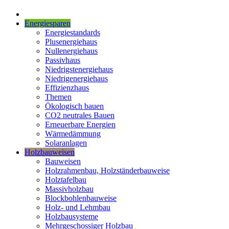
Energiesparen
Energiestandards
Plusenergiehaus
Nullenergiehaus
Passivhaus
Niedrigstenergiehaus
Niedrigenergiehaus
Effizienzhaus
Themen
Ökologisch bauen
CO2 neutrales Bauen
Erneuerbare Energien
Wärmedämmung
Solaranlagen
Holzbauweisen
Bauweisen
Holzrahmenbau, Holzständerbauweise
Holztafelbau
Massivholzbau
Blockbohlenbauweise
Holz- und Lehmbau
Holzbausysteme
Mehrgeschossiger Holzbau