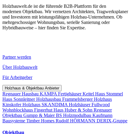
Holzbauwelt.de ist die führende B2B-Plattform für den
modernen Objektbau. Wir vernetzen Architekten, Tragwerksplaner
und Investoren mit leistungsfähigen Holzbau-Unternehmen. Ob
mehrgeschossiger Wohnungsbau, serielle Sanierung oder
Hybridbauweise – hier finden Sie Expertise.
Partner werden
Über Holzbauwelt
Für Arbeitgeber
Holzhaus & Objektbau Anbieter
Regnauer Hausbau
KAMPA Fertighäuser
Keitel Haus
Stommel
Haus
Sonnleitner Holzhausbau
Frammelsberger Holzhaus
Kinskofer Holzhaus
SKANDIMA Holzhäuser
Fullwood
Wohnblockhaus
Fingerhut Haus
Huber & Sohn
Regnauer
Objektbau
Gumpp & Maier
BS Holzmodulbau
Kaufmann
Bausysteme
Timber Homes
Rudolf HÖRMANN
DERIX-Gruppe
Objektbau